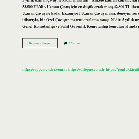
53.500 TL’dir. Uzman Çavuş için en düşük ortak maaş 42.800 TL iken
Uzman Çavuş ne kadar kazanıyor? Uzman Çavuş maaşı, deneyim süresi, 
itibarıyla, bir Özel Çavuşun mevcut ortalama maaşı 20’dir. 5 yıllık
Genel Komutanlığı ve Sahil Güvenlik Komutanlığı komutası altında
5
Devamını okuyun
2 Yorum
Yıl
Görev
Yapan
Uzman
Çavuş
https://appcalender.com.tr
https://dilegno.com.tr
https://gunlukkiral
Ne
Kadar
Tazminat
Alır