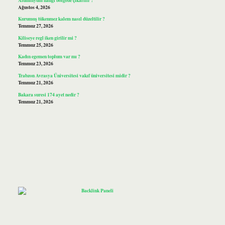
Ağustos 4, 2026
Kurumuş tükenmez kalem nasıl düzeltilir ?
Temmuz 27, 2026
Kiliseye regl iken girilir mi ?
Temmuz 25, 2026
Kadın egemen toplum var mı ?
Temmuz 23, 2026
Trabzon Avrasya Üniversitesi vakıf üniversitesi midir ?
Temmuz 21, 2026
Bakara suresi 174 ayet nedir ?
Temmuz 21, 2026