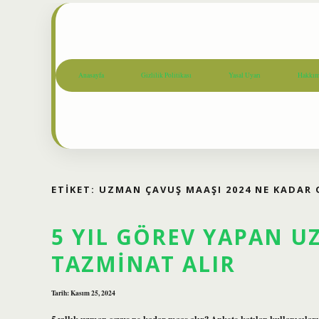
Anasayfa
Gizlilik Politikası
Yasal Uyarı
Hakkım
ETIKET:
UZMAN ÇAVUŞ MAAŞI 2024 NE KADAR
5 YIL GÖREV YAPAN 
TAZMINAT ALIR
Tarih: Kasım 25, 2024
5 yıllık uzman çavuş ne kadar maaş alır? Ankete katılan kullanıcıla