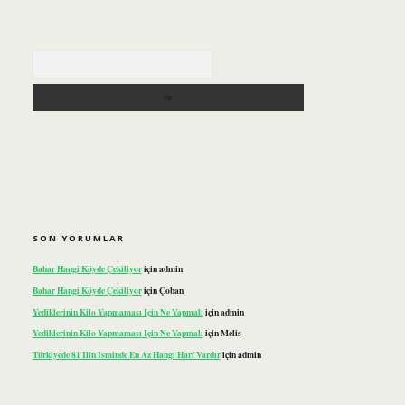
Arama
SON YORUMLAR
Bahar Hangi Köyde Çekiliyor
için
admin
Bahar Hangi Köyde Çekiliyor
için
Çoban
Yediklerinin Kilo Yapmaması Için Ne Yapmalı
için
admin
Yediklerinin Kilo Yapmaması Için Ne Yapmalı
için
Melis
Türkiyede 81 Ilin Isminde En Az Hangi Harf Vardır
için
admin