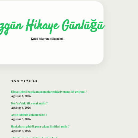
zgün Hikaye Günlüğü
Kendi hikayenle ilham bul!
SIDEBAR
ilbet
SON YAZILAR
Elma sirkesi bacak arası mantar enfeksiyonuna iyi gelir mi ?
Ağustos 6, 2026
Kur’an’daki ilk yasak nedir ?
Ağustos 6, 2026
Avşin isminin anlamı nedir ?
Ağustos 5, 2026
Bankaların günlük para çekme limitleri nedir ?
Ağustos 4, 2026
Alüminyum hangi bölgede çıkarılır ?