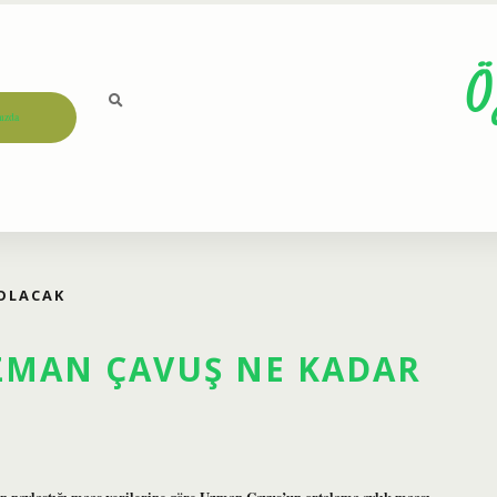
Ö
ızda
 OLACAK
UZMAN ÇAVUŞ NE KADAR
rın paylaştığı maaş verilerine göre Uzman Çavuş’un ortalama aylık maaşı