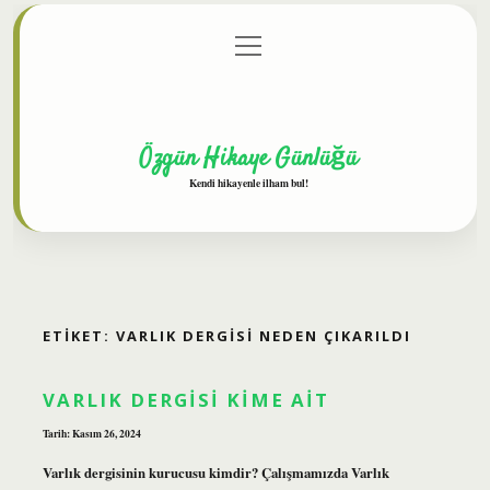
menüyü
Anasayfa
Gizlilik Politikası
Yasal Uyarı
aç
Hakkımızda
Özgün Hikaye Günlüğü
Kendi hikayenle ilham bul!
ETIKET:
VARLIK DERGISI NEDEN ÇIKARILDI
VARLIK DERGISI KIME AIT
Tarih: Kasım 26, 2024
Varlık dergisinin kurucusu kimdir? Çalışmamızda Varlık