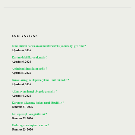
SIDEBAR
SON YAZILAR
Elma sirkesi bacak arası mantar enfeksiyonuna iyi gelir mi ?
Ağustos 6, 2026
Kur’an’daki ilk yasak nedir ?
Ağustos 6, 2026
Avşin isminin anlamı nedir ?
Ağustos 5, 2026
Bankaların günlük para çekme limitleri nedir ?
Ağustos 4, 2026
Alüminyum hangi bölgede çıkarılır ?
Ağustos 4, 2026
Kurumuş tükenmez kalem nasıl düzeltilir ?
Temmuz 27, 2026
Kiliseye regl iken girilir mi ?
Temmuz 25, 2026
Kadın egemen toplum var mı ?
Temmuz 23, 2026