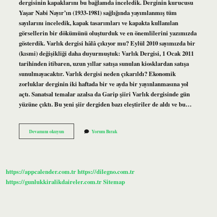
dergisinin kapaklarını bu bağlamda inceledik. Derginin kurucusu
Yaşar Nabi Nayır’ın (1933-1981) sağlığında yayımlanmış tüm
sayılarını inceledik, kapak tasarımları ve kapakta kullanılan
görsellerin bir dökümünü oluşturduk ve en önemlilerini yazımızda
gösterdik. Varlık dergisi hâlâ çıkıyor mu? Eylül 2010 sayımızda bir
(kısmi) değişikliği daha duyurmuştuk: Varlık Dergisi, 1 Ocak 2011
tarihinden itibaren, uzun yıllar satışa sunulan kiosklardan satışa
sunulmayacaktır. Varlık dergisi neden çıkarıldı? Ekonomik
zorluklar derginin iki haftada bir ve ayda bir yayınlanmasına yol
açtı. Sanatsal temalar azalsa da Garip şiiri Varlık dergisinde gün
yüzüne çıktı. Bu yeni şiir dergiden bazı eleştiriler de aldı ve bu…
Varlık
Devamını okuyun
Yorum Bırak
Dergisi
Kime
Ait
https://appcalender.com.tr
https://dilegno.com.tr
https://gunlukkiralikdaireler.com.tr
Sitemap