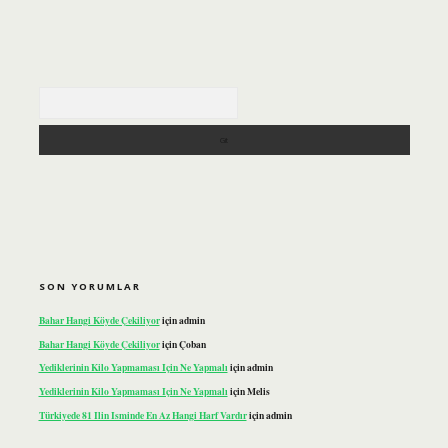
Arama
SON YORUMLAR
Bahar Hangi Köyde Çekiliyor
için
admin
Bahar Hangi Köyde Çekiliyor
için
Çoban
Yediklerinin Kilo Yapmaması Için Ne Yapmalı
için
admin
Yediklerinin Kilo Yapmaması Için Ne Yapmalı
için
Melis
Türkiyede 81 Ilin Isminde En Az Hangi Harf Vardır
için
admin