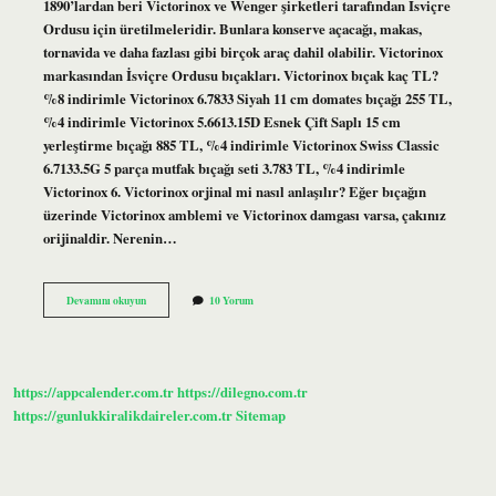
1890’lardan beri Victorinox ve Wenger şirketleri tarafından İsviçre
Ordusu için üretilmeleridir. Bunlara konserve açacağı, makas,
tornavida ve daha fazlası gibi birçok araç dahil olabilir. Victorinox
markasından İsviçre Ordusu bıçakları. Victorinox bıçak kaç TL?
%8 indirimle Victorinox 6.7833 Siyah 11 cm domates bıçağı 255 TL,
%4 indirimle Victorinox 5.6613.15D Esnek Çift Saplı 15 cm
yerleştirme bıçağı 885 TL, %4 indirimle Victorinox Swiss Classic
6.7133.5G 5 parça mutfak bıçağı seti 3.783 TL, %4 indirimle
Victorinox 6. Victorinox orjinal mi nasıl anlaşılır? Eğer bıçağın
üzerinde Victorinox amblemi ve Victorinox damgası varsa, çakınız
orijinaldir. Nerenin…
Isveç
Devamını okuyun
10 Yorum
Bıçağı
Ne
Kadar
https://appcalender.com.tr
https://dilegno.com.tr
https://gunlukkiralikdaireler.com.tr
Sitemap