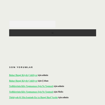
Arama
SON YORUMLAR
Bahar Hangi Köyde Çekiliyor
için
admin
Bahar Hangi Köyde Çekiliyor
için
Çoban
Yediklerinin Kilo Yapmaması Için Ne Yapmalı
için
admin
Yediklerinin Kilo Yapmaması Için Ne Yapmalı
için
Melis
Türkiyede 81 Ilin Isminde En Az Hangi Harf Vardır
için
admin