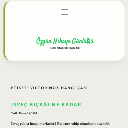
menüyü
Anasayfa
Gizlilik Politikası
Yasal Uyarı
aç
Hakkımızda
Özgün Hikaye Günlüğü
Kendi hikayenle ilham bul!
ETIKET:
VICTORINOX HANGI ÇAKI
ISVEÇ BIÇAĞI NE KADAR
Tarih: Kasım 26, 2024
İsveç çakısı hangi markadır? Bu isme sahip olmalarının sebebi,