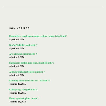
SIDEBAR
SON YAZILAR
Elma sirkesi bacak arası mantar enfeksiyonuna iyi gelir mi ?
Ağustos 6, 2026
Kur’an’daki ilk yasak nedir ?
Ağustos 6, 2026
Avşin isminin anlamı nedir ?
Ağustos 5, 2026
Bankaların günlük para çekme limitleri nedir ?
Ağustos 4, 2026
Alüminyum hangi bölgede çıkarılır ?
Ağustos 4, 2026
Kurumuş tükenmez kalem nasıl düzeltilir ?
Temmuz 27, 2026
Kiliseye regl iken girilir mi ?
Temmuz 25, 2026
Kadın egemen toplum var mı ?
Temmuz 23, 2026