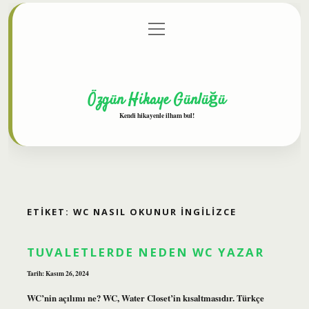
menüyü
Anasayfa
Gizlilik Politikası
Yasal Uyarı
aç
Hakkımızda
Özgün Hikaye Günlüğü
Kendi hikayenle ilham bul!
ETIKET:
WC NASIL OKUNUR INGILIZCE
TUVALETLERDE NEDEN WC YAZAR
Tarih: Kasım 26, 2024
WC’nin açılımı ne? WC, Water Closet’in kısaltmasıdır. Türkçe