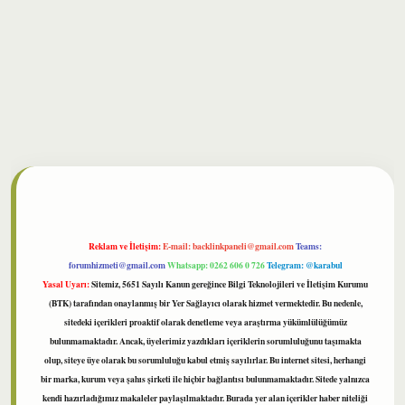
lbet
Reklam ve İletişim:
E-mail:
backlinkpaneli@gmail.com
Teams:
forumhizmeti@gmail.com
Whatsapp: 0262 606 0 726
Telegram: @karabul
Yasal Uyarı:
Sitemiz, 5651 Sayılı Kanun gereğince Bilgi Teknolojileri ve İletişim Kurumu
(BTK) tarafından onaylanmış bir Yer Sağlayıcı olarak hizmet vermektedir. Bu nedenle,
sitedeki içerikleri proaktif olarak denetleme veya araştırma yükümlülüğümüz
bulunmamaktadır. Ancak, üyelerimiz yazdıkları içeriklerin sorumluluğunu taşımakta
olup, siteye üye olarak bu sorumluluğu kabul etmiş sayılırlar. Bu internet sitesi, herhangi
bir marka, kurum veya şahıs şirketi ile hiçbir bağlantısı bulunmamaktadır. Sitede yalnızca
kendi hazırladığımız makaleler paylaşılmaktadır. Burada yer alan içerikler haber niteliği