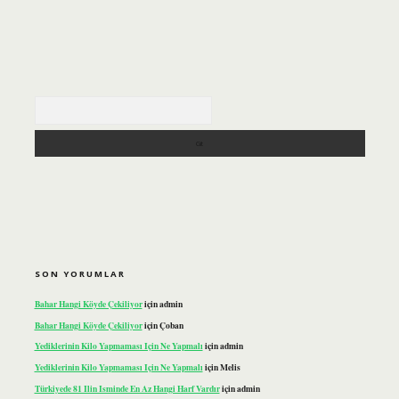
Arama
SON YORUMLAR
Bahar Hangi Köyde Çekiliyor
için
admin
Bahar Hangi Köyde Çekiliyor
için
Çoban
Yediklerinin Kilo Yapmaması Için Ne Yapmalı
için
admin
Yediklerinin Kilo Yapmaması Için Ne Yapmalı
için
Melis
Türkiyede 81 Ilin Isminde En Az Hangi Harf Vardır
için
admin