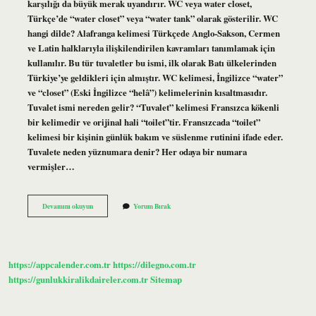
karşılığı da büyük merak uyandırır. WC veya water closet,
Türkçe’de “water closet” veya “water tank” olarak gösterilir. WC
hangi dilde? Alafranga kelimesi Türkçede Anglo-Sakson, Cermen
ve Latin halklarıyla ilişkilendirilen kavramları tanımlamak için
kullanılır. Bu tür tuvaletler bu ismi, ilk olarak Batı ülkelerinden
Türkiye’ye geldikleri için almıştır. WC kelimesi, İngilizce “water”
ve “closet” (Eski İngilizce “helâ”) kelimelerinin kısaltmasıdır.
Tuvalet ismi nereden gelir? “Tuvalet” kelimesi Fransızca kökenli
bir kelimedir ve orijinal hali “toilet”tir. Fransızcada “toilet”
kelimesi bir kişinin günlük bakım ve süslenme rutinini ifade eder.
Tuvalete neden yüznumara denir? Her odaya bir numara
vermişler…
Tuvaletlerde
Devamını okuyun
Yorum Bırak
Neden
Wc
Yazar
https://appcalender.com.tr
https://dilegno.com.tr
https://gunlukkiralikdaireler.com.tr
Sitemap