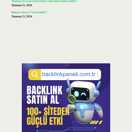
Trabzon Avrasya Üniversitesi vakıf üniversitesi midir ?
Temmuz 21, 2026
Bakara suresi 174 ayet nedir ?
Temmuz 21, 2026