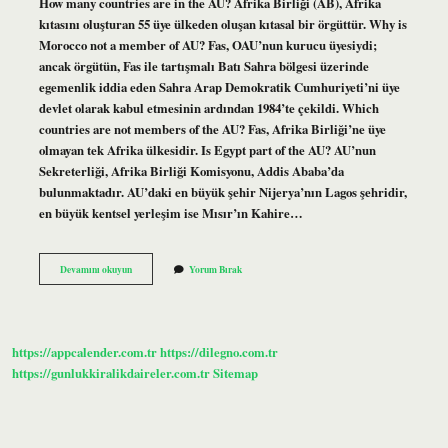
How many countries are in the AU? Afrika Birliği (AB), Afrika
kıtasını oluşturan 55 üye ülkeden oluşan kıtasal bir örgüttür. Why is
Morocco not a member of AU? Fas, OAU’nun kurucu üyesiydi;
ancak örgütün, Fas ile tartışmalı Batı Sahra bölgesi üzerinde
egemenlik iddia eden Sahra Arap Demokratik Cumhuriyeti’ni üye
devlet olarak kabul etmesinin ardından 1984’te çekildi. Which
countries are not members of the AU? Fas, Afrika Birliği’ne üye
olmayan tek Afrika ülkesidir. Is Egypt part of the AU? AU’nun
Sekreterliği, Afrika Birliği Komisyonu, Addis Ababa’da
bulunmaktadır. AU’daki en büyük şehir Nijerya’nın Lagos şehridir,
en büyük kentsel yerleşim ise Mısır’ın Kahire…
Which
Devamını okuyun
Yorum Bırak
Countries
Are
In
The
Au
https://appcalender.com.tr
https://dilegno.com.tr
https://gunlukkiralikdaireler.com.tr
Sitemap