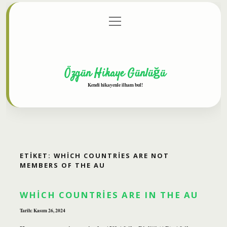
menüyü
Anasayfa
Gizlilik Politikası
Yasal Uyarı
aç
Hakkımızda
Özgün Hikaye Günlüğü
Kendi hikayenle ilham bul!
ETIKET:
WHICH COUNTRIES ARE NOT
MEMBERS OF THE AU
WHICH COUNTRIES ARE IN THE AU
Tarih: Kasım 26, 2024