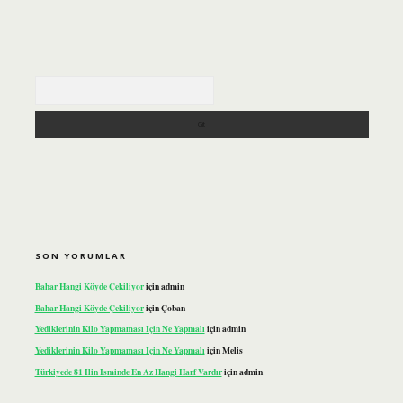
Arama
SON YORUMLAR
Bahar Hangi Köyde Çekiliyor
için
admin
Bahar Hangi Köyde Çekiliyor
için
Çoban
Yediklerinin Kilo Yapmaması Için Ne Yapmalı
için
admin
Yediklerinin Kilo Yapmaması Için Ne Yapmalı
için
Melis
Türkiyede 81 Ilin Isminde En Az Hangi Harf Vardır
için
admin