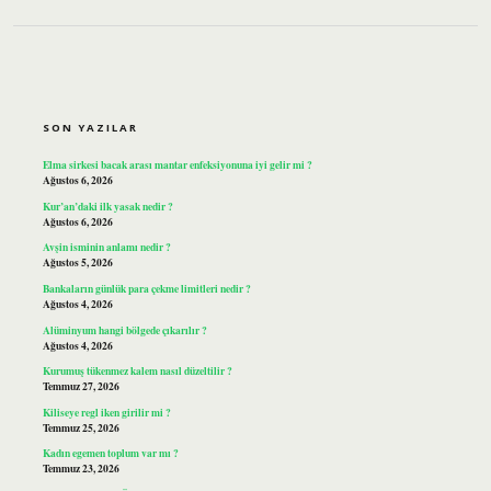
SIDEBAR
SON YAZILAR
Elma sirkesi bacak arası mantar enfeksiyonuna iyi gelir mi ?
Ağustos 6, 2026
Kur’an’daki ilk yasak nedir ?
Ağustos 6, 2026
Avşin isminin anlamı nedir ?
Ağustos 5, 2026
Bankaların günlük para çekme limitleri nedir ?
Ağustos 4, 2026
Alüminyum hangi bölgede çıkarılır ?
Ağustos 4, 2026
Kurumuş tükenmez kalem nasıl düzeltilir ?
Temmuz 27, 2026
Kiliseye regl iken girilir mi ?
Temmuz 25, 2026
Kadın egemen toplum var mı ?
Temmuz 23, 2026