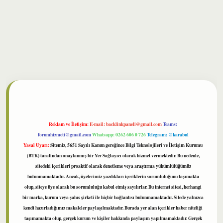
bet
Reklam ve İletişim:
E-mail:
backlinkpaneli@gmail.com
Teams:
forumhizmeti@gmail.com
Whatsapp: 0262 606 0 726
Telegram: @karabul
Yasal Uyarı:
Sitemiz, 5651 Sayılı Kanun gereğince Bilgi Teknolojileri ve İletişim Kurumu
(BTK) tarafından onaylanmış bir Yer Sağlayıcı olarak hizmet vermektedir. Bu nedenle,
sitedeki içerikleri proaktif olarak denetleme veya araştırma yükümlülüğümüz
bulunmamaktadır. Ancak, üyelerimiz yazdıkları içeriklerin sorumluluğunu taşımakta
olup, siteye üye olarak bu sorumluluğu kabul etmiş sayılırlar. Bu internet sitesi, herhangi
bir marka, kurum veya şahıs şirketi ile hiçbir bağlantısı bulunmamaktadır. Sitede yalnızca
kendi hazırladığımız makaleler paylaşılmaktadır. Burada yer alan içerikler haber niteliği
taşımamakta olup, gerçek kurum ve kişiler hakkında paylaşım yapılmamaktadır. Gerçek