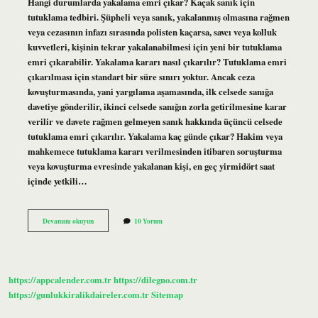
Hangi durumlarda yakalama emri çıkar? Kaçak sanık için
tutuklama tedbiri. Şüpheli veya sanık, yakalanmış olmasına rağmen
veya cezasının infazı sırasında polisten kaçarsa, savcı veya kolluk
kuvvetleri, kişinin tekrar yakalanabilmesi için yeni bir tutuklama
emri çıkarabilir. Yakalama kararı nasıl çıkarılır? Tutuklama emri
çıkarılması için standart bir süre sınırı yoktur. Ancak ceza
kovuşturmasında, yani yargılama aşamasında, ilk celsede sanığa
davetiye gönderilir, ikinci celsede sanığın zorla getirilmesine karar
verilir ve davete rağmen gelmeyen sanık hakkında üçüncü celsede
tutuklama emri çıkarılır. Yakalama kaç günde çıkar? Hakim veya
mahkemece tutuklama kararı verilmesinden itibaren soruşturma
veya kovuşturma evresinde yakalanan kişi, en geç yirmidört saat
içinde yetkili…
Yakalama
Devamını okuyun
10 Yorum
Emri
Nasıl
Çıkar
https://appcalender.com.tr
https://dilegno.com.tr
https://gunlukkiralikdaireler.com.tr
Sitemap