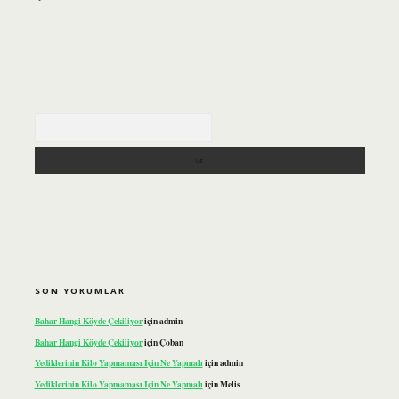
Arama
SON YORUMLAR
Bahar Hangi Köyde Çekiliyor
için
admin
Bahar Hangi Köyde Çekiliyor
için
Çoban
Yediklerinin Kilo Yapmaması Için Ne Yapmalı
için
admin
Yediklerinin Kilo Yapmaması Için Ne Yapmalı
için
Melis