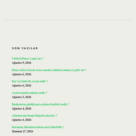
SIDEBAR
SON YAZILAR
Yüzücü fitness yapar mı ?
Ağustos 9, 2026
Elma sirkesi bacak arası mantar enfeksiyonuna iyi gelir mi ?
Ağustos 6, 2026
Kur’an’daki ilk yasak nedir ?
Ağustos 6, 2026
Avşin isminin anlamı nedir ?
Ağustos 5, 2026
Bankaların günlük para çekme limitleri nedir ?
Ağustos 4, 2026
Alüminyum hangi bölgede çıkarılır ?
Ağustos 4, 2026
Kurumuş tükenmez kalem nasıl düzeltilir ?
Temmuz 27, 2026