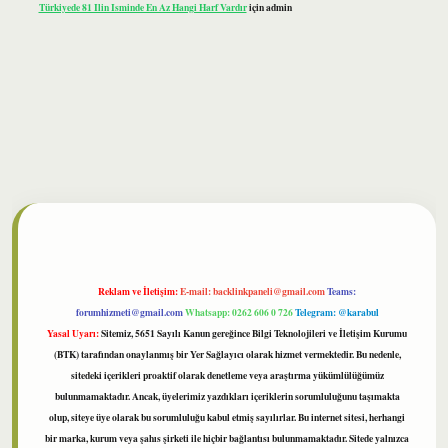
Türkiyede 81 Ilin Isminde En Az Hangi Harf Vardır
için
admin
lbet
Reklam ve İletişim:
E-mail:
backlinkpaneli@gmail.com
Teams:
forumhizmeti@gmail.com
Whatsapp: 0262 606 0 726
Telegram: @karabul
Yasal Uyarı:
Sitemiz, 5651 Sayılı Kanun gereğince Bilgi Teknolojileri ve İletişim Kurumu
(BTK) tarafından onaylanmış bir Yer Sağlayıcı olarak hizmet vermektedir. Bu nedenle,
sitedeki içerikleri proaktif olarak denetleme veya araştırma yükümlülüğümüz
bulunmamaktadır. Ancak, üyelerimiz yazdıkları içeriklerin sorumluluğunu taşımakta
olup, siteye üye olarak bu sorumluluğu kabul etmiş sayılırlar. Bu internet sitesi, herhangi
bir marka, kurum veya şahıs şirketi ile hiçbir bağlantısı bulunmamaktadır. Sitede yalnızca