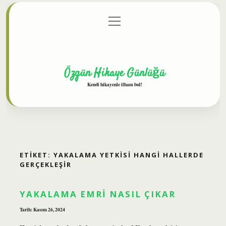
menüyü
Anasayfa
Gizlilik Politikası
Yasal Uyarı
aç
Hakkımızda
Özgün Hikaye Günlüğü
Kendi hikayenle ilham bul!
ETIKET:
YAKALAMA YETKISI HANGI HALLERDE
GERÇEKLEŞIR
YAKALAMA EMRI NASIL ÇIKAR
Tarih: Kasım 26, 2024