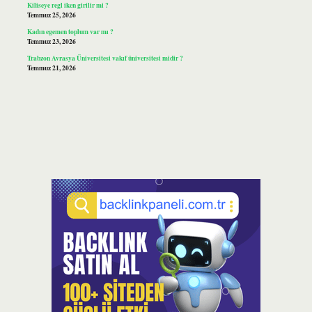
Kiliseye regl iken girilir mi ?
Temmuz 25, 2026
Kadın egemen toplum var mı ?
Temmuz 23, 2026
Trabzon Avrasya Üniversitesi vakıf üniversitesi midir ?
Temmuz 21, 2026