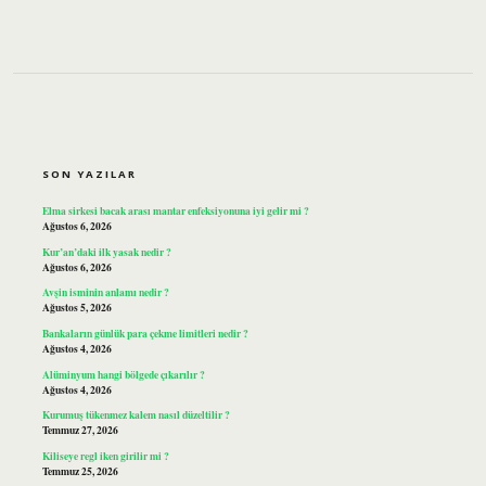
SIDEBAR
SON YAZILAR
Elma sirkesi bacak arası mantar enfeksiyonuna iyi gelir mi ?
Ağustos 6, 2026
Kur’an’daki ilk yasak nedir ?
Ağustos 6, 2026
Avşin isminin anlamı nedir ?
Ağustos 5, 2026
Bankaların günlük para çekme limitleri nedir ?
Ağustos 4, 2026
Alüminyum hangi bölgede çıkarılır ?
Ağustos 4, 2026
Kurumuş tükenmez kalem nasıl düzeltilir ?
Temmuz 27, 2026
Kiliseye regl iken girilir mi ?
Temmuz 25, 2026