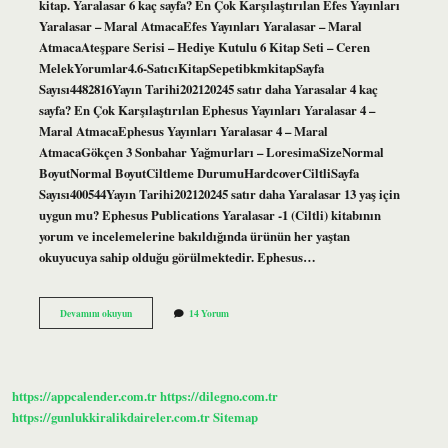
kitap. Yaralasar 6 kaç sayfa? En Çok Karşılaştırılan Efes Yayınları
Yaralasar – Maral AtmacaEfes Yayınları Yaralasar – Maral
AtmacaAteşpare Serisi – Hediye Kutulu 6 Kitap Seti – Ceren
MelekYorumlar4.6-SatıcıKitapSepetibkmkitapSayfa
Sayısı4482816Yayın Tarihi202120245 satır daha Yarasalar 4 kaç
sayfa? En Çok Karşılaştırılan Ephesus Yayınları Yaralasar 4 –
Maral AtmacaEphesus Yayınları Yaralasar 4 – Maral
AtmacaGökçen 3 Sonbahar Yağmurları – LoresimaSizeNormal
BoyutNormal BoyutCiltleme DurumuHardcoverCiltliSayfa
Sayısı400544Yayın Tarihi202120245 satır daha Yaralasar 13 yaş için
uygun mu? Ephesus Publications Yaralasar -1 (Ciltli) kitabının
yorum ve incelemelerine bakıldığında ürünün her yaştan
okuyucuya sahip olduğu görülmektedir. Ephesus…
Yaralasar
Devamını okuyun
14 Yorum
5
Kaç
Sayfa
https://appcalender.com.tr
https://dilegno.com.tr
https://gunlukkiralikdaireler.com.tr
Sitemap