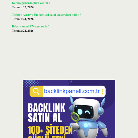
Kadın egemen toplum var mı ?
Temmuz 23, 2026
Trabzon Avrasya Üniversitesi vakıf üniversitesi midir ?
Temmuz 21, 2026
Bakara suresi 174 ayet nedir ?
Temmuz 21, 2026