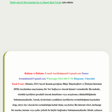
Türkiyede 81 Ilin Isminde En Az Hangi Harf Vardır
için
admin
lbet
Reklam ve İletişim:
E-mail:
backlinkpaneli@gmail.com
Teams:
forumhizmeti@gmail.com
Whatsapp: 0262 606 0 726
Telegram: @karabul
Yasal Uyarı:
Sitemiz, 5651 Sayılı Kanun gereğince Bilgi Teknolojileri ve İletişim Kurumu
(BTK) tarafından onaylanmış bir Yer Sağlayıcı olarak hizmet vermektedir. Bu nedenle,
sitedeki içerikleri proaktif olarak denetleme veya araştırma yükümlülüğümüz
bulunmamaktadır. Ancak, üyelerimiz yazdıkları içeriklerin sorumluluğunu taşımakta
olup, siteye üye olarak bu sorumluluğu kabul etmiş sayılırlar. Bu internet sitesi, herhangi
bir marka, kurum veya şahıs şirketi ile hiçbir bağlantısı bulunmamaktadır. Sitede yalnızca