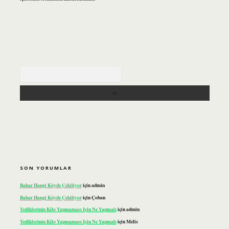
Arama
SON YORUMLAR
Bahar Hangi Köyde Çekiliyor
için
admin
Bahar Hangi Köyde Çekiliyor
için
Çoban
Yediklerinin Kilo Yapmaması Için Ne Yapmalı
için
admin
Yediklerinin Kilo Yapmaması Için Ne Yapmalı
için
Melis