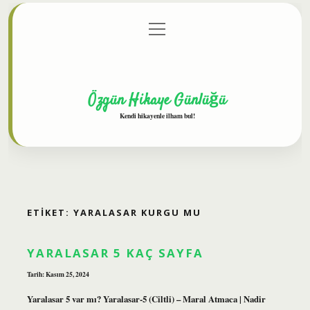
menüyü
Anasayfa
Gizlilik Politikası
Yasal Uyarı
aç
Hakkımızda
Özgün Hikaye Günlüğü
Kendi hikayenle ilham bul!
ETIKET:
YARALASAR KURGU MU
YARALASAR 5 KAÇ SAYFA
Tarih: Kasım 25, 2024
Yaralasar 5 var mı? Yaralasar-5 (Ciltli) – Maral Atmaca | Nadir