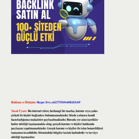
Reklam ve İletişim:
Skype: live:.cid.575569c608265c69
Yasal Uyarı:
Bu internet sitesi, herhangi bir marka, kurum veya şahıs
şirketi ile hiçbir bağlantısı bulunmamaktadır. Sitede yalnızca kendi
hazırladığımız makaleler paylaşılmaktadır. Burada yer alan içerikler
haber niteliği taşımamakta olup, gerçek kurum ve kişiler hakkında
paylaşım yapılmamaktadır. Gerçek kurum ve kişiler ile isim benzerlikleri
tamamen tesadüfidir. Sitemizdeki bilgiler taslak halindedir ve tavsiye
niteliği taşımazlar.