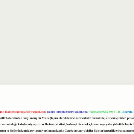
m:
E-mail:
backlinkpaneli@gmail.com
Teams:
forumhizmeti@gmail.com
Whatsapp: 0262 606 0 726
Telegram:
mu (BTK) tarafından onaylanmış bir Yer Sağlayıcı olarak hizmet vermektedir. Bu nedenle, sitedeki içerikleri 
 sorumluluğu kabul etmiş sayılırlar. Bu internet sitesi, herhangi bir marka, kurum veya şahıs şirketi ile hiçbi
kurum ve kişiler hakkında paylaşım yapılmamaktadır. Gerçek kurum ve kişiler ile isim benzerlikleri tamamen te