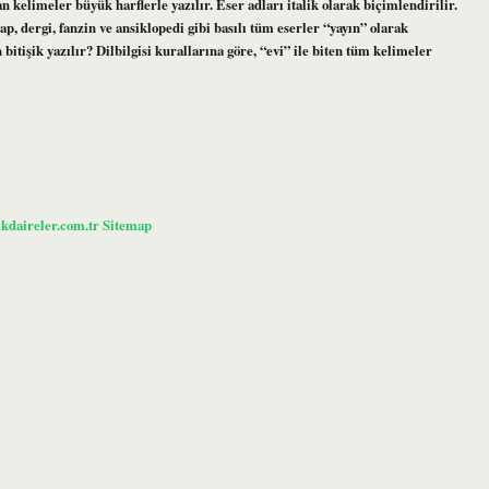
ran kelimeler büyük harflerle yazılır. Eser adları italik olarak biçimlendirilir.
 dergi, fanzin ve ansiklopedi gibi basılı tüm eserler “yayın” olarak
itişik yazılır? Dilbilgisi kurallarına göre, “evi” ile biten tüm kelimeler
ikdaireler.com.tr
Sitemap