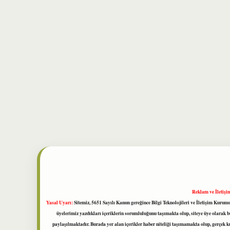
Reklam ve İletişi
Yasal Uyarı:
Sitemiz, 5651 Sayılı Kanun gereğince Bilgi Teknolojileri ve İletişim Kuru
üyelerimiz yazdıkları içeriklerin sorumluluğunu taşımakta olup, siteye üye olarak bu
paylaşılmaktadır. Burada yer alan içerikler haber niteliği taşımamakta olup, gerçek 