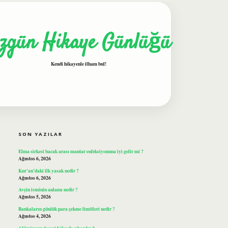
zgün Hikaye Günlüğü
Kendi hikayenle ilham bul!
SIDEBAR
ilbet
SON YAZILAR
Elma sirkesi bacak arası mantar enfeksiyonuna iyi gelir mi ?
Ağustos 6, 2026
Kur’an’daki ilk yasak nedir ?
Ağustos 6, 2026
Avşin isminin anlamı nedir ?
Ağustos 5, 2026
Bankaların günlük para çekme limitleri nedir ?
Ağustos 4, 2026
Alüminyum hangi bölgede çıkarılır ?