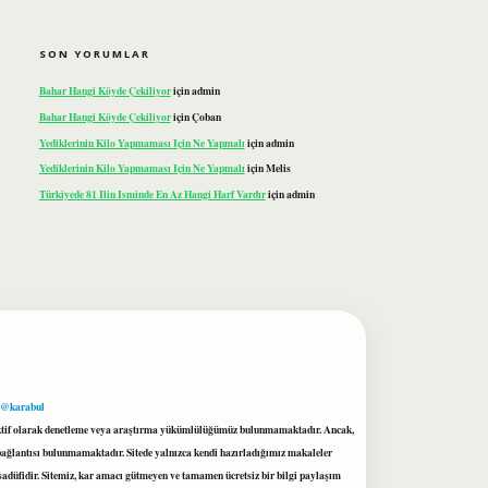
SON YORUMLAR
Bahar Hangi Köyde Çekiliyor
için
admin
Bahar Hangi Köyde Çekiliyor
için
Çoban
Yediklerinin Kilo Yapmaması Için Ne Yapmalı
için
admin
Yediklerinin Kilo Yapmaması Için Ne Yapmalı
için
Melis
Türkiyede 81 Ilin Isminde En Az Hangi Harf Vardır
için
admin
 @karabul
proaktif olarak denetleme veya araştırma yükümlülüğümüz bulunmamaktadır. Ancak,
r bağlantısı bulunmamaktadır. Sitede yalnızca kendi hazırladığımız makaleler
sadüfidir. Sitemiz, kar amacı gütmeyen ve tamamen ücretsiz bir bilgi paylaşım