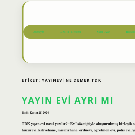
Anasayfa
Gizlilik Politikası
Yasal Uyarı
Hakkım
ETIKET:
YAYINEVI NE DEMEK TDK
YAYIN EVI AYRI MI
Tarih: Kasım 25, 2024
TDK yayın evi nasıl yazılır? “Ev” sözcüğüyle oluşturulmuş birleşik s
huzurevi, kahvehane, misafirhane, orduevi, öğretmen evi, polis evi, 