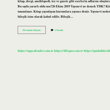
kitap, dergi, ansiklopedi, tez ve gazete gibi eserlerin adlarını oluştu
Bu sayfa yararlı oldu mu?26 Ekim 2019 Yayınevi ne demek TDK? Kitap,
tanımlanır. Kitap yayınlayan kurumlara yayıncı denir. Yayınevi neden b
bileşik isim olarak kabul edilir. Bileşik…
Yayın
Devamını okuyun
2 Yorum
Evi
Ayrı
Mı
https://appcalender.com.tr
https://dilegno.com.tr
https://gunlukkiral