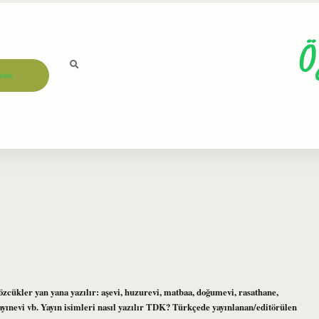
Ö
ızda
özcükler yan yana yazılır: aşevi, huzurevi, matbaa, doğumevi, rasathane,
yayınevi vb. Yayın isimleri nasıl yazılır TDK? Türkçede yayınlanan/editörülen