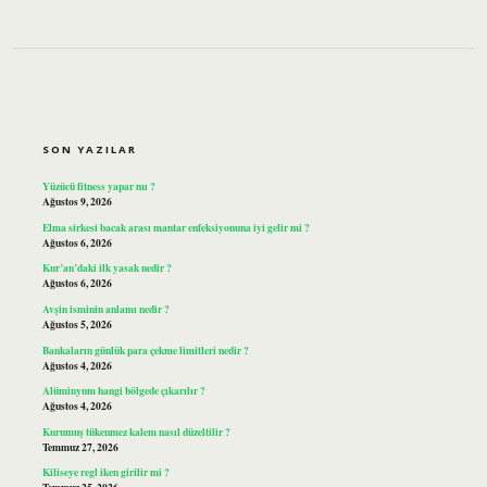
SIDEBAR
SON YAZILAR
Yüzücü fitness yapar mı ?
Ağustos 9, 2026
Elma sirkesi bacak arası mantar enfeksiyonuna iyi gelir mi ?
Ağustos 6, 2026
Kur’an’daki ilk yasak nedir ?
Ağustos 6, 2026
Avşin isminin anlamı nedir ?
Ağustos 5, 2026
Bankaların günlük para çekme limitleri nedir ?
Ağustos 4, 2026
Alüminyum hangi bölgede çıkarılır ?
Ağustos 4, 2026
Kurumuş tükenmez kalem nasıl düzeltilir ?
Temmuz 27, 2026
Kiliseye regl iken girilir mi ?