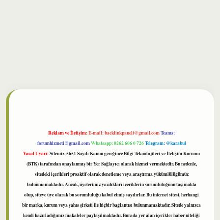
bet
Reklam ve İletişim:
E-mail:
backlinkpaneli@gmail.com
Teams:
forumhizmeti@gmail.com
Whatsapp: 0262 606 0 726
Telegram: @karabul
Yasal Uyarı:
Sitemiz, 5651 Sayılı Kanun gereğince Bilgi Teknolojileri ve İletişim Kurumu
(BTK) tarafından onaylanmış bir Yer Sağlayıcı olarak hizmet vermektedir. Bu nedenle,
sitedeki içerikleri proaktif olarak denetleme veya araştırma yükümlülüğümüz
bulunmamaktadır. Ancak, üyelerimiz yazdıkları içeriklerin sorumluluğunu taşımakta
olup, siteye üye olarak bu sorumluluğu kabul etmiş sayılırlar. Bu internet sitesi, herhangi
bir marka, kurum veya şahıs şirketi ile hiçbir bağlantısı bulunmamaktadır. Sitede yalnızca
kendi hazırladığımız makaleler paylaşılmaktadır. Burada yer alan içerikler haber niteliği