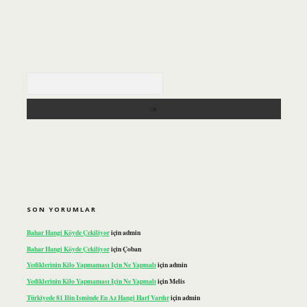
Arama
SON YORUMLAR
Bahar Hangi Köyde Çekiliyor
için
admin
Bahar Hangi Köyde Çekiliyor
için
Çoban
Yediklerinin Kilo Yapmaması Için Ne Yapmalı
için
admin
Yediklerinin Kilo Yapmaması Için Ne Yapmalı
için
Melis
Türkiyede 81 Ilin Isminde En Az Hangi Harf Vardır
için
admin