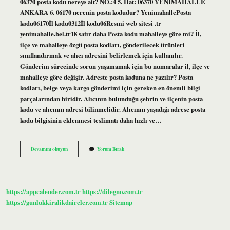
06370 posta kodu nereye ait? NO.:4 5. Hat: 06370 YENİMAHALLE
ANKARA 6. 06170 nerenin posta kodudur? YenimahallePosta
kodu06170İl kodu0312İl kodu06Resmi web sitesi .tr
yenimahalle.bel.tr18 satır daha Posta kodu mahalleye göre mi? İl,
ilçe ve mahalleye özgü posta kodları, gönderilecek ürünleri
sınıflandırmak ve alıcı adresini belirlemek için kullanılır.
Gönderim sürecinde sorun yaşamamak için bu numaralar il, ilçe ve
mahalleye göre değişir. Adreste posta koduna ne yazılır? Posta
kodları, belge veya kargo gönderimi için gereken en önemli bilgi
parçalarından biridir. Alıcının bulunduğu şehrin ve ilçenin posta
kodu ve alıcının adresi bilinmelidir. Alıcının yaşadığı adrese posta
kodu bilgisinin eklenmesi teslimatı daha hızlı ve…
Ankara
Devamını okuyun
Yorum Bırak
Yenimahalle
Posta
Kodu
Nedir
https://appcalender.com.tr
https://dilegno.com.tr
https://gunlukkiralikdaireler.com.tr
Sitemap