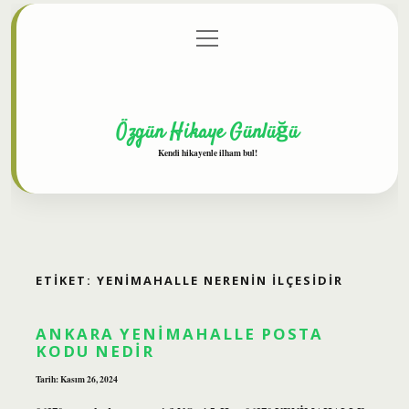
menüyü
Anasayfa
Gizlilik Politikası
Yasal Uyarı
aç
Hakkımızda
Özgün Hikaye Günlüğü
Kendi hikayenle ilham bul!
ETIKET:
YENIMAHALLE NERENIN ILÇESIDIR
ANKARA YENIMAHALLE POSTA
KODU NEDIR
Tarih: Kasım 26, 2024