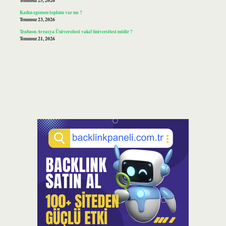
Temmuz 25, 2026
Kadın egemen toplum var mı ?
Temmuz 23, 2026
Trabzon Avrasya Üniversitesi vakıf üniversitesi midir ?
Temmuz 21, 2026