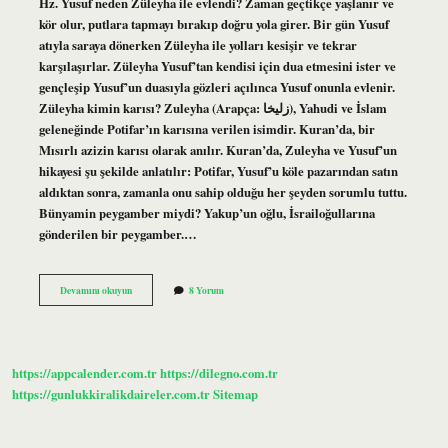
Hz. Yusuf neden Züleyha ile evlendi? Zaman geçtikçe yaşlanır ve
kör olur, putlara tapmayı bırakıp doğru yola girer. Bir gün Yusuf
atıyla saraya dönerken Züleyha ile yolları kesişir ve tekrar
karşılaşırlar. Züleyha Yusuf’tan kendisi için dua etmesini ister ve
gençleşip Yusuf’un duasıyla gözleri açılınca Yusuf onunla evlenir.
Züleyha kimin karısı? Zuleyha (Arapça: زلیخا), Yahudi ve İslam
geleneğinde Potifar’ın karısına verilen isimdir. Kuran’da, bir
Mısırlı azizin karısı olarak anılır. Kuran’da, Zuleyha ve Yusuf’un
hikayesi şu şekilde anlatılır: Potifar, Yusuf’u köle pazarından satın
aldıktan sonra, zamanla onu sahip olduğu her şeyden sorumlu tuttu.
Bünyamin peygamber miydi? Yakup’un oğlu, İsrailoğullarına
gönderilen bir peygamber.…
Yusufun
Devamını okuyun
8 Yorum
Karısı
Kimdir
https://appcalender.com.tr
https://dilegno.com.tr
https://gunlukkiralikdaireler.com.tr
Sitemap