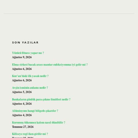
SIDEBAR
SON YAZILAR
Yüzücü fitness yapar mı ?
Ağustos 9, 2026
Elma sirkesi bacak arası mantar enfeksiyonuna iyi gelir mi ?
Ağustos 6, 2026
Kur’an’daki ilk yasak nedir ?
Ağustos 6, 2026
Avşin isminin anlamı nedir ?
Ağustos 5, 2026
Bankaların günlük para çekme limitleri nedir ?
Ağustos 4, 2026
Alüminyum hangi bölgede çıkarılır ?
Ağustos 4, 2026
Kurumuş tükenmez kalem nasıl düzeltilir ?
Temmuz 27, 2026
Kiliseye regl iken girilir mi ?