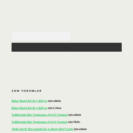
Arama
SON YORUMLAR
Bahar Hangi Köyde Çekiliyor
için
admin
Bahar Hangi Köyde Çekiliyor
için
Çoban
Yediklerinin Kilo Yapmaması Için Ne Yapmalı
için
admin
Yediklerinin Kilo Yapmaması Için Ne Yapmalı
için
Melis
Türkiyede 81 Ilin Isminde En Az Hangi Harf Vardır
için
admin