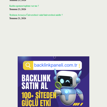
Temmuz 25, 2026
Kadın egemen toplum var mı ?
Temmuz 23, 2026
Trabzon Avrasya Üniversitesi vakıf üniversitesi midir ?
Temmuz 21, 2026