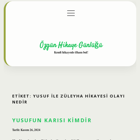
menüyü
Anasayfa
Gizlilik Politikası
Yasal Uyarı
aç
Hakkımızda
Özgün Hikaye Günlüğü
Kendi hikayenle ilham bul!
ETIKET:
YUSUF ILE ZÜLEYHA HIKAYESI OLAYI
NEDIR
YUSUFUN KARISI KIMDIR
Tarih: Kasım 26, 2024