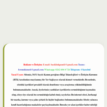
bet
Reklam ve İletişim:
E-mail:
backlinkpaneli@gmail.com
Teams:
forumhizmeti@gmail.com
Whatsapp: 0262 606 0 726
Telegram: @karabul
Yasal Uyarı:
Sitemiz, 5651 Sayılı Kanun gereğince Bilgi Teknolojileri ve İletişim Kurumu
(BTK) tarafından onaylanmış bir Yer Sağlayıcı olarak hizmet vermektedir. Bu nedenle,
sitedeki içerikleri proaktif olarak denetleme veya araştırma yükümlülüğümüz
bulunmamaktadır. Ancak, üyelerimiz yazdıkları içeriklerin sorumluluğunu taşımakta
olup, siteye üye olarak bu sorumluluğu kabul etmiş sayılırlar. Bu internet sitesi, herhangi
bir marka, kurum veya şahıs şirketi ile hiçbir bağlantısı bulunmamaktadır. Sitede yalnızca
kendi hazırladığımız makaleler paylaşılmaktadır. Burada yer alan içerikler haber niteliği