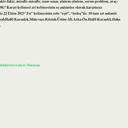
fakir-fakir, misafir-misafir, sınav-sınav, yöntem-yöntem, sorun-problem, araç-
TDK? Karşıt kelimesi zıt kelimesinin eş anlamlısı olarak karşımıza
tir.22 Ekim 2023″Zıt” kelimesinin zıttı “eşit”, “özdeş”tir. 10 tane zıt anlamlı
KapalıHafif-Karanlık.Mütevazı-Küstah.Üstün-Alt.Arka-Ön.Hafif-Karanlık.Daha
…
ikdaireler.com.tr
Sitemap