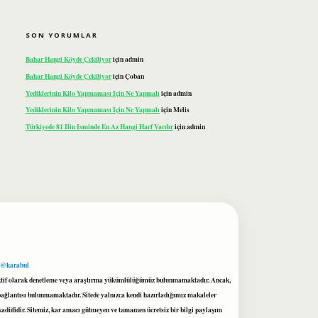
SON YORUMLAR
Bahar Hangi Köyde Çekiliyor
için
admin
Bahar Hangi Köyde Çekiliyor
için
Çoban
Yediklerinin Kilo Yapmaması Için Ne Yapmalı
için
admin
Yediklerinin Kilo Yapmaması Için Ne Yapmalı
için
Melis
Türkiyede 81 Ilin Isminde En Az Hangi Harf Vardır
için
admin
 @karabul
proaktif olarak denetleme veya araştırma yükümlülüğümüz bulunmamaktadır. Ancak,
r bağlantısı bulunmamaktadır. Sitede yalnızca kendi hazırladığımız makaleler
sadüfidir. Sitemiz, kar amacı gütmeyen ve tamamen ücretsiz bir bilgi paylaşım