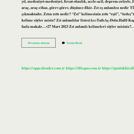
yıl, medeniyet-medeniyet, fırsat-olasılık, acele-acil, deprem-zelzele, 
araç, araç-cihaz, görev-görev, düşünce-fikir. Zıt eş anlamlısı nedir 
çıkmaktadır. Zıtın zıttı nedir? “Zıt” kelimesinin zıttı “eşit”, “özdeş”
kelime söyler misin? Zıt anlamlılar listesiAcı-TatlıAç-Dolu.Hafif-
fazla makale…•27 Mart 2023 Zıt anlamlı kelimeleri söyler misiniz?
Zıt
Devamını okuyun
Yorum Bırak
Eş
Anlamlı
Kelime
Nedir
https://appcalender.com.tr
https://dilegno.com.tr
https://gunlukkiral