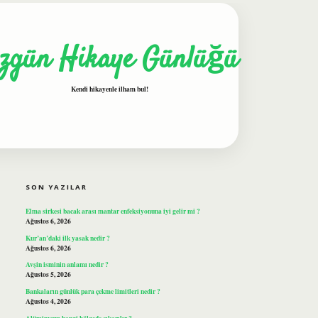
zgün Hikaye Günlüğü
Kendi hikayenle ilham bul!
SIDEBAR
ilbet
SON YAZILAR
Elma sirkesi bacak arası mantar enfeksiyonuna iyi gelir mi ?
Ağustos 6, 2026
Kur’an’daki ilk yasak nedir ?
Ağustos 6, 2026
Avşin isminin anlamı nedir ?
Ağustos 5, 2026
Bankaların günlük para çekme limitleri nedir ?
Ağustos 4, 2026
Alüminyum hangi bölgede çıkarılır ?