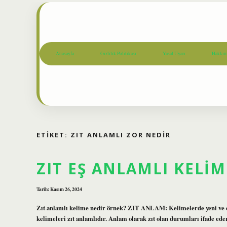
Anasayfa
Gizlilik Politikası
Yasal Uyarı
Hakkım
ETIKET:
ZIT ANLAMLI ZOR NEDIR
ZIT EŞ ANLAMLI KELIM
Tarih: Kasım 26, 2024
Zıt anlamlı kelime nedir örnek? ZIT ANLAM: Kelimelerde yeni ve eski
kelimeleri zıt anlamlıdır. Anlam olarak zıt olan durumları ifade ede