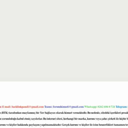
m:
E-mail:
backlinkpaneli@gmail.com
Teams:
forumhizmeti@gmail.com
Whatsapp: 0262 606 0 726
Telegram:
mu (BTK) tarafından onaylanmış bir Yer Sağlayıcı olarak hizmet vermektedir. Bu nedenle, sitedeki içerikleri 
 sorumluluğu kabul etmiş sayılırlar. Bu internet sitesi, herhangi bir marka, kurum veya şahıs şirketi ile hiçbi
kurum ve kişiler hakkında paylaşım yapılmamaktadır. Gerçek kurum ve kişiler ile isim benzerlikleri tamamen te