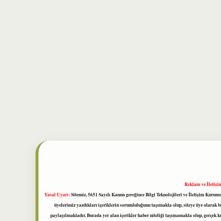
Reklam ve İletişi
Yasal Uyarı:
Sitemiz, 5651 Sayılı Kanun gereğince Bilgi Teknolojileri ve İletişim Kuru
üyelerimiz yazdıkları içeriklerin sorumluluğunu taşımakta olup, siteye üye olarak bu
paylaşılmaktadır. Burada yer alan içerikler haber niteliği taşımamakta olup, gerçek 