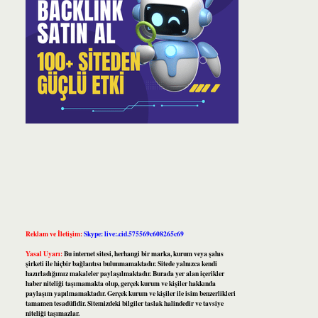
Reklam ve İletişim:
Skype: live:.cid.575569c608265c69
Yasal Uyarı:
Bu internet sitesi, herhangi bir marka, kurum veya şahıs
şirketi ile hiçbir bağlantısı bulunmamaktadır. Sitede yalnızca kendi
hazırladığımız makaleler paylaşılmaktadır. Burada yer alan içerikler
haber niteliği taşımamakta olup, gerçek kurum ve kişiler hakkında
paylaşım yapılmamaktadır. Gerçek kurum ve kişiler ile isim benzerlikleri
tamamen tesadüfidir. Sitemizdeki bilgiler taslak halindedir ve tavsiye
niteliği taşımazlar.