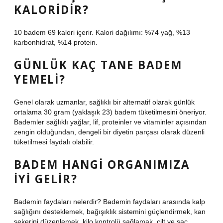
KALORIDIR?
10 badem 69 kalori içerir. Kalori dağılımı: %74 yağ, %13
karbonhidrat, %14 protein.
GÜNLÜK KAÇ TANE BADEM
YEMELI?
Genel olarak uzmanlar, sağlıklı bir alternatif olarak günlük
ortalama 30 gram (yaklaşık 23) badem tüketilmesini öneriyor.
Bademler sağlıklı yağlar, lif, proteinler ve vitaminler açısından
zengin olduğundan, dengeli bir diyetin parçası olarak düzenli
tüketilmesi faydalı olabilir.
BADEM HANGI ORGANIMIZA
IYI GELIR?
Bademin faydaları nelerdir? Bademin faydaları arasında kalp
sağlığını desteklemek, bağışıklık sistemini güçlendirmek, kan
şekerini düzenlemek, kilo kontrolü sağlamak, cilt ve saç