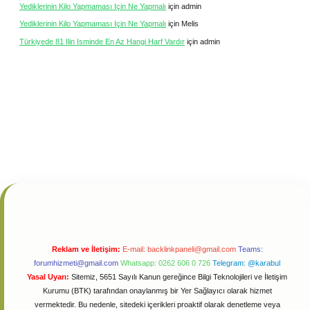
Yediklerinin Kilo Yapmaması Için Ne Yapmalı
için
admin
Yediklerinin Kilo Yapmaması Için Ne Yapmalı
için
Melis
Türkiyede 81 Ilin Isminde En Az Hangi Harf Vardır
için
admin
Reklam ve İletişim:
E-mail:
backlinkpaneli@gmail.com
Teams:
forumhizmeti@gmail.com
Whatsapp: 0262 606 0 726
Telegram: @karabul
Yasal Uyarı:
Sitemiz, 5651 Sayılı Kanun gereğince Bilgi Teknolojileri ve İletişim
Kurumu (BTK) tarafından onaylanmış bir Yer Sağlayıcı olarak hizmet
vermektedir. Bu nedenle, sitedeki içerikleri proaktif olarak denetleme veya