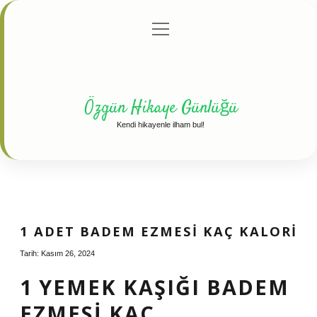
menüyü
Anasayfa
Gizlilik Politikası
Yasal Uyarı
aç
Hakkımızda
Özgün Hikaye Günlüğü
Kendi hikayenle ilham bul!
1 ADET BADEM EZMESI KAÇ KALORI
Tarih: Kasım 26, 2024
1 YEMEK KAŞIĞI BADEM
EZMESI KAÇ