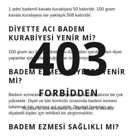
1 adet bademli kavala kurabiyesi 50 kaloridir. 100 gram
kavala kurabiyesi ise yaklaşık 508 kaloridir.
DIYETTE ACI BADEM
403
KURABIYESI YENIR MI?
100 gram acı badem bisküvisi 425 kalori içerdiğinden diyet
yapanlar için fazla olduğundan önerilmiyor.
BADEM EZMESI DIYETTE YENIR
MI?
FORBIDDEN
Badem ezmesinin üretimi un içermez, ancak kalorisi de çok
yüksektir. Diyet ve kilo kontrolü sırasında badem ezmesi
tüketmek kilo alımına yol açabilir. Diyabet hastaları ve
Access to this resource on the server is denied!
diyabetli kişiler için tehlikeli bir atıştırmalıktır.
BADEM EZMESI SAĞLIKLI MI?