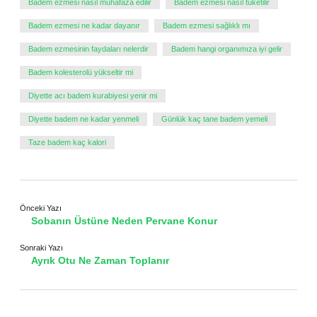
Badem ezmesi nasıl muhafaza edilir
Badem ezmesi nasıl tüketilir
Badem ezmesi ne kadar dayanır
Badem ezmesi sağlıklı mı
Badem ezmesinin faydaları nelerdir
Badem hangi organımıza iyi gelir
Badem kolesterolü yükseltir mi
Diyette acı badem kurabiyesi yenir mi
Diyette badem ne kadar yenmeli
Günlük kaç tane badem yemeli
Taze badem kaç kalori
Önceki Yazı
Sobanın Üstüne Neden Pervane Konur
Sonraki Yazı
Ayrık Otu Ne Zaman Toplanır