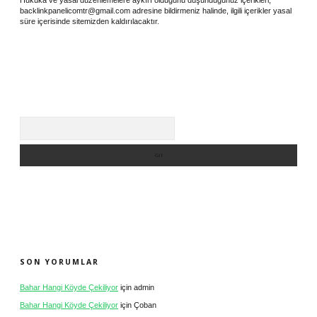
backlinkpanelicomtr@gmail.com
adresine bildirmeniz halinde, ilgili içerikler yasal
süre içerisinde sitemizden kaldırılacaktır.
Arama
SON YORUMLAR
Bahar Hangi Köyde Çekiliyor
için
admin
Bahar Hangi Köyde Çekiliyor
için
Çoban