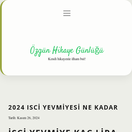
menüyü
Anasayfa
Gizlilik Politikası
Yasal Uyarı
aç
Hakkımızda
Özgün Hikaye Günlüğü
Kendi hikayenle ilham bul!
2024 ISCI YEVMIYESI NE KADAR
Tarih: Kasım 26, 2024