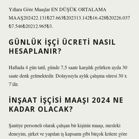
Yıllara Göre Maaşlar EN DÜŞÜK ORTALAMA
MAAŞ202422.131₺27.663₺202313.142₺16.428₺20226.037
₺7.546₺20212.965₺3.
GÜNLÜK IŞÇI ÜCRETI NASIL
HESAPLANIR?
Haftada 4 gün tatil, günde 7,5 saate karşılık gelirken ayda 30
saate denk gelmektedir. Dolayısıyla aylık çalışma süresi 30 x
7’dir.
İNŞAAT IŞÇISI MAAŞI 2024 NE
KADAR OLACAK?
Şantiye personeli olarak çalışan bir kişinin maaşı, mesleki
deneyim, şirket ve yapılan iş kapsamı gibi birçok kritere göre