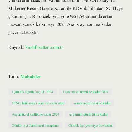
yılında artırılacak; 30 Aralık 2023 tarihli ve 32415 sayılı 2.
Mükerrer Resmi Gazete Kararı ile KDV dahil tutar 187 TL’ye
çıkarılmıştır. Bir önceki yıla göre %54,54 oranında artan
mevcut yemek katkı payı, 2024 Aralık ayı sonuna kadar
geçerli olacaktır.
Kaynak:
kredifirsatlari.com.tr
Makaleler
Tarih:
1 günlük sigorta kaç TL 2024
1 saat mesai ücreti ne kadar 2024
2024te brüt asgari ücret ne kadar oldu
Amele yevmiyesi ne kadar
Asgari ücret saatlik ne kadar 2024
Asgarinin günlüğü ne kadar
Günlük işçi ücreti nasıl hesaplanır
Günlük işçi yevmiyesi ne kadar