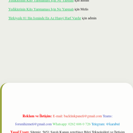
Yediklerinin Kilo Yapmaması Için Ne Yapmalı
için
admin
Yediklerinin Kilo Yapmaması Için Ne Yapmalı
için
Melis
Türkiyede 81 Ilin Isminde En Az Hangi Harf Vardır
için
admin
ilbet
Reklam ve İletişim:
E-mail:
backlinkpaneli@gmail.com
Teams:
forumhizmeti@gmail.com
Whatsapp: 0262 606 0 726
Telegram: @karabul
Yasal Uyarı:
Sitemiz, 5651 Sayılı Kanun gereğince Bilgi Teknolojileri ve İletişim