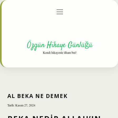
menüyü
Anasayfa
Gizlilik Politikası
Yasal Uyarı
aç
Hakkımızda
Özgün Hikaye Günlüğü
Kendi hikayenle ilham bul!
AL BEKA NE DEMEK
Tarih: Kasım 27, 2024