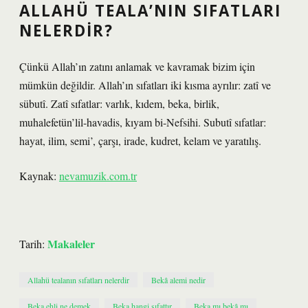
ALLAHÜ TEALA’NIN SIFATLARI
NELERDIR?
Çünkü Allah’ın zatını anlamak ve kavramak bizim için
mümkün değildir. Allah’ın sıfatları iki kısma ayrılır: zatî ve
sübutî. Zatî sıfatlar: varlık, kıdem, beka, birlik,
muhalefetün’lil-havadis, kıyam bi-Nefsihi. Subutî sıfatlar:
hayat, ilim, semi’, çarşı, irade, kudret, kelam ve yaratılış.
Kaynak:
nevamuzik.com.tr
Makaleler
Tarih:
Allahü tealanın sıfatları nelerdir
Bekâ alemi nedir
Beka ehli ne demek
Beka hangi sıfattır
Beka mı bekâ mı