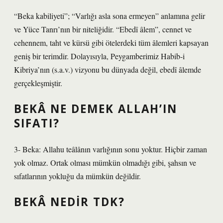
“Beka kabiliyeti”; “Varlığı asla sona ermeyen” anlamına gelir
ve Yüce Tanrı’nın bir niteliğidir. “Ebedî âlem”, cennet ve
cehennem, taht ve kürsü gibi ötelerdeki tüm âlemleri kapsayan
geniş bir terimdir. Dolayısıyla, Peygamberimiz Habib-i
Kibriya’nın (s.a.v.) vizyonu bu dünyada değil, ebedî âlemde
gerçekleşmiştir.
BEKÂ NE DEMEK ALLAH’IN
SIFATI?
3- Beka: Allahu teâlânın varlığının sonu yoktur. Hiçbir zaman
yok olmaz. Ortak olması mümkün olmadığı gibi, şahsın ve
sıfatlarının yokluğu da mümkün değildir.
BEKÂ NEDIR TDK?