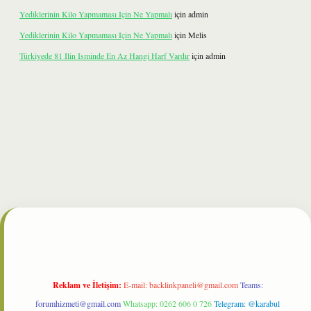
Yediklerinin Kilo Yapmaması Için Ne Yapmalı
için
admin
Yediklerinin Kilo Yapmaması Için Ne Yapmalı
için
Melis
Türkiyede 81 Ilin Isminde En Az Hangi Harf Vardır
için
admin
lbet
Reklam ve İletişim:
E-mail:
backlinkpaneli@gmail.com
Teams:
forumhizmeti@gmail.com
Whatsapp: 0262 606 0 726
Telegram: @karabul