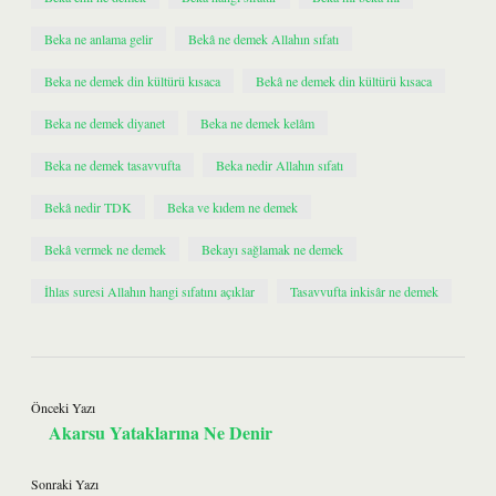
Beka ne anlama gelir
Bekâ ne demek Allahın sıfatı
Beka ne demek din kültürü kısaca
Bekâ ne demek din kültürü kısaca
Beka ne demek diyanet
Beka ne demek kelâm
Beka ne demek tasavvufta
Beka nedir Allahın sıfatı
Bekâ nedir TDK
Beka ve kıdem ne demek
Bekâ vermek ne demek
Bekayı sağlamak ne demek
İhlas suresi Allahın hangi sıfatını açıklar
Tasavvufta inkisâr ne demek
Önceki Yazı
Akarsu Yataklarına Ne Denir
Sonraki Yazı