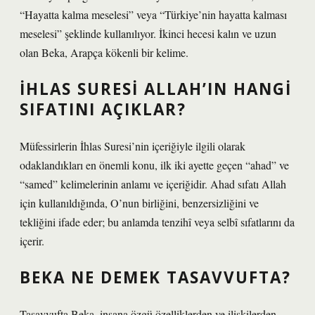
“Hayatta kalma meselesi” veya “Türkiye’nin hayatta kalması
meselesi” şeklinde kullanılıyor. İkinci hecesi kalın ve uzun
olan Beka, Arapça kökenli bir kelime.
İHLAS SURESI ALLAH’IN HANGI
SIFATINI AÇIKLAR?
Müfessirlerin İhlas Suresi’nin içeriğiyle ilgili olarak
odaklandıkları en önemli konu, ilk iki ayette geçen “ahad” ve
“samed” kelimelerinin anlamı ve içeriğidir. Ahad sıfatı Allah
için kullanıldığında, O’nun birliğini, benzersizliğini ve
tekliğini ifade eder; bu anlamda tenzihî veya selbî sıfatlarını da
içerir.
BEKA NE DEMEK TASAVVUFTA?
Tasavvufta Beka, insana özgü özelliklerden ve ilişkilerden