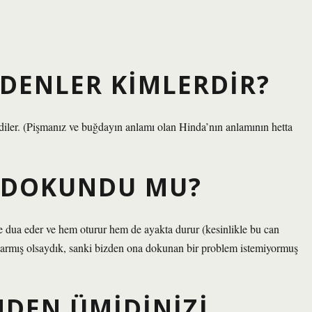
EDENLER KIMLERDIR?
irdiler. (Pişmanız ve buğdayın anlamı olan Hinda’nın anlamının hetta
I DOKUNDU MU?
ze dua eder ve hem oturur hem de ayakta durur (kesinlikle bu can
ıkarmış olsaydık, sanki bizden ona dokunan bir problem istemiyormuş
NDEN ÜMIDINIZI