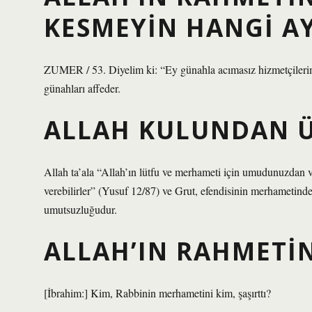
KESMEYIN HANGI AY
ZUMER / 53. Diyelim ki: “Ey günahla acımasız hizmetçileri
günahları affeder.
ALLAH KULUNDAN Ü
Allah ta’ala “Allah’ın lütfu ve merhameti için umudunuzdan
verebilirler” (Yusuf 12/87) ve Grut, efendisinin merhametind
umutsuzluğudur.
ALLAH’IN RAHMETIN
[İbrahim:] Kim, Rabbinin merhametini kim, şaşırttı?