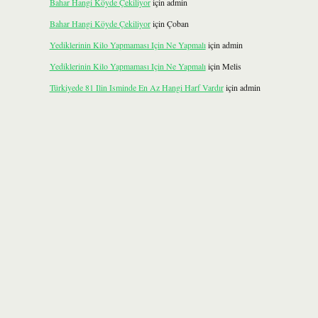
Bahar Hangi Köyde Çekiliyor
için
admin
Bahar Hangi Köyde Çekiliyor
için
Çoban
Yediklerinin Kilo Yapmaması Için Ne Yapmalı
için
admin
Yediklerinin Kilo Yapmaması Için Ne Yapmalı
için
Melis
Türkiyede 81 Ilin Isminde En Az Hangi Harf Vardır
için
admin