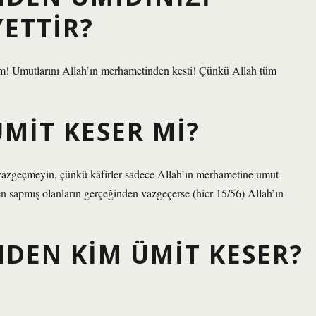
ETTIR?
m! Umutlarını Allah’ın merhametinden kesti! Çünkü Allah tüm
MIT KESER MI?
 vazgeçmeyin, çünkü kâfirler sadece Allah’ın merhametine umut
en sapmış olanların gerçeğinden vazgeçerse (hicr 15/56) Allah’ın
DEN KIM ÜMIT KESER?