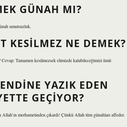
EK GÜNAH MI?
günah umutsuzluk.
T KESILMEZ NE DEMEK?
r? Cevap: Tamamen kesilmezsek elimizde kalabileceğimizi ümit
ENDINE YAZIK EDEN
YETTE GEÇIYOR?
ı Allah’ın merhametinden çıkardı! Çünkü Allah tüm günahları affeder.