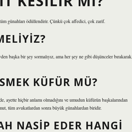
T KESILIR MI?
 günahları ödüllendirir. Çünkü çok affedici, çok zarif.
MELIYIZ?
den başka bir şey sormalıyız, ama her şey ne gibi düşünceler bırakarak
ESMEK KÜFÜR MÜ?
de, ayette hiçbir anlamı olmadığını ve umudun küfürün başkalarından
umut, tüm avukatlardan sonra büyük günahlardan biridir.
AH NASIP EDER HANGI