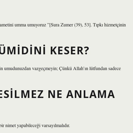
ametini umma umuyoruz ”[Sura Zumer (39), 53]. Tıpkı hizmetçinin
ÜMIDINI KESER?
u için umudunuzdan vazgeçmeyin; Çünkü Allah’ın lütfundan sadece
ESILMEZ NE ANLAMA
ir nimet yapabileceği varsayılmalıdır.