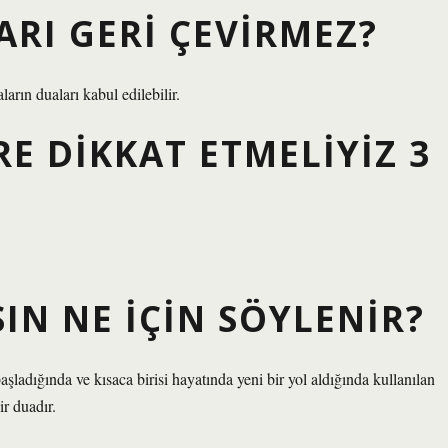
RI GERI ÇEVIRMEZ?
arın duaları kabul edilebilir.
E DIKKAT ETMELIYIZ 3
N NE IÇIN SÖYLENIR?
şladığında ve kısaca birisi hayatında yeni bir yol aldığında kullanılan
r duadır.