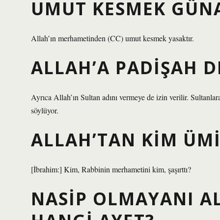
UMUT KESMEK GÜNA
Allah’ın merhametinden (CC) umut kesmek yasaktır.
ALLAH’A PADIŞAH 
Ayrıca Allah’ın Sultan adını vermeye de izin verilir. Sultanlar
söylüyor.
ALLAH’TAN KIM ÜMI
[İbrahim:] Kim, Rabbinin merhametini kim, şaşırttı?
NASIP OLMAYANI A