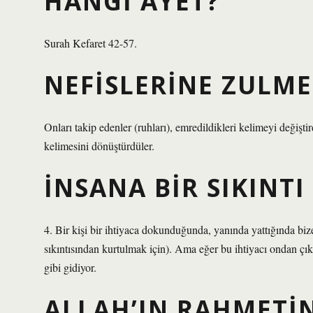
HANGI AYET?
Surah Kefaret 42-57.
NEFISLERINE ZULM
Onları takip edenler (ruhları), emredildikleri kelimeyi değişt
kelimesini dönüştürdüler.
İNSANA BIR SIKINT
4. Bir kişi bir ihtiyaca dokunduğunda, yanında yattığında bi
sıkıntısından kurtulmak için). Ama eğer bu ihtiyacı ondan ç
gibi gidiyor.
ALLAH’IN RAHMETI