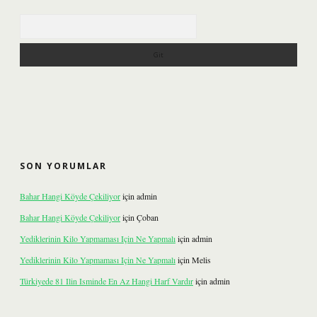
Arama
SON YORUMLAR
Bahar Hangi Köyde Çekiliyor
için
admin
Bahar Hangi Köyde Çekiliyor
için
Çoban
Yediklerinin Kilo Yapmaması Için Ne Yapmalı
için
admin
Yediklerinin Kilo Yapmaması Için Ne Yapmalı
için
Melis
Türkiyede 81 Ilin Isminde En Az Hangi Harf Vardır
için
admin