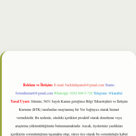
bet
Reklam ve İletişim:
E-mail:
backlinkpaneli@gmail.com
Teams:
forumhizmeti@gmail.com
Whatsapp: 0262 606 0 726
Telegram: @karabul
Yasal Uyarı:
Sitemiz, 5651 Sayılı Kanun gereğince Bilgi Teknolojileri ve İletişim
Kurumu (BTK) tarafından onaylanmış bir Yer Sağlayıcı olarak hizmet
vermektedir. Bu nedenle, sitedeki içerikleri proaktif olarak denetleme veya
araştırma yükümlülüğümüz bulunmamaktadır. Ancak, üyelerimiz yazdıkları
içeriklerin sorumluluğunu taşımakta olup, siteye üye olarak bu sorumluluğu kabul