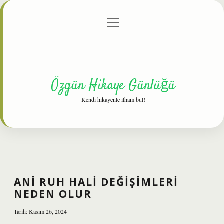
menüyü
Anasayfa
Gizlilik Politikası
Yasal Uyarı
aç
Hakkımızda
Özgün Hikaye Günlüğü
Kendi hikayenle ilham bul!
ANI RUH HALI DEĞIŞIMLERI
NEDEN OLUR
Tarih: Kasım 26, 2024