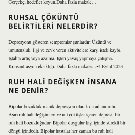
Gerçekçi hedefler koyun.Daha fazla makale…
RUHSAL ÇÖKÜNTÜ
BELIRTILERI NELERDIR?
Depresyonu gösteren semptomlar şunlardır: Üzüntü ve
umutsuzluk. İlgi ve zevk veren aktivitelere karşı istek kaybı.
İştahta artış veya azalma. İşleri yavaş yapmaya çalışma.
Konsantrasyon eksikliği. Daha fazla makale…•4 Eylül 2023
RUH HALI DEĞIŞKEN INSANA
NE DENIR?
Bipolar bozukluk manik depresyon olarak da adlandırılır.
Aşırı ruh hali değişimleri ve ani çöküşler içeren depresif bir
ruh hali bozukluğudur. Bipolar duygular kişi içinde sürekli bir
döngü içindedir. Bipolar hastalar her zaman bu ruh hali