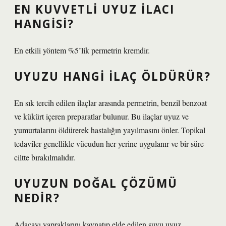
EN KUVVETLI UYUZ ILACI
HANGISI?
En etkili yöntem %5’lik permetrin kremdir.
UYUZU HANGI ILAÇ ÖLDÜRÜR?
En sık tercih edilen ilaçlar arasında permetrin, benzil benzoat
ve kükürt içeren preparatlar bulunur. Bu ilaçlar uyuz ve
yumurtalarını öldürerek hastalığın yayılmasını önler. Topikal
tedaviler genellikle vücudun her yerine uygulanır ve bir süre
ciltte bırakılmalıdır.
UYUZUN DOĞAL ÇÖZÜMÜ
NEDIR?
Adaçayı yapraklarını kaynatıp elde edilen suyu uyuz