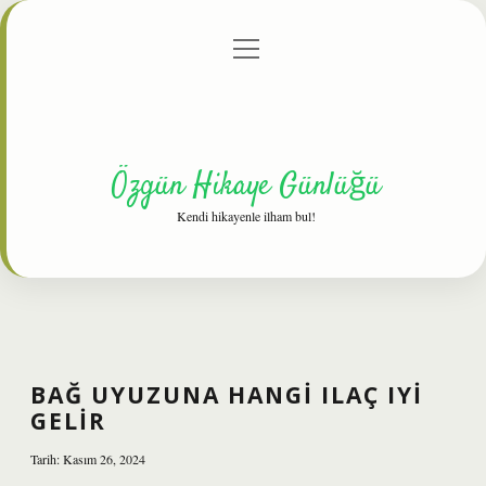
menüyü
Anasayfa
Gizlilik Politikası
Yasal Uyarı
aç
Hakkımızda
Özgün Hikaye Günlüğü
Kendi hikayenle ilham bul!
BAĞ UYUZUNA HANGI ILAÇ IYI
GELIR
Tarih: Kasım 26, 2024