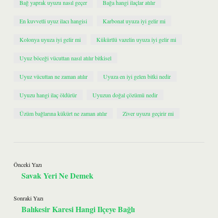
Bağ yaprak uyuzu nasıl geçer
Bağa hangi ilaçlar atılır
En kuvvetli uyuz ilacı hangisi
Karbonat uyuza iyi gelir mi
Kolonya uyuza iyi gelir mi
Kükürtlü vazelin uyuza iyi gelir mi
Uyuz böceği vücuttan nasıl atılır bitkisel
Uyuz vücuttan ne zaman atılır
Uyuza en iyi gelen bitki nedir
Uyuzu hangi ilaç öldürür
Uyuzun doğal çözümü nedir
Üzüm bağlarına kükürt ne zaman atılır
Ziver uyuzu geçirir mi
Önceki Yazı
Savak Yeri Ne Demek
Sonraki Yazı
Balıkesir Karesi Hangi Ilçeye Bağlı