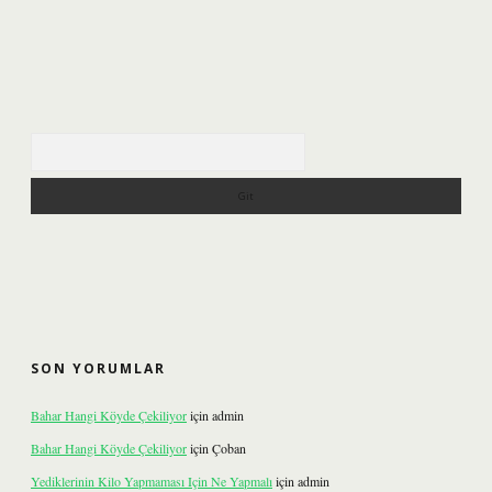
Arama
SON YORUMLAR
Bahar Hangi Köyde Çekiliyor
için
admin
Bahar Hangi Köyde Çekiliyor
için
Çoban
Yediklerinin Kilo Yapmaması Için Ne Yapmalı
için
admin