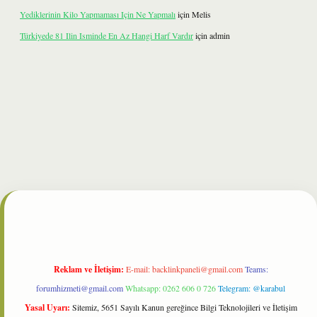
Yediklerinin Kilo Yapmaması Için Ne Yapmalı
için
Melis
Türkiyede 81 Ilin Isminde En Az Hangi Harf Vardır
için
admin
t
Reklam ve İletişim:
E-mail:
backlinkpaneli@gmail.com
Teams:
forumhizmeti@gmail.com
Whatsapp: 0262 606 0 726
Telegram: @karabul
Yasal Uyarı:
Sitemiz, 5651 Sayılı Kanun gereğince Bilgi Teknolojileri ve İletişim