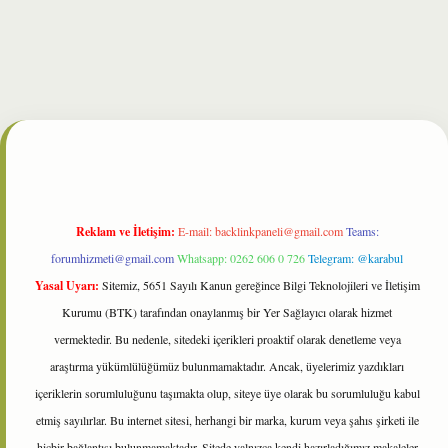
bet
Reklam ve İletişim:
E-mail:
backlinkpaneli@gmail.com
Teams:
forumhizmeti@gmail.com
Whatsapp: 0262 606 0 726
Telegram: @karabul
Yasal Uyarı:
Sitemiz, 5651 Sayılı Kanun gereğince Bilgi Teknolojileri ve İletişim
Kurumu (BTK) tarafından onaylanmış bir Yer Sağlayıcı olarak hizmet
vermektedir. Bu nedenle, sitedeki içerikleri proaktif olarak denetleme veya
araştırma yükümlülüğümüz bulunmamaktadır. Ancak, üyelerimiz yazdıkları
içeriklerin sorumluluğunu taşımakta olup, siteye üye olarak bu sorumluluğu kabul
etmiş sayılırlar. Bu internet sitesi, herhangi bir marka, kurum veya şahıs şirketi ile
hiçbir bağlantısı bulunmamaktadır. Sitede yalnızca kendi hazırladığımız makaleler