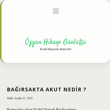
menüyü
Anasayfa
Gizlilik Politikası
Yasal Uyarı
aç
Hakkımızda
Özgün Hikaye Günlüğü
Kendi hikayenle ilham bul!
BAĞIRSAKTA AKUT NEDIR ?
Tarih: Aralık 27, 2025
Bağırsakta Akut Nedir? Felsefi Bir İnceleme