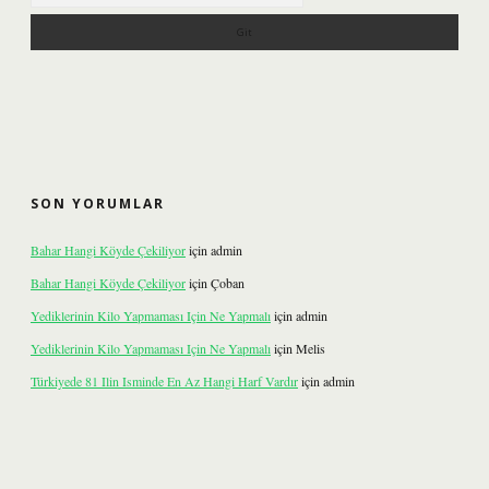
SON YORUMLAR
Bahar Hangi Köyde Çekiliyor
için
admin
Bahar Hangi Köyde Çekiliyor
için
Çoban
Yediklerinin Kilo Yapmaması Için Ne Yapmalı
için
admin
Yediklerinin Kilo Yapmaması Için Ne Yapmalı
için
Melis
Türkiyede 81 Ilin Isminde En Az Hangi Harf Vardır
için
admin