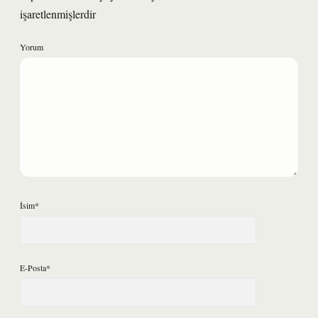
işaretlenmişlerdir
Yorum
İsim*
E-Posta*