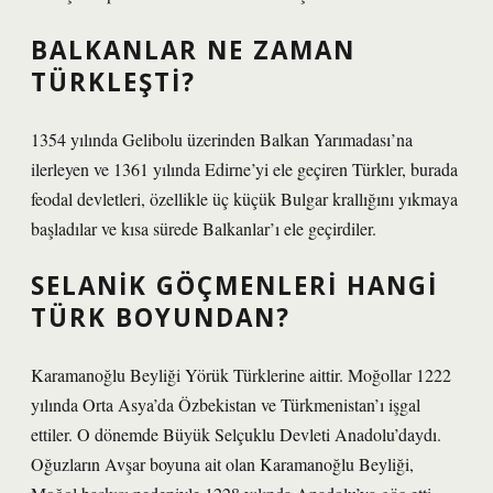
BALKANLAR NE ZAMAN
TÜRKLEŞTI?
1354 yılında Gelibolu üzerinden Balkan Yarımadası’na
ilerleyen ve 1361 yılında Edirne’yi ele geçiren Türkler, burada
feodal devletleri, özellikle üç küçük Bulgar krallığını yıkmaya
başladılar ve kısa sürede Balkanlar’ı ele geçirdiler.
SELANIK GÖÇMENLERI HANGI
TÜRK BOYUNDAN?
Karamanoğlu Beyliği Yörük Türklerine aittir. Moğollar 1222
yılında Orta Asya’da Özbekistan ve Türkmenistan’ı işgal
ettiler. O dönemde Büyük Selçuklu Devleti Anadolu’daydı.
Oğuzların Avşar boyuna ait olan Karamanoğlu Beyliği,