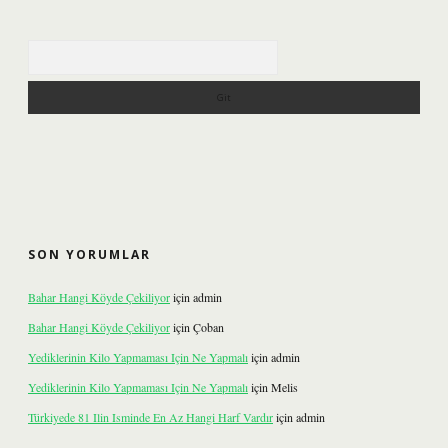
Arama
SON YORUMLAR
Bahar Hangi Köyde Çekiliyor
için
admin
Bahar Hangi Köyde Çekiliyor
için
Çoban
Yediklerinin Kilo Yapmaması Için Ne Yapmalı
için
admin
Yediklerinin Kilo Yapmaması Için Ne Yapmalı
için
Melis
Türkiyede 81 Ilin Isminde En Az Hangi Harf Vardır
için
admin