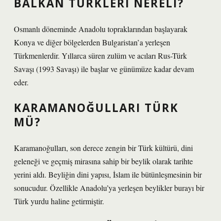
BALKAN TÜRKLERI NERELI?
Osmanlı döneminde Anadolu topraklarından başlayarak
Konya ve diğer bölgelerden Bulgaristan’a yerleşen
Türkmenlerdir. Yıllarca süren zulüm ve acıları Rus-Türk
Savaşı (1993 Savaşı) ile başlar ve günümüze kadar devam
eder.
KARAMANOĞULLARI TÜRK
MÜ?
Karamanoğulları, son derece zengin bir Türk kültürü, dini
geleneği ve geçmiş mirasına sahip bir beylik olarak tarihte
yerini aldı. Beyliğin dini yapısı, İslam ile bütünleşmesinin bir
sonucudur. Özellikle Anadolu’ya yerleşen beylikler burayı bir
Türk yurdu haline getirmiştir.