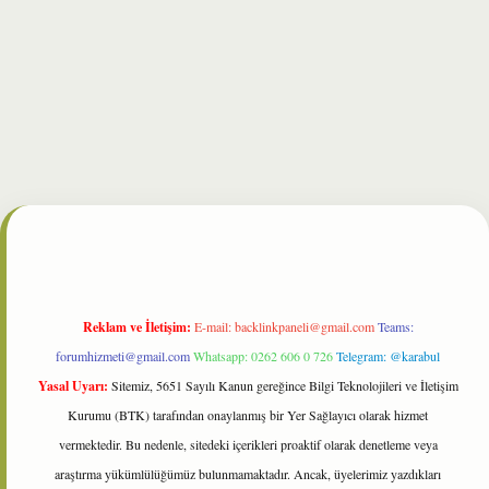
lbet
Reklam ve İletişim:
E-mail:
backlinkpaneli@gmail.com
Teams:
forumhizmeti@gmail.com
Whatsapp: 0262 606 0 726
Telegram: @karabul
Yasal Uyarı:
Sitemiz, 5651 Sayılı Kanun gereğince Bilgi Teknolojileri ve İletişim
Kurumu (BTK) tarafından onaylanmış bir Yer Sağlayıcı olarak hizmet
vermektedir. Bu nedenle, sitedeki içerikleri proaktif olarak denetleme veya
araştırma yükümlülüğümüz bulunmamaktadır. Ancak, üyelerimiz yazdıkları