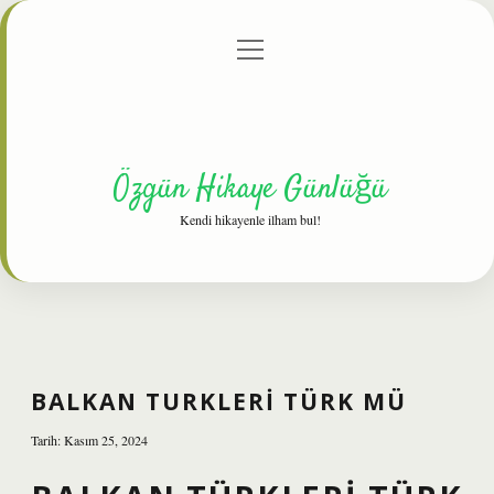
menüyü
Anasayfa
Gizlilik Politikası
Yasal Uyarı
aç
Hakkımızda
Özgün Hikaye Günlüğü
Kendi hikayenle ilham bul!
BALKAN TURKLERI TÜRK MÜ
Tarih: Kasım 25, 2024