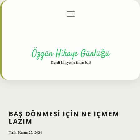
menüyü
Anasayfa
Gizlilik Politikası
Yasal Uyarı
aç
Hakkımızda
Özgün Hikaye Günlüğü
Kendi hikayenle ilham bul!
BAŞ DÖNMESI IÇIN NE IÇMEM
LAZIM
Tarih: Kasım 27, 2024