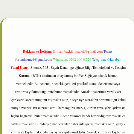
t
Reklam ve İletişim:
E-mail:
backlinkpaneli@gmail.com
Teams:
forumhizmeti@gmail.com
Whatsapp: 0262 606 0 726
Telegram: @karabul
Yasal Uyarı:
Sitemiz, 5651 Sayılı Kanun gereğince Bilgi Teknolojileri ve İletişim
Kurumu (BTK) tarafından onaylanmış bir Yer Sağlayıcı olarak hizmet
vermektedir. Bu nedenle, sitedeki içerikleri proaktif olarak denetleme veya
araştırma yükümlülüğümüz bulunmamaktadır. Ancak, üyelerimiz yazdıkları
içeriklerin sorumluluğunu taşımakta olup, siteye üye olarak bu sorumluluğu kabul
etmiş sayılırlar. Bu internet sitesi, herhangi bir marka, kurum veya şahıs şirketi ile
hiçbir bağlantısı bulunmamaktadır. Sitede yalnızca kendi hazırladığımız makaleler
paylaşılmaktadır. Burada yer alan içerikler haber niteliği taşımamakta olup, gerçek
kurum ve kişiler hakkında paylaşım yapılmamaktadır. Gerçek kurum ve kişiler ile