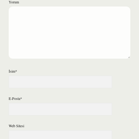
Yorum
İsim*
E-Posta*
Web Sitesi