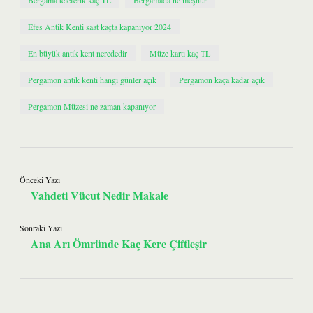
Bergama teleferik kaç TL
Bergamada ne meşhur
Efes Antik Kenti saat kaçta kapanıyor 2024
En büyük antik kent nerededir
Müze kartı kaç TL
Pergamon antik kenti hangi günler açık
Pergamon kaça kadar açık
Pergamon Müzesi ne zaman kapanıyor
Önceki Yazı
Vahdeti Vücut Nedir Makale
Sonraki Yazı
Ana Arı Ömründe Kaç Kere Çiftleşir