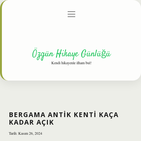
menüyü
Anasayfa
Gizlilik Politikası
Yasal Uyarı
aç
Hakkımızda
Özgün Hikaye Günlüğü
Kendi hikayenle ilham bul!
BERGAMA ANTIK KENTI KAÇA
KADAR AÇIK
Tarih: Kasım 26, 2024