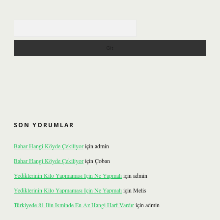
Arama
SON YORUMLAR
Bahar Hangi Köyde Çekiliyor
için
admin
Bahar Hangi Köyde Çekiliyor
için
Çoban
Yediklerinin Kilo Yapmaması Için Ne Yapmalı
için
admin
Yediklerinin Kilo Yapmaması Için Ne Yapmalı
için
Melis
Türkiyede 81 Ilin Isminde En Az Hangi Harf Vardır
için
admin