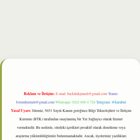
et
Reklam ve İletişim:
E-mail:
backlinkpaneli@gmail.com
Teams:
forumhizmeti@gmail.com
Whatsapp: 0262 606 0 726
Telegram: @karabul
Yasal Uyarı:
Sitemiz, 5651 Sayılı Kanun gereğince Bilgi Teknolojileri ve İletişim
Kurumu (BTK) tarafından onaylanmış bir Yer Sağlayıcı olarak hizmet
vermektedir. Bu nedenle, sitedeki içerikleri proaktif olarak denetleme veya
araştırma yükümlülüğümüz bulunmamaktadır. Ancak, üyelerimiz yazdıkları