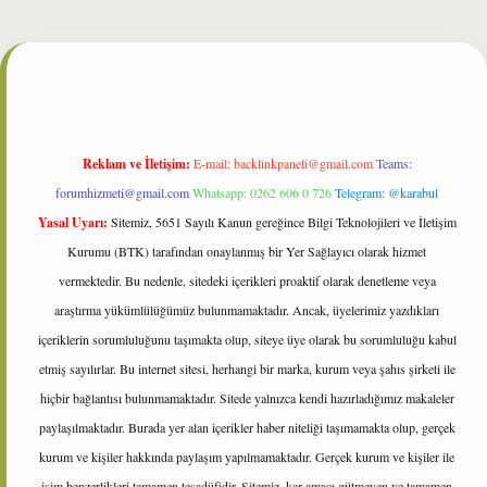
et
Reklam ve İletişim:
E-mail:
backlinkpaneli@gmail.com
Teams:
forumhizmeti@gmail.com
Whatsapp: 0262 606 0 726
Telegram: @karabul
Yasal Uyarı:
Sitemiz, 5651 Sayılı Kanun gereğince Bilgi Teknolojileri ve İletişim
Kurumu (BTK) tarafından onaylanmış bir Yer Sağlayıcı olarak hizmet
vermektedir. Bu nedenle, sitedeki içerikleri proaktif olarak denetleme veya
araştırma yükümlülüğümüz bulunmamaktadır. Ancak, üyelerimiz yazdıkları
içeriklerin sorumluluğunu taşımakta olup, siteye üye olarak bu sorumluluğu kabul
etmiş sayılırlar. Bu internet sitesi, herhangi bir marka, kurum veya şahıs şirketi ile
hiçbir bağlantısı bulunmamaktadır. Sitede yalnızca kendi hazırladığımız makaleler
paylaşılmaktadır. Burada yer alan içerikler haber niteliği taşımamakta olup, gerçek
kurum ve kişiler hakkında paylaşım yapılmamaktadır. Gerçek kurum ve kişiler ile
isim benzerlikleri tamamen tesadüfidir. Sitemiz, kar amacı gütmeyen ve tamamen