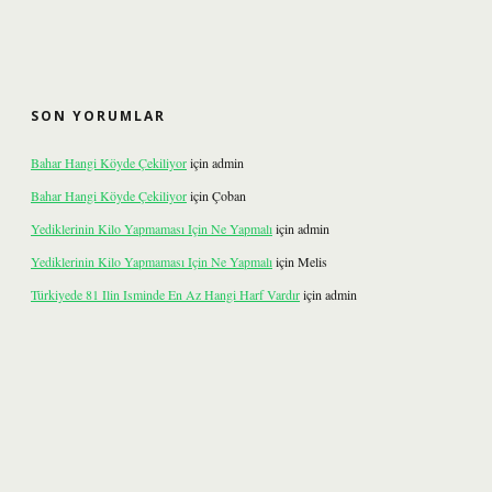
SON YORUMLAR
Bahar Hangi Köyde Çekiliyor
için
admin
Bahar Hangi Köyde Çekiliyor
için
Çoban
Yediklerinin Kilo Yapmaması Için Ne Yapmalı
için
admin
Yediklerinin Kilo Yapmaması Için Ne Yapmalı
için
Melis
Türkiyede 81 Ilin Isminde En Az Hangi Harf Vardır
için
admin