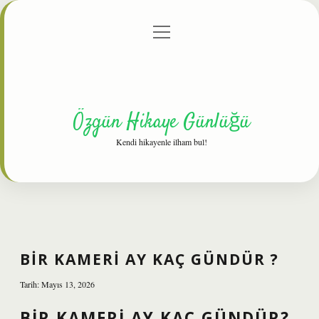
menüyü
Anasayfa
Gizlilik Politikası
Yasal Uyarı
aç
Hakkımızda
Özgün Hikaye Günlüğü
Kendi hikayenle ilham bul!
BIR KAMERI AY KAÇ GÜNDÜR ?
Tarih: Mayıs 13, 2026
BIR KAMERI AY KAÇ GÜNDÜR?