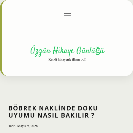
menüyü
Anasayfa
Gizlilik Politikası
Yasal Uyarı
aç
Hakkımızda
Özgün Hikaye Günlüğü
Kendi hikayenle ilham bul!
BÖBREK NAKLINDE DOKU
UYUMU NASIL BAKILIR ?
Tarih: Mayıs 9, 2026