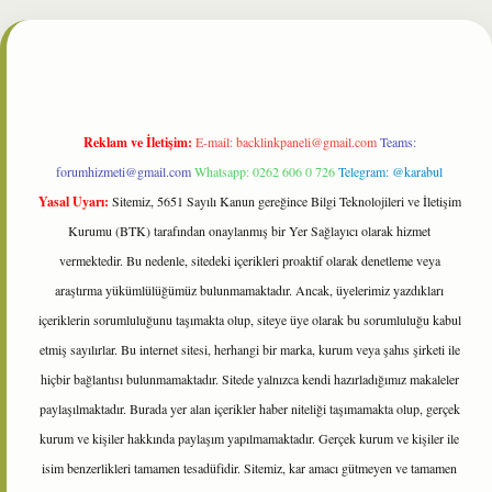
et
Reklam ve İletişim:
E-mail:
backlinkpaneli@gmail.com
Teams:
forumhizmeti@gmail.com
Whatsapp: 0262 606 0 726
Telegram: @karabul
Yasal Uyarı:
Sitemiz, 5651 Sayılı Kanun gereğince Bilgi Teknolojileri ve İletişim
Kurumu (BTK) tarafından onaylanmış bir Yer Sağlayıcı olarak hizmet
vermektedir. Bu nedenle, sitedeki içerikleri proaktif olarak denetleme veya
araştırma yükümlülüğümüz bulunmamaktadır. Ancak, üyelerimiz yazdıkları
içeriklerin sorumluluğunu taşımakta olup, siteye üye olarak bu sorumluluğu kabul
etmiş sayılırlar. Bu internet sitesi, herhangi bir marka, kurum veya şahıs şirketi ile
hiçbir bağlantısı bulunmamaktadır. Sitede yalnızca kendi hazırladığımız makaleler
paylaşılmaktadır. Burada yer alan içerikler haber niteliği taşımamakta olup, gerçek
kurum ve kişiler hakkında paylaşım yapılmamaktadır. Gerçek kurum ve kişiler ile
isim benzerlikleri tamamen tesadüfidir. Sitemiz, kar amacı gütmeyen ve tamamen