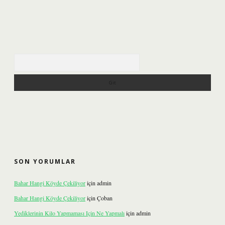
Arama
SON YORUMLAR
Bahar Hangi Köyde Çekiliyor
için
admin
Bahar Hangi Köyde Çekiliyor
için
Çoban
Yediklerinin Kilo Yapmaması Için Ne Yapmalı
için
admin