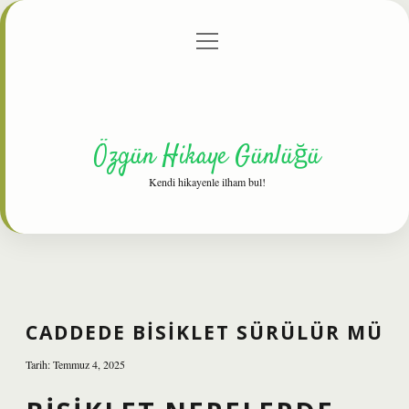
menüyü
Anasayfa
Gizlilik Politikası
Yasal Uyarı
aç
Hakkımızda
Özgün Hikaye Günlüğü
Kendi hikayenle ilham bul!
CADDEDE BISIKLET SÜRÜLÜR MÜ
Tarih: Temmuz 4, 2025