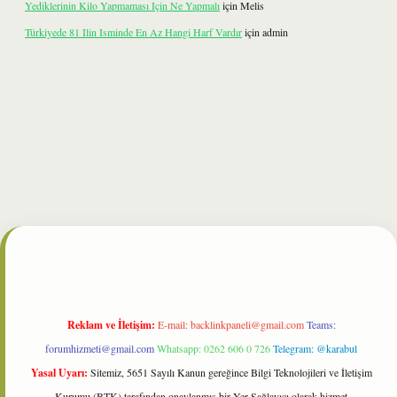
Yediklerinin Kilo Yapmaması Için Ne Yapmalı
için
Melis
Türkiyede 81 Ilin Isminde En Az Hangi Harf Vardır
için
admin
lbet
Reklam ve İletişim:
E-mail:
backlinkpaneli@gmail.com
Teams:
forumhizmeti@gmail.com
Whatsapp: 0262 606 0 726
Telegram: @karabul
Yasal Uyarı:
Sitemiz, 5651 Sayılı Kanun gereğince Bilgi Teknolojileri ve İletişim
Kurumu (BTK) tarafından onaylanmış bir Yer Sağlayıcı olarak hizmet