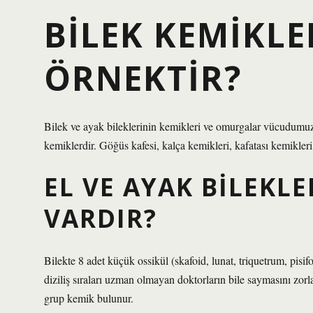
BILEK KEMIKLE
ÖRNEKTIR?
Bilek ve ayak bileklerinin kemikleri ve omurgalar vücudumuz
kemiklerdir. Göğüs kafesi, kalça kemikleri, kafatası kemikle
EL VE AYAK BILEKL
VARDIR?
Bilekte 8 adet küçük ossikül (skafoid, lunat, triquetrum, pisif
diziliş sıraları uzman olmayan doktorların bile saymasını zorl
grup kemik bulunur.