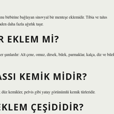
cunu birbirine bağlayan sinovyal bir menteşe eklemidir. Tibia ve talus
en daha fazla ağırlık taşır.
R EKLEM MI?
r şunlardır: Alt çene, omuz, dirsek, bilek, parmaklar, kalça, diz ve bile
SSI KEMIK MIDIR?
düz kemikler, pelvis gibi yatay görünümlü kemik türleridir.
EKLEM ÇEŞIDIDIR?