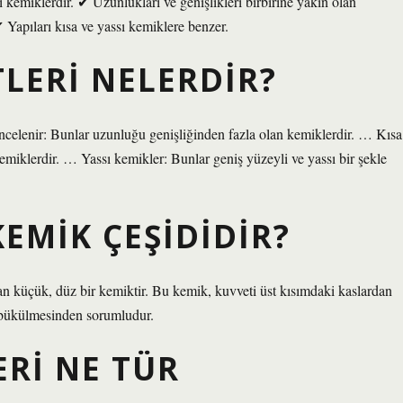
 kemiklerdir. ✔ Uzunlukları ve genişlikleri birbirine yakın olan
 Yapıları kısa ve yassı kemiklere benzer.
ITLERI NELERDIR?
ncelenir: Bunlar uzunluğu genişliğinden fazla olan kemiklerdir. … Kısa
kemiklerdir. … Yassı kemikler: Bunlar geniş yüzeyli ve yassı bir şekle
KEMIK ÇEŞIDIDIR?
nan küçük, düz bir kemiktir. Bu kemik, kuvveti üst kısımdaki kaslardan
e bükülmesinden sorumludur.
ERI NE TÜR