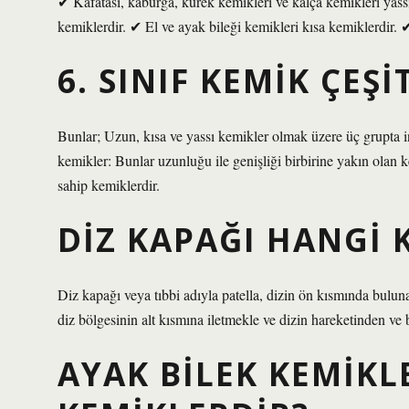
✔ Kafatası, kaburga, kürek kemikleri ve kalça kemikleri yassı
kemiklerdir. ✔ El ve ayak bileği kemikleri kısa kemiklerdir. ✔
6. SINIF KEMIK ÇEŞ
Bunlar; Uzun, kısa ve yassı kemikler olmak üzere üç grupta i
kemikler: Bunlar uzunluğu ile genişliği birbirine yakın olan 
sahip kemiklerdir.
DIZ KAPAĞI HANGI 
Diz kapağı veya tıbbi adıyla patella, dizin ön kısmında bulu
diz bölgesinin alt kısmına iletmekle ve dizin hareketinden v
AYAK BILEK KEMIKL