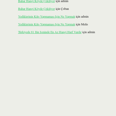
Bahar Hangi Köyde Çekiliyor
için
admin
Bahar Hangi Köyde Çekiliyor
için
Çoban
Yediklerinin Kilo Yapmaması Için Ne Yapmalı
için
admin
Yediklerinin Kilo Yapmaması Için Ne Yapmalı
için
Melis
Türkiyede 81 Ilin Isminde En Az Hangi Harf Vardır
için
admin