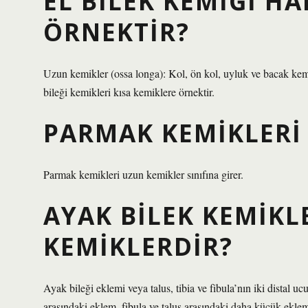
EL BILEK KEMIĞI H
ÖRNEKTIR?
Uzun kemikler (ossa longa): Kol, ön kol, uyluk ve bacak kemi
bileği kemikleri kısa kemiklere örnektir.
PARMAK KEMIKLERI 
Parmak kemikleri uzun kemikler sınıfına girer.
AYAK BILEK KEMIKL
KEMIKLERDIR?
Ayak bileği eklemi veya talus, tibia ve fibula’nın iki distal u
arasındaki eklem, fibula ve talus arasındaki daha küçük eklemd