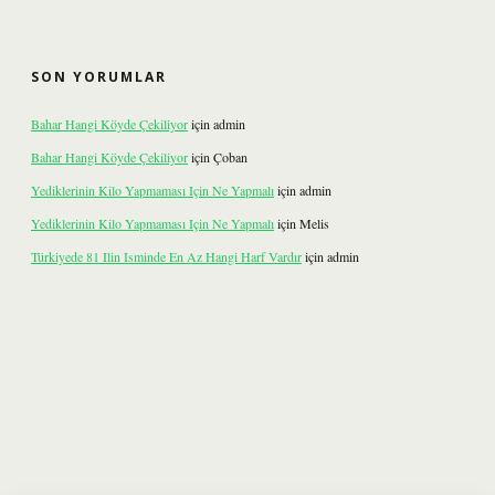
SON YORUMLAR
Bahar Hangi Köyde Çekiliyor
için
admin
Bahar Hangi Köyde Çekiliyor
için
Çoban
Yediklerinin Kilo Yapmaması Için Ne Yapmalı
için
admin
Yediklerinin Kilo Yapmaması Için Ne Yapmalı
için
Melis
Türkiyede 81 Ilin Isminde En Az Hangi Harf Vardır
için
admin