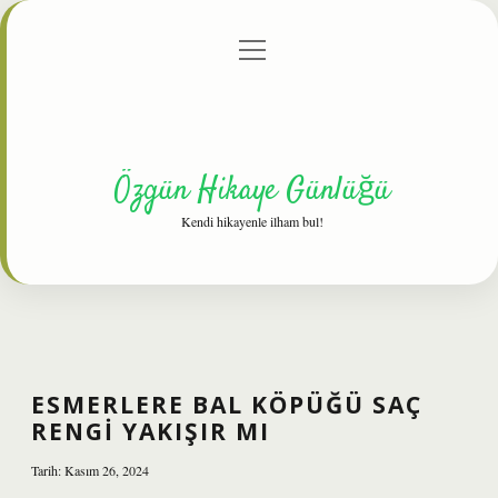
menüyü
Anasayfa
Gizlilik Politikası
Yasal Uyarı
aç
Hakkımızda
Özgün Hikaye Günlüğü
Kendi hikayenle ilham bul!
ESMERLERE BAL KÖPÜĞÜ SAÇ
RENGI YAKIŞIR MI
Tarih: Kasım 26, 2024