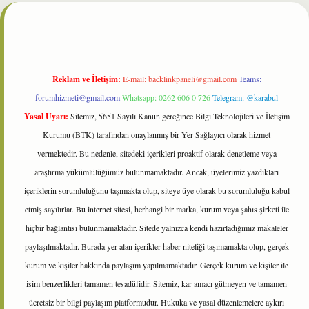
bet
Reklam ve İletişim:
E-mail:
backlinkpaneli@gmail.com
Teams:
forumhizmeti@gmail.com
Whatsapp: 0262 606 0 726
Telegram: @karabul
Yasal Uyarı:
Sitemiz, 5651 Sayılı Kanun gereğince Bilgi Teknolojileri ve İletişim
Kurumu (BTK) tarafından onaylanmış bir Yer Sağlayıcı olarak hizmet
vermektedir. Bu nedenle, sitedeki içerikleri proaktif olarak denetleme veya
araştırma yükümlülüğümüz bulunmamaktadır. Ancak, üyelerimiz yazdıkları
içeriklerin sorumluluğunu taşımakta olup, siteye üye olarak bu sorumluluğu kabul
etmiş sayılırlar. Bu internet sitesi, herhangi bir marka, kurum veya şahıs şirketi ile
hiçbir bağlantısı bulunmamaktadır. Sitede yalnızca kendi hazırladığımız makaleler
paylaşılmaktadır. Burada yer alan içerikler haber niteliği taşımamakta olup, gerçek
kurum ve kişiler hakkında paylaşım yapılmamaktadır. Gerçek kurum ve kişiler ile
isim benzerlikleri tamamen tesadüfidir. Sitemiz, kar amacı gütmeyen ve tamamen
ücretsiz bir bilgi paylaşım platformudur. Hukuka ve yasal düzenlemelere aykırı