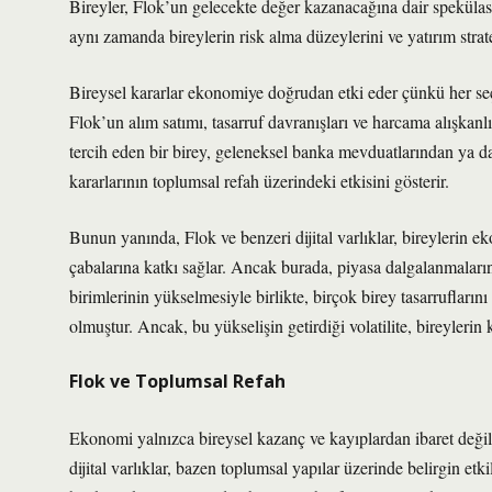
Bireyler, Flok’un gelecekte değer kazanacağına dair spekülasy
aynı zamanda bireylerin risk alma düzeylerini ve yatırım stratej
Bireysel kararlar ekonomiye doğrudan etki eder çünkü her seç
Flok’un alım satımı, tasarruf davranışları ve harcama alışkan
tercih eden bir birey, geleneksel banka mevduatlarından ya da 
kararlarının toplumsal refah üzerindeki etkisini gösterir.
Bunun yanında, Flok ve benzeri dijital varlıklar, bireylerin e
çabalarına katkı sağlar. Ancak burada, piyasa dalgalanmaların
birimlerinin yükselmesiyle birlikte, birçok birey tasarruflarını
olmuştur. Ancak, bu yükselişin getirdiği volatilite, bireylerin ka
Flok ve Toplumsal Refah
Ekonomi yalnızca bireysel kazanç ve kayıplardan ibaret değil
dijital varlıklar, bazen toplumsal yapılar üzerinde belirgin etki