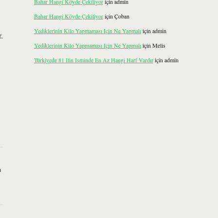
Bahar Hangi Köyde Çekiliyor
için
admin
Bahar Hangi Köyde Çekiliyor
için
Çoban
Yediklerinin Kilo Yapmaması Için Ne Yapmalı
için
admin
.
Yediklerinin Kilo Yapmaması Için Ne Yapmalı
için
Melis
Türkiyede 81 Ilin Isminde En Az Hangi Harf Vardır
için
admin
ı