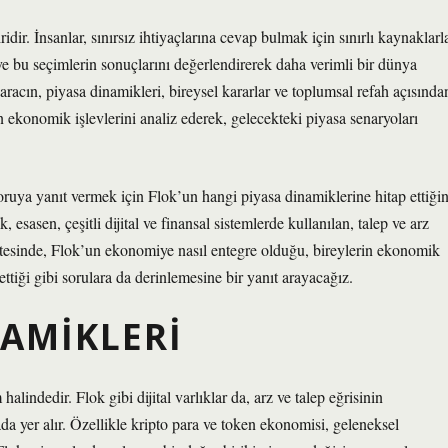
idir. İnsanlar, sınırsız ihtiyaçlarına cevap bulmak için sınırlı kaynaklarl
ve bu seçimlerin sonuçlarını değerlendirerek daha verimli bir dünya
aracın, piyasa dinamikleri, bireysel kararlar ve toplumsal refah açısında
ekonomik işlevlerini analiz ederek, gelecekteki piyasa senaryoları
oruya yanıt vermek için Flok’un hangi piyasa dinamiklerine hitap ettiğin
esasen, çeşitli dijital ve finansal sistemlerde kullanılan, talep ve arz
n ötesinde, Flok’un ekonomiye nasıl entegre olduğu, bireylerin ekonomik
 ettiği gibi sorulara da derinlemesine bir yanıt arayacağız.
NAMIKLERI
indedir. Flok gibi dijital varlıklar da, arz ve talep eğrisinin
sada yer alır. Özellikle kripto para ve token ekonomisi, geleneksel