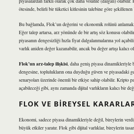
piyasalardan farklı olarak çok daha volatile (dalgalı) olabilir
ötesinde, belirli bir tüketici kitlesinin talebine göre şekillenen
Bu bağlamda, Flok’un değerini ve ekonomik rolünü anlamak içi
Eğer talep artarsa, arz yönünde de bir artış söz konusu olabilir
piyasanın dengesizliği hızla fiyat dalgalanmalarına yol açabil
varlık aniden değer kazanabilir, ancak bu değer artışı kalıcı o
Flok’un arz-talep ilişkisi
, daha geniş piyasa dinamikleriyle b
dengesine, toplulukların ona duyduğu güven ve piyasadaki g
senaryoları üzerinde önemli bir etkiye sahip olabilir. Kripto
açabileceği gibi, aynı zamanda dijital varlıkların kalıcı bir de
FLOK VE BIREYSEL KARARLA
Ekonomi, sadece piyasa dinamikleriyle değil, bireylerin verdiği
büyük etkiler yaratır. Flok gibi dijital varlıklar, bireylerin 