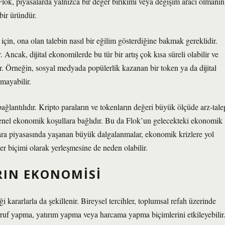
. Flok, piyasalarda yalnızca bir değer birikimi veya değişim aracı olmanın
 bir üründür.
n, ona olan talebin nasıl bir eğilim gösterdiğine bakmak gereklidir.
. Ancak, dijital ekonomilerde bu tür bir artış çok kısa süreli olabilir ve
ir. Örneğin, sosyal medyada popülerlik kazanan bir token ya da dijital
lmayabilir.
ağlantılıdır. Kripto paraların ve tokenların değeri büyük ölçüde arz-tale
enel ekonomik koşullara bağlıdır. Bu da Flok’un gelecekteki ekonomik
 para piyasasında yaşanan büyük dalgalanmalar, ekonomik krizlere yol
ğer biçimi olarak yerleşmesine de neden olabilir.
RIN EKONOMISI
 kararlarla da şekillenir. Bireysel tercihler, toplumsal refah üzerinde
tasarruf yapma, yatırım yapma veya harcama yapma biçimlerini etkileyebilir