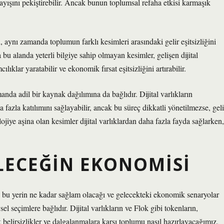
ayışını pekiştirebilir. Ancak bunun toplumsal refaha etkisi karmaşık
 aynı zamanda toplumun farklı kesimleri arasındaki gelir eşitsizliğini
a bu alanda yeterli bilgiye sahip olmayan kesimler, gelişen dijital
lıklar yaratabilir ve ekonomik fırsat eşitsizliğini artırabilir.
a adil bir kaynak dağılımına da bağlıdır. Dijital varlıkların
fazla katılımını sağlayabilir, ancak bu süreç dikkatli yönetilmezse, geli
jiye aşina olan kesimler dijital varlıklardan daha fazla fayda sağlarken,
LECEĞIN EKONOMISI
k bu yerin ne kadar sağlam olacağı ve gelecekteki ekonomik senaryolar
el seçimlere bağlıdır. Dijital varlıkların ve Flok gibi tokenların,
 belirsizlikler ve dalgalanmalara karşı toplumu nasıl hazırlayacağımız,