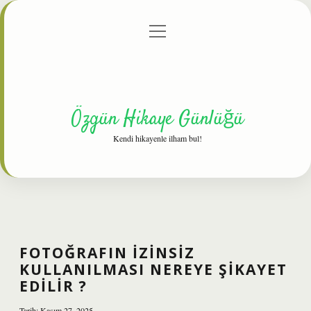
menüyü
Anasayfa
Gizlilik Politikası
Yasal Uyarı
aç
Hakkımızda
Özgün Hikaye Günlüğü
Kendi hikayenle ilham bul!
FOTOĞRAFIN IZINSIZ
KULLANILMASI NEREYE ŞIKAYET
EDILIR ?
Tarih: Kasım 27, 2025