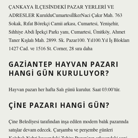
ÇANKAYA İLÇESİNDEKİ PAZAR YERLERİ VE
ADRESLER KurulduCumartesiİlkerNaci Çakır Mah. 763
Sokak, Rıfat Börekçi Camii arkası, Cumartesi, Yenişehir,
Sıhhiye Abdi İpekçi Parkı yanı, Cumartesi, Ümitköy, Ahmet
Taner Kışlalı Mah. 2899. Sk. Pazar100. Yıl100.Yıl İş Blokları
1427 Cad. ve 1516 St. Corner, 28 sıra daha
GAZIANTEP HAYVAN PAZARI
HANGI GÜN KURULUYOR?
Hayvan pazarı her hafta Salı günü kurulur. Saat 03:00’tür.
ÇINE PAZARI HANGI GÜN?
Çine Belediyesi tarafından inşa edilen modern balık pazarında
satışlar devam edecek. Çarşamba ve perşembe günleri
Kalabak Nehri kıyısındaki Zahire Pazarı’nın arkasındaki yeni