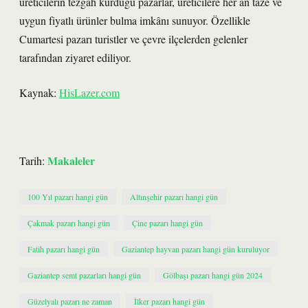
üreticilerin tezgah kurduğu pazarlar, üreticilere her an taze ve
uygun fiyatlı ürünler bulma imkânı sunuyor. Özellikle
Cumartesi pazarı turistler ve çevre ilçelerden gelenler
tarafından ziyaret ediliyor.
Kaynak:
HisLazer.com
Makaleler
Tarih:
100 Yıl pazarı hangi gün
Altınşehir pazarı hangi gün
Çakmak pazarı hangi gün
Çine pazarı hangi gün
Fatih pazarı hangi gün
Gaziantep hayvan pazarı hangi gün kuruluyor
Gaziantep semt pazarları hangi gün
Gölbaşı pazarı hangi gün 2024
Güzelyalı pazarı ne zaman
İlker pazarı hangi gün