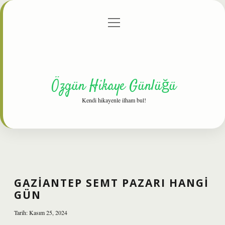
menüyü
Anasayfa
Gizlilik Politikası
Yasal Uyarı
aç
Hakkımızda
Özgün Hikaye Günlüğü
Kendi hikayenle ilham bul!
GAZIANTEP SEMT PAZARI HANGI
GÜN
Tarih: Kasım 25, 2024