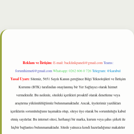
lbet
Reklam ve İletişim:
E-mail:
backlinkpaneli@gmail.com
Teams:
forumhizmeti@gmail.com
Whatsapp: 0262 606 0 726
Telegram: @karabul
Yasal Uyarı:
Sitemiz, 5651 Sayılı Kanun gereğince Bilgi Teknolojileri ve İletişim
Kurumu (BTK) tarafından onaylanmış bir Yer Sağlayıcı olarak hizmet
vermektedir. Bu nedenle, sitedeki içerikleri proaktif olarak denetleme veya
araştırma yükümlülüğümüz bulunmamaktadır. Ancak, üyelerimiz yazdıkları
içeriklerin sorumluluğunu taşımakta olup, siteye üye olarak bu sorumluluğu kabul
etmiş sayılırlar. Bu internet sitesi, herhangi bir marka, kurum veya şahıs şirketi ile
hiçbir bağlantısı bulunmamaktadır. Sitede yalnızca kendi hazırladığımız makaleler