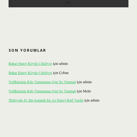
SON YORUMLAR
Bahar Hangi Köyde Çekiliyor
için
admin
Bahar Hangi Köyde Çekiliyor
için
Çoban
Yediklerinin Kilo Yapmaması Için Ne Yapmalı
için
admin
Yediklerinin Kilo Yapmaması Için Ne Yapmalı
için
Melis
Türkiyede 81 Ilin Isminde En Az Hangi Harf Vardır
için
admin