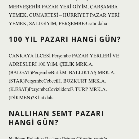
MERVEŞEHİR PAZAR YERİ GİYİM, ÇARŞAMBA
YEMEK, CUMARTESİ – HÜRRİYET PAZAR YERİ
YEMEK, SALI GİYİM, PERŞEMBE3 satır daha
100 YIL PAZARI HANGI GÜN?
ÇANKAYA İLÇESİ Perşembe PAZAR YERLERİ VE
ADRESLERİ 100.YılM. ÇELİK MRK.A.
(BALGAT)PerşembeBirlikM. BALLIKTAŞ MRK.A.
(STAR)PerşembeCebeciH. BOZKURT MRK.A.
(K.ESAT)PerşembeCevizlidereF. TURP MRK.A.
(DİKMEN)28 hat daha
NALLIHAN SEMT PAZARI
HANGI GÜN?
Nallıhan Belediye Başkanı Ertunç Güngör, yaptığı