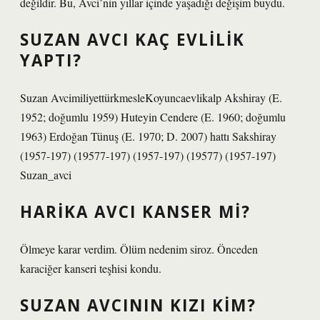
değildir. Bu, Avci’nin yıllar içinde yaşadığı değişim buydu.
SUZAN AVCI KAÇ EVLILIK
YAPTI?
Suzan AvcimiliyettürkmesleKoyuncaevlikalp Akshiray (E.
1952; doğumlu 1959) Huteyin Cendere (E. 1960; doğumlu
1963) Erdoğan Tünuş (E. 1970; D. 2007) hattı Sakshiray
(1957-197) (19577-197) (1957-197) (19577) (1957-197)
Suzan_avci
HARIKA AVCI KANSER MI?
Ölmeye karar verdim. Ölüm nedenim siroz. Önceden
karaciğer kanseri teşhisi kondu.
SUZAN AVCININ KIZI KIM?