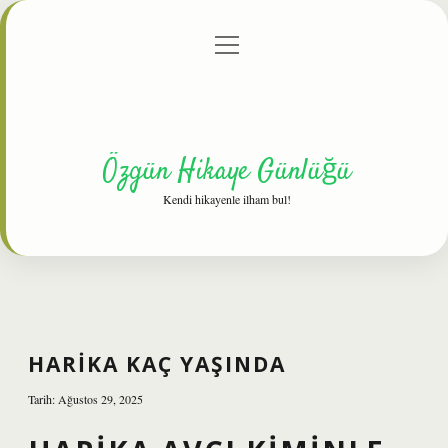
menüyü
Anasayfa
Gizlilik Politikası
Yasal Uyarı
aç
Hakkımızda
Özgün Hikaye Günlüğü
Kendi hikayenle ilham bul!
HARIKA KAÇ YAŞINDA
Tarih: Ağustos 29, 2025