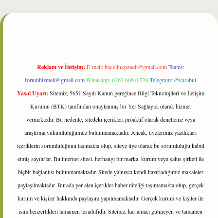
et
Reklam ve İletişim:
E-mail:
backlinkpaneli@gmail.com
Teams:
forumhizmeti@gmail.com
Whatsapp: 0262 606 0 726
Telegram: @karabul
Yasal Uyarı:
Sitemiz, 5651 Sayılı Kanun gereğince Bilgi Teknolojileri ve İletişim
Kurumu (BTK) tarafından onaylanmış bir Yer Sağlayıcı olarak hizmet
vermektedir. Bu nedenle, sitedeki içerikleri proaktif olarak denetleme veya
araştırma yükümlülüğümüz bulunmamaktadır. Ancak, üyelerimiz yazdıkları
içeriklerin sorumluluğunu taşımakta olup, siteye üye olarak bu sorumluluğu kabul
etmiş sayılırlar. Bu internet sitesi, herhangi bir marka, kurum veya şahıs şirketi ile
hiçbir bağlantısı bulunmamaktadır. Sitede yalnızca kendi hazırladığımız makaleler
paylaşılmaktadır. Burada yer alan içerikler haber niteliği taşımamakta olup, gerçek
kurum ve kişiler hakkında paylaşım yapılmamaktadır. Gerçek kurum ve kişiler ile
isim benzerlikleri tamamen tesadüfidir. Sitemiz, kar amacı gütmeyen ve tamamen