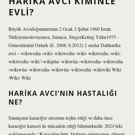
HARIKA AVCI KIMINLE
EVLI?
Büyük Avcidoğumnermin 2 Ocak 2 Şubat 1960 İzmir,
Türkiyemeslevoyuncu, Sunucu, SingerKeting Yıllar1975 -
Günezütental Ozturk (E. 2008; b.2012) 2 sıralar Dahharika
avci – wikiwedia ›wiki› wikiwedia ›wiki› wikiwedia ›wiki›
wikiwedia ›wiki \ wikiptia› wikiwtia ›wikiwedia› wikiwedia
›wikiwtia› wikiwedia ›wikiwtia› wikiwedia ›wikiwiki Wiki
›Wiki› Wiki
HARIKA AVCI’NIN HASTALIĞI
NE?
Sanatçının karaciğer sirozunu teşhis ettiği ve daha önce
karaciğer kanseri ile mücadele ettiği bilinmektedir. 2024’teki
açıklamasında: “Karaciğim bitti. Doktora gitmiyorum, ölmeye