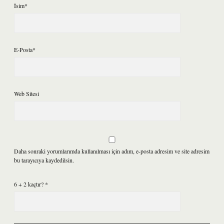
İsim*
E-Posta*
Web Sitesi
Daha sonraki yorumlarımda kullanılması için adım, e-posta adresim ve site adresim
bu tarayıcıya kaydedilsin.
6 + 2 kaçtır?
*