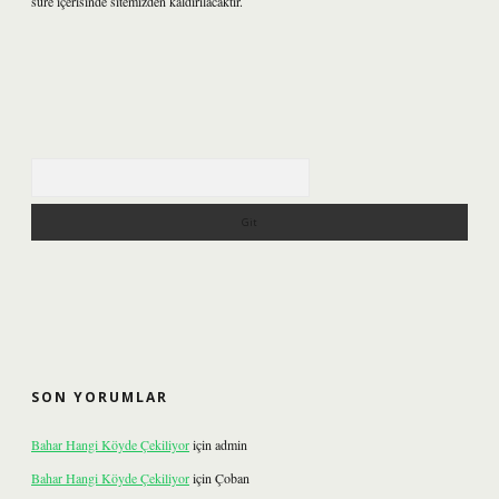
süre içerisinde sitemizden kaldırılacaktır.
Arama
SON YORUMLAR
Bahar Hangi Köyde Çekiliyor
için
admin
Bahar Hangi Köyde Çekiliyor
için
Çoban