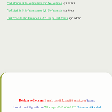
Yediklerinin Kilo Yapmaması Için Ne Yapmalı
için
admin
Yediklerinin Kilo Yapmaması Için Ne Yapmalı
için
Melis
Türkiyede 81 Ilin Isminde En Az Hangi Harf Vardır
için
admin
et
Reklam ve İletişim:
E-mail:
backlinkpaneli@gmail.com
Teams:
forumhizmeti@gmail.com
Whatsapp: 0262 606 0 726
Telegram: @karabul