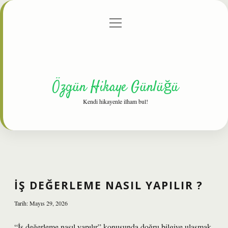
menüyü
Anasayfa
Gizlilik Politikası
Yasal Uyarı
aç
Hakkımızda
Özgün Hikaye Günlüğü
Kendi hikayenle ilham bul!
İŞ DEĞERLEME NASIL YAPILIR ?
Tarih: Mayıs 29, 2026
“İş değerleme nasıl yapılır” konusunda doğru bilgiye ulaşmak