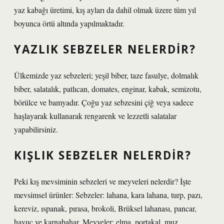
yaz kabağı üretimi, kış ayları da dahil olmak üzere tüm yıl
boyunca örtü altında yapılmaktadır.
YAZLIK SEBZELER NELERDIR?
Ülkemizde yaz sebzeleri; yeşil biber, taze fasulye, dolmalık
biber, salatalık, patlıcan, domates, enginar, kabak, semizotu,
börülce ve bamyadır. Çoğu yaz sebzesini çiğ veya sadece
haşlayarak kullanarak rengarenk ve lezzetli salatalar
yapabilirsiniz.
KIŞLIK SEBZELER NELERDIR?
Peki kış mevsiminin sebzeleri ve meyveleri nelerdir? İşte
mevsimsel ürünler: Sebzeler: lahana, kara lahana, turp, pazı,
kereviz, ıspanak, pırasa, brokoli, Brüksel lahanası, pancar,
havuç ve karnabahar. Meyveler: elma, portakal, muz,