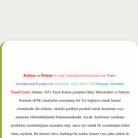
et
Reklam ve İletişim:
E-mail:
backlinkpaneli@gmail.com
Teams:
forumhizmeti@gmail.com
Whatsapp: 0262 606 0 726
Telegram: @karabul
Yasal Uyarı:
Sitemiz, 5651 Sayılı Kanun gereğince Bilgi Teknolojileri ve İletişim
Kurumu (BTK) tarafından onaylanmış bir Yer Sağlayıcı olarak hizmet
vermektedir. Bu nedenle, sitedeki içerikleri proaktif olarak denetleme veya
araştırma yükümlülüğümüz bulunmamaktadır. Ancak, üyelerimiz yazdıkları
içeriklerin sorumluluğunu taşımakta olup, siteye üye olarak bu sorumluluğu kabul
etmiş sayılırlar. Bu internet sitesi, herhangi bir marka, kurum veya şahıs şirketi ile