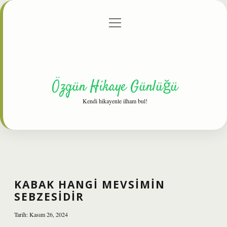
menüyü
Anasayfa
Gizlilik Politikası
Yasal Uyarı
aç
Hakkımızda
Özgün Hikaye Günlüğü
Kendi hikayenle ilham bul!
KABAK HANGI MEVSIMIN
SEBZESIDIR
Tarih: Kasım 26, 2024