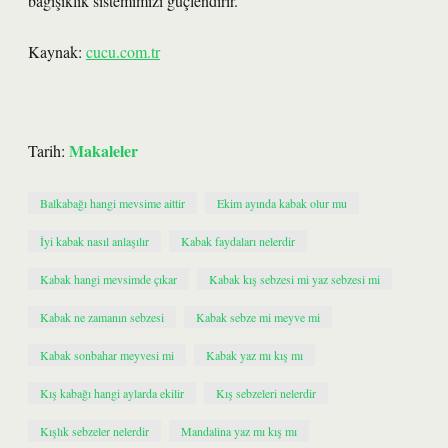
bağışıklık sistemimizi güçlendirir.
Kaynak:
cucu.com.tr
Makaleler
Tarih:
Balkabağı hangi mevsime aittir
Ekim ayında kabak olur mu
İyi kabak nasıl anlaşılır
Kabak faydaları nelerdir
Kabak hangi mevsimde çıkar
Kabak kış sebzesi mi yaz sebzesi mi
Kabak ne zamanın sebzesi
Kabak sebze mi meyve mi
Kabak sonbahar meyvesi mi
Kabak yaz mı kış mı
Kış kabağı hangi aylarda ekilir
Kış sebzeleri nelerdir
Kışlık sebzeler nelerdir
Mandalina yaz mı kış mı