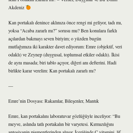
Akdeniz
Kan portakalı denince aklınıza önce rengi mi geliyor, tadı mı,
yoksa “Acaba zararlı mı?” sorusu mu? Ben konulara farklı
açılardan bakmayı seven biriyim; o yüzden bugün
mutfağımıza iki karakter davet ediyorum: Emre (objektif, veri
odaklı) ve Zeynep (duygusal, toplumsal etkiler odaklı). İkisi
de aynı masada; biri tablo açıyor, diğeri anı defterini. Hadi
birlikte karar verelim: Kan portakalı zararlı mı?
—
Emre’nin Dosyası: Rakamlar, Bileşenler, Mantık
Emre, kan portakalını laboratuvar gözlüğüyle inceliyor: “Bu
meyve, aslında tatlı portakalın bir varyetesi. Kırmızılığını
antosiyanin pigmentlerinden alıyor. İçeriğinde C vitamini, lif,