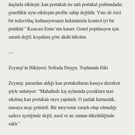
ilaçlarla etkileşir; kan portakalı ise tatlı portakal grubundadır,
genellikle aynı etkileşim profile sahip değildir. Yine de özel
bir tedavi/ilaç kullanıyorsanız hekiminizle kontrol iyi bir
pratiktir.” Kısacası Emre’nin kararı: Genel popülasyon için
zararlı değil; koşullara göre akıllı tüketim.
—
Zeynep’in Hikâyesi: Sofrada Duygu, Toplumda Etki
Zeynep, pazardan aldığı kan portakallarını kasaya dizerken
şöyle anlatıyor: “Mahallede kış aylarında çocuklara taze
sıkılmış kan portakalı suyu yapılırdı. O parlak kırmızılık,
masaya neşe getirirdi. Bir meyvenin zararlı olup olmadığı
sadece içeriğinde değil, nasıl ve ne zaman tüketildiğinde
saklı.”