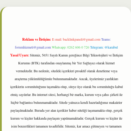
t
Reklam ve İletişim:
E-mail:
backlinkpaneli@gmail.com
Teams:
forumhizmeti@gmail.com
Whatsapp: 0262 606 0 726
Telegram: @karabul
Yasal Uyarı:
Sitemiz, 5651 Sayılı Kanun gereğince Bilgi Teknolojileri ve İletişim
Kurumu (BTK) tarafından onaylanmış bir Yer Sağlayıcı olarak hizmet
vermektedir. Bu nedenle, sitedeki içerikleri proaktif olarak denetleme veya
araştırma yükümlülüğümüz bulunmamaktadır. Ancak, üyelerimiz yazdıkları
içeriklerin sorumluluğunu taşımakta olup, siteye üye olarak bu sorumluluğu kabul
etmiş sayılırlar. Bu internet sitesi, herhangi bir marka, kurum veya şahıs şirketi ile
hiçbir bağlantısı bulunmamaktadır. Sitede yalnızca kendi hazırladığımız makaleler
paylaşılmaktadır. Burada yer alan içerikler haber niteliği taşımamakta olup, gerçek
kurum ve kişiler hakkında paylaşım yapılmamaktadır. Gerçek kurum ve kişiler ile
isim benzerlikleri tamamen tesadüfidir. Sitemiz, kar amacı gütmeyen ve tamamen