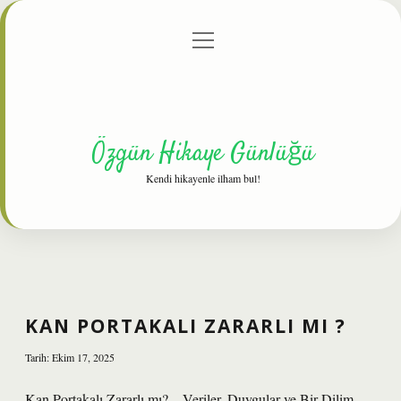
menüyü
Anasayfa
Gizlilik Politikası
Yasal Uyarı
aç
Hakkımızda
Özgün Hikaye Günlüğü
Kendi hikayenle ilham bul!
KAN PORTAKALI ZARARLI MI ?
Tarih: Ekim 17, 2025
Kan Portakalı Zararlı mı? – Veriler, Duygular ve Bir Dilim