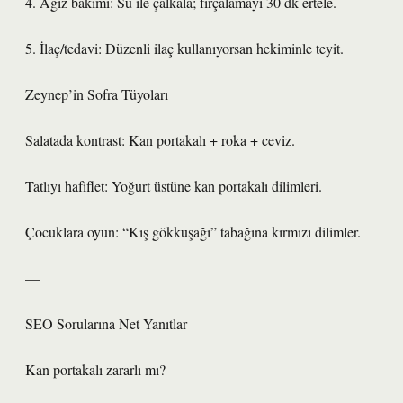
4. Ağız bakımı: Su ile çalkala; fırçalamayı 30 dk ertele.
5. İlaç/tedavi: Düzenli ilaç kullanıyorsan hekiminle teyit.
Zeynep’in Sofra Tüyoları
Salatada kontrast: Kan portakalı + roka + ceviz.
Tatlıyı hafiflet: Yoğurt üstüne kan portakalı dilimleri.
Çocuklara oyun: “Kış gökkuşağı” tabağına kırmızı dilimler.
—
SEO Sorularına Net Yanıtlar
Kan portakalı zararlı mı?