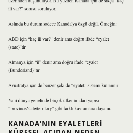
üzerinden düşünülüyor. Bu yüzden Kanada için de sıkça “kaç
ili var?” sorusu soruluyor.
Aslında bu durum sadece Kanada’ya özgü değil. Örneğin:
ABD için “kaç ili var?” denir ama doğru ifade “eyalet
(state)”tir
Almanya için “il” denir ama doğru ifade “eyalet
(Bundesland)”tır
Avustralya için de benzer şekilde “eyalet” sistemi kullanılır
Yani dünya genelinde birçok ülkenin idari yapısı
“province/state/territory” gibi farklı kavramlara dayanır.
KANADA’NIN EYALETLERI
KÜRESEL AÇIDAN NEDEN