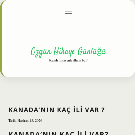
menüyü
Anasayfa
Gizlilik Politikası
Yasal Uyarı
aç
Hakkımızda
Özgün Hikaye Günlüğü
Kendi hikayenle ilham bul!
KANADA’NIN KAÇ ILI VAR ?
Tarih: Haziran 13, 2026
KANADA’NIN KAÇ ILI VAR?