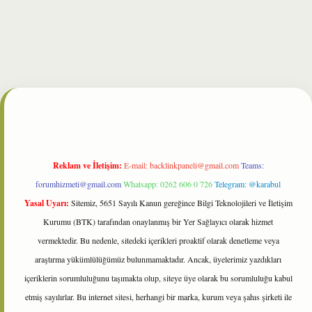
lbet
Reklam ve İletişim:
E-mail:
backlinkpaneli@gmail.com
Teams:
forumhizmeti@gmail.com
Whatsapp: 0262 606 0 726
Telegram: @karabul
Yasal Uyarı:
Sitemiz, 5651 Sayılı Kanun gereğince Bilgi Teknolojileri ve İletişim
Kurumu (BTK) tarafından onaylanmış bir Yer Sağlayıcı olarak hizmet
vermektedir. Bu nedenle, sitedeki içerikleri proaktif olarak denetleme veya
araştırma yükümlülüğümüz bulunmamaktadır. Ancak, üyelerimiz yazdıkları
içeriklerin sorumluluğunu taşımakta olup, siteye üye olarak bu sorumluluğu kabul
etmiş sayılırlar. Bu internet sitesi, herhangi bir marka, kurum veya şahıs şirketi ile