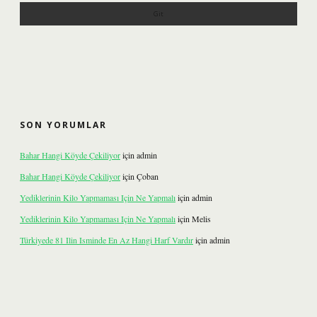
SON YORUMLAR
Bahar Hangi Köyde Çekiliyor
için
admin
Bahar Hangi Köyde Çekiliyor
için
Çoban
Yediklerinin Kilo Yapmaması Için Ne Yapmalı
için
admin
Yediklerinin Kilo Yapmaması Için Ne Yapmalı
için
Melis
Türkiyede 81 Ilin Isminde En Az Hangi Harf Vardır
için
admin