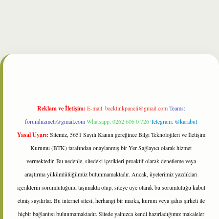
lbet
Reklam ve İletişim:
E-mail:
backlinkpaneli@gmail.com
Teams:
forumhizmeti@gmail.com
Whatsapp: 0262 606 0 726
Telegram: @karabul
Yasal Uyarı:
Sitemiz, 5651 Sayılı Kanun gereğince Bilgi Teknolojileri ve İletişim
Kurumu (BTK) tarafından onaylanmış bir Yer Sağlayıcı olarak hizmet
vermektedir. Bu nedenle, sitedeki içerikleri proaktif olarak denetleme veya
araştırma yükümlülüğümüz bulunmamaktadır. Ancak, üyelerimiz yazdıkları
içeriklerin sorumluluğunu taşımakta olup, siteye üye olarak bu sorumluluğu kabul
etmiş sayılırlar. Bu internet sitesi, herhangi bir marka, kurum veya şahıs şirketi ile
hiçbir bağlantısı bulunmamaktadır. Sitede yalnızca kendi hazırladığımız makaleler