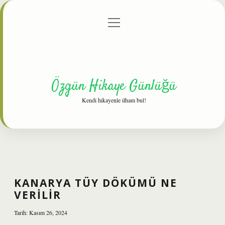
menüyü
Anasayfa
Gizlilik Politikası
Yasal Uyarı
aç
Hakkımızda
Özgün Hikaye Günlüğü
Kendi hikayenle ilham bul!
KANARYA TÜY DÖKÜMÜ NE
VERILIR
Tarih: Kasım 26, 2024