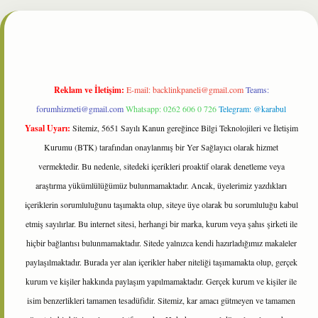
lbet
Reklam ve İletişim:
E-mail:
backlinkpaneli@gmail.com
Teams:
forumhizmeti@gmail.com
Whatsapp: 0262 606 0 726
Telegram: @karabul
Yasal Uyarı:
Sitemiz, 5651 Sayılı Kanun gereğince Bilgi Teknolojileri ve İletişim
Kurumu (BTK) tarafından onaylanmış bir Yer Sağlayıcı olarak hizmet
vermektedir. Bu nedenle, sitedeki içerikleri proaktif olarak denetleme veya
araştırma yükümlülüğümüz bulunmamaktadır. Ancak, üyelerimiz yazdıkları
içeriklerin sorumluluğunu taşımakta olup, siteye üye olarak bu sorumluluğu kabul
etmiş sayılırlar. Bu internet sitesi, herhangi bir marka, kurum veya şahıs şirketi ile
hiçbir bağlantısı bulunmamaktadır. Sitede yalnızca kendi hazırladığımız makaleler
paylaşılmaktadır. Burada yer alan içerikler haber niteliği taşımamakta olup, gerçek
kurum ve kişiler hakkında paylaşım yapılmamaktadır. Gerçek kurum ve kişiler ile
isim benzerlikleri tamamen tesadüfidir. Sitemiz, kar amacı gütmeyen ve tamamen