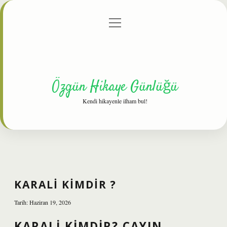
menüyü
Anasayfa
Gizlilik Politikası
Yasal Uyarı
aç
Hakkımızda
Özgün Hikaye Günlüğü
Kendi hikayenle ilham bul!
KARALI KIMDIR ?
Tarih: Haziran 19, 2026
KARALI KIMDIR? ÇAYIN