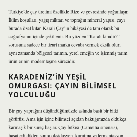
Türkiye’de çay üretimi özellikle Rize ve çevresinde yoğunlaşır.
İklim koşulları, yağış miktarı ve toprağın mineral yapısı, çayı
burada özel kılar. Karali Çay’ın hikâyesi de tam olarak bu
coğrafyanın içinde şekillenir. Bu yüzden “Karali kimdir?”
sorusuna sadece bir ticari marka cevabı vermek eksik olur;
aynı zamanda bölgesel tarımın, yerel emeğin ve işlenmiş tarım
ürünlerinin modernleşme sürecidir.
KARADENIZ’IN YEŞIL
OMURGASI: ÇAYIN BILIMSEL
YOLCULUĞU
Bir çay yaprağını düşündüğümüzde aslında basit bir bitki
görürüz. Ama işin içine bilimsel açıdan baktığımızda oldukça
karmaşık bir süreç başlar. Çay bitkisi (Camellia sinensis),
hasat edildikten sonra oksidasyon, kurutma ve fermantasyon