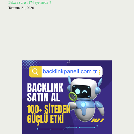
Bakara suresi 174 ayet nedir ?
Temmuz 21, 2026