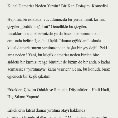
Kılcal Damarlar Neden Yırtılır? Bir Kan Dolaşımı Komedisi
Hepimiz bir noktada, vücudumuzda bir yerde minik kırmızı
çizgiler gördük, değil mi? Genellikle bu çizgiler,
bacaklarımızda, ellerimizde ya da bazen de burnumuzun
etrafında belirir. İşte, bu küçük “damar çığlıkları” aslında
kılcal damarlarınızın yırtılmasından başka bir şey değil. Peki
ama neden? Yani, bu küçük damarlar neden birden bire
şiddetli bir kırmızı renge bürünür de bizim de bir anda o kadar
acımasızca “yırtılmaya” karar verirler? Gelin, bu konuda biraz
eğlenceli bir keşfe çıkalım!
Erkekler: Çözüm Odaklı ve Stratejik Düşünürler – Hadi Hadi,
Hiç Sıkıntı Yapma!
Erkeklerin kılcal damar yırtılma olayı hakkında
düşündüklerinde akıllarına ne gelir? Muhtemelen, hemen bir