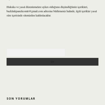
Hukuka ve yasal düzenlemelere aykırı olduğunu düşündüğünüz içerikleri,
backlinkpanelicomtr@gmail.com
adresine bildirmeniz halinde, ilgili içerikler yasal
süre içerisinde sitemizden kaldırılacaktır.
Arama
SON YORUMLAR