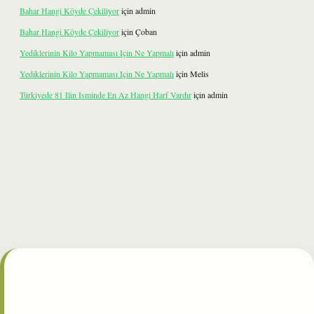
Bahar Hangi Köyde Çekiliyor
için
admin
Bahar Hangi Köyde Çekiliyor
için
Çoban
Yediklerinin Kilo Yapmaması Için Ne Yapmalı
için
admin
Yediklerinin Kilo Yapmaması Için Ne Yapmalı
için
Melis
Türkiyede 81 Ilin Isminde En Az Hangi Harf Vardır
için
admin
t