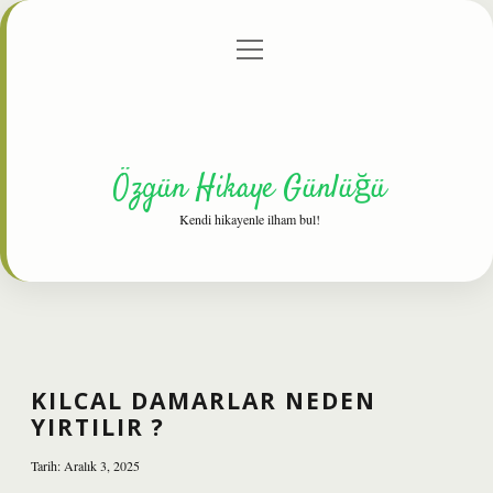
menüyü
Anasayfa
Gizlilik Politikası
Yasal Uyarı
aç
Hakkımızda
Özgün Hikaye Günlüğü
Kendi hikayenle ilham bul!
KILCAL DAMARLAR NEDEN
YIRTILIR ?
Tarih: Aralık 3, 2025