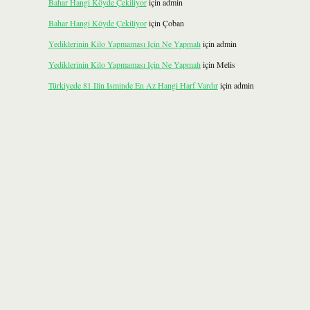
Bahar Hangi Köyde Çekiliyor
için
admin
Bahar Hangi Köyde Çekiliyor
için
Çoban
Yediklerinin Kilo Yapmaması Için Ne Yapmalı
için
admin
Yediklerinin Kilo Yapmaması Için Ne Yapmalı
için
Melis
Türkiyede 81 Ilin Isminde En Az Hangi Harf Vardır
için
admin