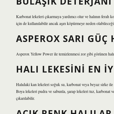
BULAŞIK DETERJANI 
Karbonat lekeleri çıkarmaya yardımcı olur ve halının ferah ko
için de kullanılabilir ancak aşırı köpürmeye neden olabileceğ
ASPEROX SARI GÜÇ H
Asperox Yellow Power ile temizlenmesi zor gibi görünen halılar
HALI LEKESINI EN IY
Halıdaki kan lekeleri soğuk su, karbonat veya beyaz sirke ile çı
Boya lekeleri pudra ve sabunla, şarap lekeleri tuz, karbonat v
çıkarılabilir.
AÇIK RENK HALILAR