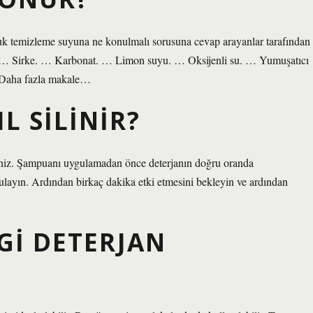
tuk temizleme suyuna ne konulmalı sorusuna cevap arayanlar tarafından
ir. … Sirke. … Karbonat. … Limon suyu. … Oksijenli su. … Yumuşatıcı
mıDaha fazla makale…
L SILINIR?
rsiniz. Şampuanı uygulamadan önce deterjanın doğru oranda
gulayın. Ardından birkaç dakika etki etmesini bekleyin ve ardından
GI DETERJAN