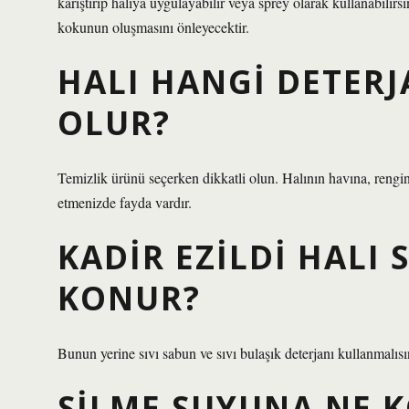
karıştırıp halıya uygulayabilir veya sprey olarak kullanabili
kokunun oluşmasını önleyecektir.
HALI HANGI DETERJ
OLUR?
Temizlik ürünü seçerken dikkatli olun. Halının havına, reng
etmenizde fayda vardır.
KADIR EZILDI HALI
KONUR?
Bunun yerine sıvı sabun ve sıvı bulaşık deterjanı kullanmalı
SILME SUYUNA NE 