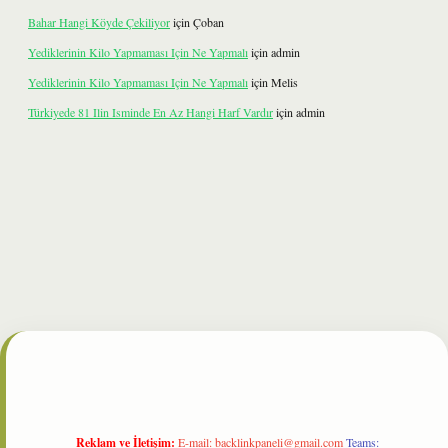
Bahar Hangi Köyde Çekiliyor
için
Çoban
Yediklerinin Kilo Yapmaması Için Ne Yapmalı
için
admin
Yediklerinin Kilo Yapmaması Için Ne Yapmalı
için
Melis
Türkiyede 81 Ilin Isminde En Az Hangi Harf Vardır
için
admin
ilbet
Reklam ve İletişim:
E-mail:
backlinkpaneli@gmail.com
Teams: