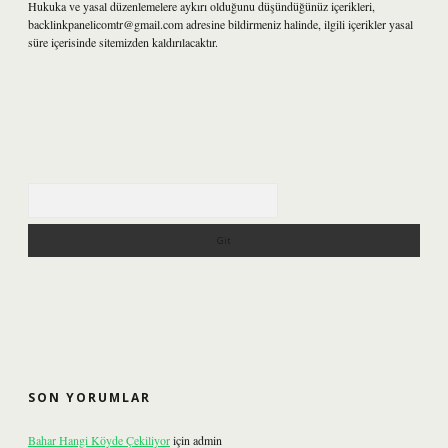
Hukuka ve yasal düzenlemelere aykırı olduğunu düşündüğünüz içerikleri,
backlinkpanelicomtr@gmail.com
adresine bildirmeniz halinde, ilgili içerikler yasal
süre içerisinde sitemizden kaldırılacaktır.
Arama
SON YORUMLAR
Bahar Hangi Köyde Çekiliyor
için
admin