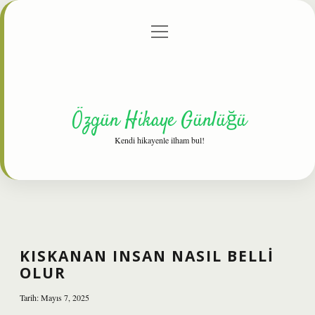
menüyü
Anasayfa
Gizlilik Politikası
Yasal Uyarı
aç
Hakkımızda
Özgün Hikaye Günlüğü
Kendi hikayenle ilham bul!
KISKANAN INSAN NASIL BELLI
OLUR
Tarih: Mayıs 7, 2025