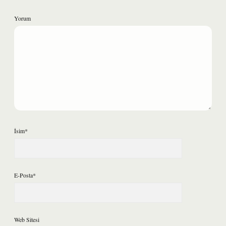
Yorum
İsim*
E-Posta*
Web Sitesi