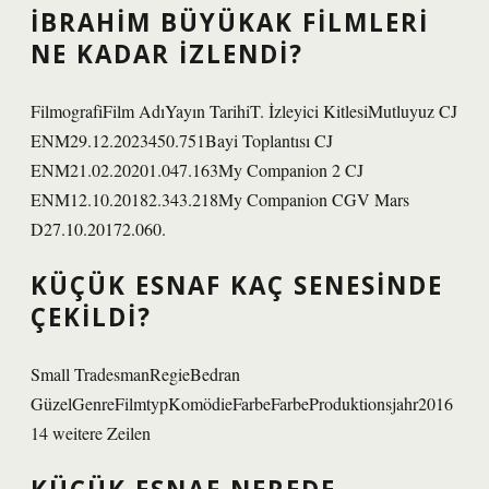
İBRAHIM BÜYÜKAK FILMLERI
NE KADAR IZLENDI?
FilmografiFilm AdıYayın TarihiT. İzleyici KitlesiMutluyuz CJ
ENM29.12.2023450.751Bayi Toplantısı CJ
ENM21.02.20201.047.163My Companion 2 CJ
ENM12.10.20182.343.218My Companion CGV Mars
D27.10.20172.060.
KÜÇÜK ESNAF KAÇ SENESINDE
ÇEKILDI?
Small TradesmanRegieBedran
GüzelGenreFilmtypKomödieFarbeFarbeProduktionsjahr2016
14 weitere Zeilen