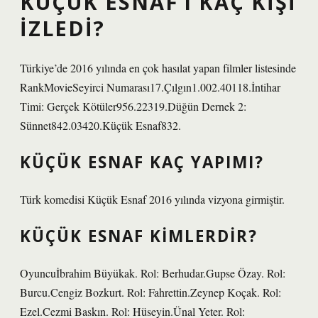
KÜÇÜK ESNAF’I KAÇ KIŞI
IZLEDI?
Türkiye’de 2016 yılında en çok hasılat yapan filmler listesinde
RankMovieSeyirci Numarası17.Çılgın1.002.40118.İntihar
Timi: Gerçek Kötüler956.22319.Düğün Dernek 2:
Sünnet842.03420.Küçük Esnaf832.
KÜÇÜK ESNAF KAÇ YAPIMI?
Türk komedisi Küçük Esnaf 2016 yılında vizyona girmiştir.
KÜÇÜK ESNAF KIMLERDIR?
Oyuncuİbrahim Büyükak. Rol: Berhudar.Gupse Özay. Rol:
Burcu.Cengiz Bozkurt. Rol: Fahrettin.Zeynep Koçak. Rol:
Ezel.Cezmi Baskın. Rol: Hüseyin.Ünal Yeter. Rol: