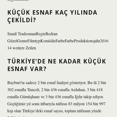
KÜÇÜK ESNAF KAÇ YILINDA
ÇEKILDI?
Small TradesmanRegieBedran
GüzelGenreFilmtypKomödieFarbeFarbeProduktionsjahr2016
14 weitere Zeilen
TÜRKIYE’DE NE KADAR KÜÇÜK
ESNAF VAR?
Bayburt’ta sadece 2 bin esnaf faaliyet gösteriyor. Bu ili 2 bin
302 esnafla Tunceli, 2 bin 436 esnafla Ardahan, 3 bin 418
esnafla Gümüşhane ve 3 bin 436 esnafla Iğdır takip ediyor.
Geçtiğimiz yıl sonu itibarıyla nüfusu 83 milyon 154 bin 997
kişi olan Türkiye’deki esnaf sayısı, toplam nüfusun yüzde