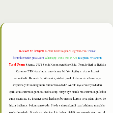
t
Reklam ve İletişim:
E-mail:
backlinkpaneli@gmail.com
Teams:
forumhizmeti@gmail.com
Whatsapp: 0262 606 0 726
Telegram: @karabul
Yasal Uyarı:
Sitemiz, 5651 Sayılı Kanun gereğince Bilgi Teknolojileri ve İletişim
Kurumu (BTK) tarafından onaylanmış bir Yer Sağlayıcı olarak hizmet
vermektedir. Bu nedenle, sitedeki içerikleri proaktif olarak denetleme veya
araştırma yükümlülüğümüz bulunmamaktadır. Ancak, üyelerimiz yazdıkları
içeriklerin sorumluluğunu taşımakta olup, siteye üye olarak bu sorumluluğu kabul
etmiş sayılırlar. Bu internet sitesi, herhangi bir marka, kurum veya şahıs şirketi ile
hiçbir bağlantısı bulunmamaktadır. Sitede yalnızca kendi hazırladığımız makaleler
paylaşılmaktadır. Burada yer alan içerikler haber niteliği taşımamakta olup, gerçek