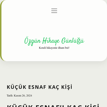
menüyü
Anasayfa
Gizlilik Politikası
Yasal Uyarı
aç
Hakkımızda
Özgün Hikaye Günlüğü
Kendi hikayenle ilham bul!
KÜÇÜK ESNAF KAÇ KIŞI
Tarih: Kasım 26, 2024