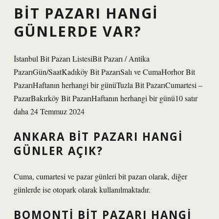
BIT PAZARI HANGI
GÜNLERDE VAR?
İstanbul Bit Pazarı ListesiBit Pazarı / Antika
PazarıGün/SaatKadıköy Bit PazarıSalı ve CumaHorhor Bit
PazarıHaftanın herhangi bir günüTuzla Bit PazarıCumartesi –
PazarBakırköy Bit PazarıHaftanın herhangi bir günü10 satır
daha 24 Temmuz 2024
ANKARA BIT PAZARI HANGI
GÜNLER AÇIK?
Cuma, cumartesi ve pazar günleri bit pazarı olarak, diğer
günlerde ise otopark olarak kullanılmaktadır.
BOMONTI BIT PAZARI HANGI