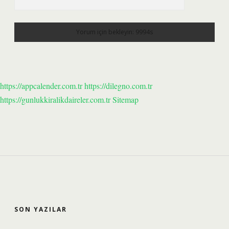
https://appcalender.com.tr
https://dilegno.com.tr
https://gunlukkiralikdaireler.com.tr
Sitemap
SIDEBAR
SON YAZILAR