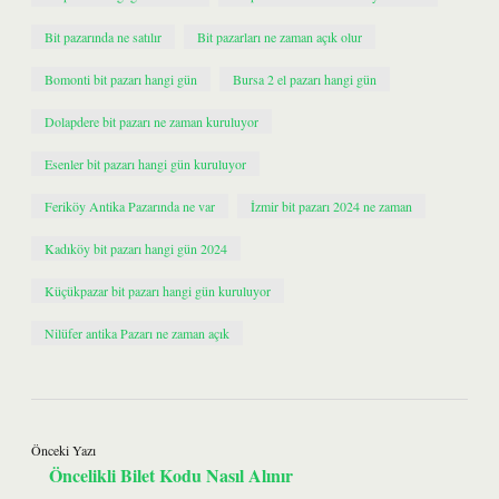
Bit pazarında ne satılır
Bit pazarları ne zaman açık olur
Bomonti bit pazarı hangi gün
Bursa 2 el pazarı hangi gün
Dolapdere bit pazarı ne zaman kuruluyor
Esenler bit pazarı hangi gün kuruluyor
Feriköy Antika Pazarında ne var
İzmir bit pazarı 2024 ne zaman
Kadıköy bit pazarı hangi gün 2024
Küçükpazar bit pazarı hangi gün kuruluyor
Nilüfer antika Pazarı ne zaman açık
Önceki Yazı
Öncelikli Bilet Kodu Nasıl Alınır