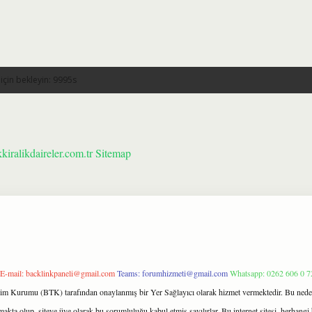
kkiralikdaireler.com.tr
Sitemap
E-mail:
backlinkpaneli@gmail.com
Teams:
forumhizmeti@gmail.com
Whatsapp: 0262 606 0 7
işim Kurumu (BTK) tarafından onaylanmış bir Yer Sağlayıcı olarak hizmet vermektedir. Bu neden
kta olup, siteye üye olarak bu sorumluluğu kabul etmiş sayılırlar. Bu internet sitesi, herhangi 