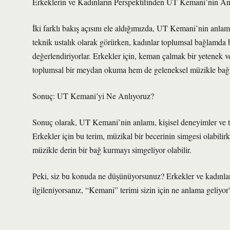
Erkeklerin ve Kadınların Perspektifinden UT Kemani’nin A
İki farklı bakış açısını ele aldığımızda, UT Kemani’nin anlam
teknik ustalık olarak görürken, kadınlar toplumsal bağlamda b
değerlendiriyorlar. Erkekler için, keman çalmak bir yetenek v
toplumsal bir meydan okuma hem de geleneksel müzikle bağ k
Sonuç: UT Kemani’yi Ne Anlıyoruz?
Sonuç olarak, UT Kemani’nin anlamı, kişisel deneyimler ve to
Erkekler için bu terim, müzikal bir becerinin simgesi olabilir
müzikle derin bir bağ kurmayı simgeliyor olabilir.
Peki, siz bu konuda ne düşünüyorsunuz? Erkekler ve kadınlar a
ilgileniyorsanız, “Kemani” terimi sizin için ne anlama geliyor