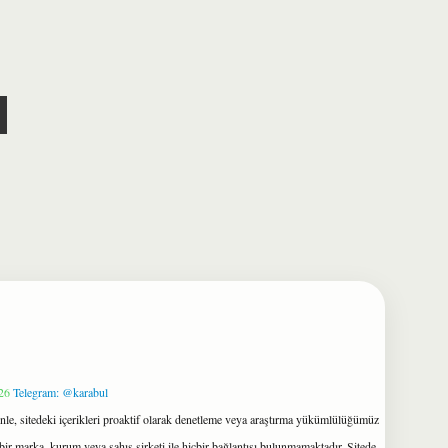
26
Telegram: @karabul
le, sitedeki içerikleri proaktif olarak denetleme veya araştırma yükümlülüğümüz
bir marka, kurum veya şahıs şirketi ile hiçbir bağlantısı bulunmamaktadır. Sitede