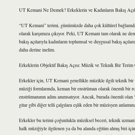
UT Kemani Ne Demek? Erkeklerin ve Kadınların Bakış Açıla
“UT Kemani” terimi, günümüzde daha çok kültürel bağlamda 
olarak karşımıza çıkıyor. Peki, UT Kemani tam olarak ne demek
bakış açılarıyla kadınların toplumsal ve duygusal bakış açılar
daha derine inelim.
Erkeklerin Objektif Bakış Açısı: Müzik ve Teknik Bir Teri
Erkekler için, UT Kemani genellikle müzikle ilgili teknik bir 
müziği formlarında, keman bir enstrüman olarak önemli bir rol
enstrümanının adını anımsatıyor. Ancak, burada önemli olan
gitar gibi diğer telli çalgılara eşlik eden bir müzisyen anlamına
Erkekler bu terimi çoğunlukla müziksel beceri, teknik uzmanl
halk müziğiyle ilgilenen ya da bu alanda eğitim almış biri i