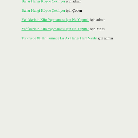
Bahar Hangi Köyde Çekiliyor
için
admin
Bahar Hangi Köyde Çekiliyor
için
Çoban
Yediklerinin Kilo Yapmaması Için Ne Yapmalı
için
admin
Yediklerinin Kilo Yapmaması Için Ne Yapmalı
için
Melis
Türkiyede 81 Ilin Isminde En Az Hangi Harf Vardır
için
admin