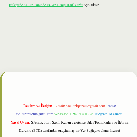
Türkiyede 81 Ilin Isminde En Az Hangi Harf Vardır
için
admin
t
Reklam ve İletişim:
E-mail:
backlinkpaneli@gmail.com
Teams:
forumhizmeti@gmail.com
Whatsapp: 0262 606 0 726
Telegram: @karabul
Yasal Uyarı:
Sitemiz, 5651 Sayılı Kanun gereğince Bilgi Teknolojileri ve İletişim
Kurumu (BTK) tarafından onaylanmış bir Yer Sağlayıcı olarak hizmet