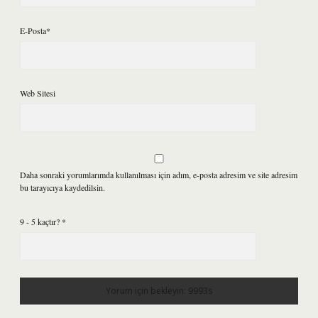
E-Posta*
Web Sitesi
Daha sonraki yorumlarımda kullanılması için adım, e-posta adresim ve site adresim
bu tarayıcıya kaydedilsin.
9 - 5 kaçtır?
*