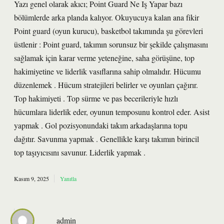
Yazı genel olarak akıcı; Point Guard Ne Iş Yapar bazı
bölümlerde arka planda kalıyor. Okuyucuya kalan ana fikir
Point guard (oyun kurucu), basketbol takımında şu görevleri
üstlenir : Point guard, takımın sorunsuz bir şekilde çalışmasını
sağlamak için karar verme yeteneğine, saha görüşüne, top
hakimiyetine ve liderlik vasıflarına sahip olmalıdır. Hücumu
düzenlemek . Hücum stratejileri belirler ve oyunları çağırır.
Top hakimiyeti . Top sürme ve pas becerileriyle hızlı
hücumlara liderlik eder, oyunun temposunu kontrol eder. Asist
yapmak . Gol pozisyonundaki takım arkadaşlarına topu
dağıtır. Savunma yapmak . Genellikle karşı takımın birincil
top taşıyıcısını savunur. Liderlik yapmak .
Kasım 9, 2025
Yanıtla
admin