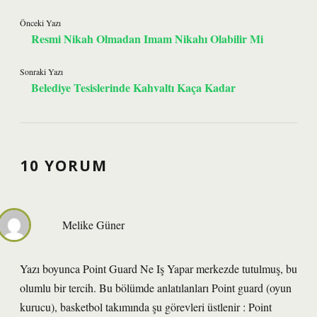
Önceki Yazı
Resmi Nikah Olmadan Imam Nikahı Olabilir Mi
Sonraki Yazı
Belediye Tesislerinde Kahvaltı Kaça Kadar
10 YORUM
Melike Güner
Yazı boyunca Point Guard Ne Iş Yapar merkezde tutulmuş, bu
olumlu bir tercih. Bu bölümde anlatılanları Point guard (oyun
kurucu), basketbol takımında şu görevleri üstlenir : Point