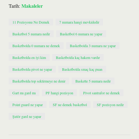
Makaleler
Tarih:
11 Pozisyonu Ne Demek
7 numara hangi mevkidedir
Basketbol 5 numara nedir
Basketbol 6 numara ne yapar
Basketbolda 0 numara ne demek
Basketbolda 3 numara ne yapar
Basketbolda en iyi kim
Basketbolda kaç hakem vardır
Basketbolda pivot ne yapar
Basketbolda smaç kaç puan
Basketbolda top sektirmeye ne denir
Baskette 5 numara nedir
Gart mı gard mı
PF hangi pozisyon
Pivot santrafor ne demek
Point guard ne yapar
SF ne demek basketbol
SF pozisyon nedir
Şutör gard ne yapar