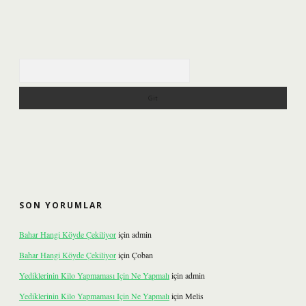
Arama
SON YORUMLAR
Bahar Hangi Köyde Çekiliyor
için
admin
Bahar Hangi Köyde Çekiliyor
için
Çoban
Yediklerinin Kilo Yapmaması Için Ne Yapmalı
için
admin
Yediklerinin Kilo Yapmaması Için Ne Yapmalı
için
Melis