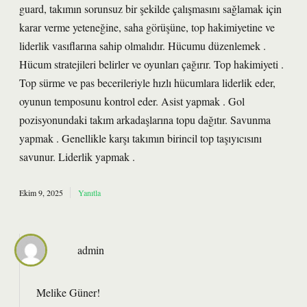
guard, takımın sorunsuz bir şekilde çalışmasını sağlamak için
karar verme yeteneğine, saha görüşüne, top hakimiyetine ve
liderlik vasıflarına sahip olmalıdır. Hücumu düzenlemek .
Hücum stratejileri belirler ve oyunları çağırır. Top hakimiyeti .
Top sürme ve pas becerileriyle hızlı hücumlara liderlik eder,
oyunun temposunu kontrol eder. Asist yapmak . Gol
pozisyonundaki takım arkadaşlarına topu dağıtır. Savunma
yapmak . Genellikle karşı takımın birincil top taşıyıcısını
savunur. Liderlik yapmak .
Ekim 9, 2025
Yanıtla
admin
Melike Güner!