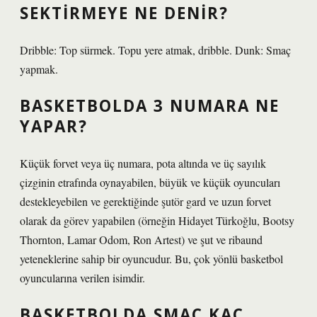
SEKTIRMEYE NE DENIR?
Dribble: Top sürmek. Topu yere atmak, dribble. Dunk: Smaç
yapmak.
BASKETBOLDA 3 NUMARA NE
YAPAR?
Küçük forvet veya üç numara, pota altında ve üç sayılık
çizginin etrafında oynayabilen, büyük ve küçük oyuncuları
destekleyebilen ve gerektiğinde şutör gard ve uzun forvet
olarak da görev yapabilen (örneğin Hidayet Türkoğlu, Bootsy
Thornton, Lamar Odom, Ron Artest) ve şut ve ribaund
yeteneklerine sahip bir oyuncudur. Bu, çok yönlü basketbol
oyuncularına verilen isimdir.
BASKETBOLDA SMAÇ KAÇ