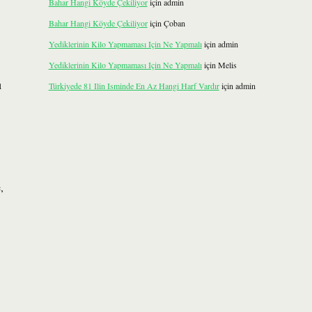
Bahar Hangi Köyde Çekiliyor
için
admin
Bahar Hangi Köyde Çekiliyor
için
Çoban
Yediklerinin Kilo Yapmaması Için Ne Yapmalı
için
admin
Yediklerinin Kilo Yapmaması Için Ne Yapmalı
için
Melis
ı
Türkiyede 81 Ilin Isminde En Az Hangi Harf Vardır
için
admin
,