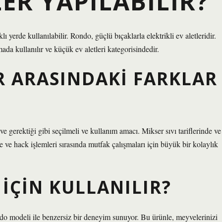
ER YAPILABILIR?
 yerde kullanılabilir. Rondo, güçlü bıçaklarla elektrikli ev aletleridir.
a kullanılır ve küçük ev aletleri kategorisindedir.
R ARASINDAKI FARKLAR
 ve gerektiği gibi seçilmeli ve kullanım amacı. Mikser sıvı tariflerinde ve
me ve hack işlemleri sırasında mutfak çalışmaları için büyük bir kolaylık
IÇIN KULLANILIR?
 modeli ile benzersiz bir deneyim sunuyor. Bu ürünle, meyvelerinizi