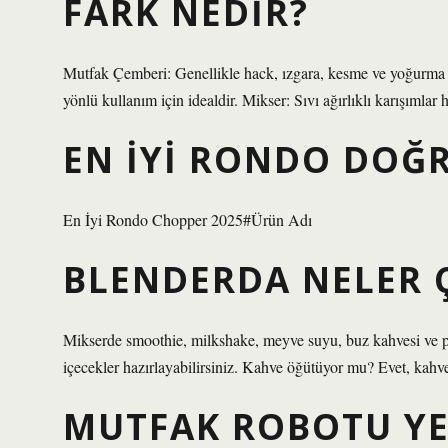
FARK NEDIR?
Mutfak Çemberi: Genellikle hack, ızgara, kesme ve yoğurma gibi
yönlü kullanım için idealdir. Mikser: Sıvı ağırlıklı karışımlar h
EN IYI RONDO DOĞR
En İyi Rondo Chopper 2025#Ürün Adı
BLENDERDA NELER Ç
Mikserde smoothie, milkshake, meyve suyu, buz kahvesi ve prote
içecekler hazırlayabilirsiniz. Kahve öğütüyor mu? Evet, ka
MUTFAK ROBOTU YE