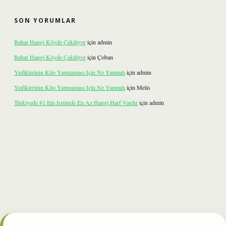
SON YORUMLAR
Bahar Hangi Köyde Çekiliyor
için
admin
Bahar Hangi Köyde Çekiliyor
için
Çoban
Yediklerinin Kilo Yapmaması Için Ne Yapmalı
için
admin
Yediklerinin Kilo Yapmaması Için Ne Yapmalı
için
Melis
Türkiyede 81 Ilin Isminde En Az Hangi Harf Vardır
için
admin
et