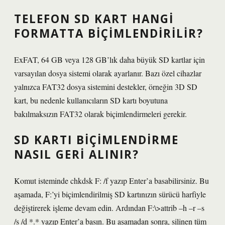
TELEFON SD KART HANGI
FORMATTA BIÇIMLENDIRILIR?
ExFAT, 64 GB veya 128 GB’lık daha büyük SD kartlar için
varsayılan dosya sistemi olarak ayarlanır. Bazı özel cihazlar
yalnızca FAT32 dosya sistemini destekler, örneğin 3D SD
kart, bu nedenle kullanıcıların SD kartı boyutuna
bakılmaksızın FAT32 olarak biçimlendirmeleri gerekir.
SD KARTI BIÇIMLENDIRME
NASIL GERI ALINIR?
Komut isteminde chkdsk F: /f yazıp Enter’a basabilirsiniz. Bu
aşamada, F:’yi biçimlendirilmiş SD kartınızın sürücü harfiyle
değiştirerek işleme devam edin. Ardından F:\>attrib –h –r –s
/s /d *.* yazıp Enter’a basın. Bu aşamadan sonra, silinen tüm