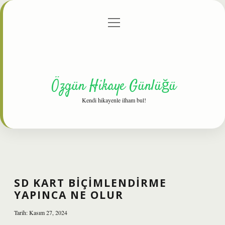
menüyü
Anasayfa
Gizlilik Politikası
Yasal Uyarı
aç
Hakkımızda
Özgün Hikaye Günlüğü
Kendi hikayenle ilham bul!
SD KART BIÇIMLENDIRME
YAPINCA NE OLUR
Tarih: Kasım 27, 2024