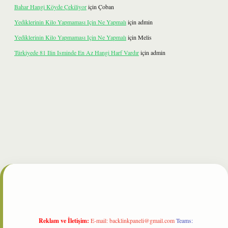
Bahar Hangi Köyde Çekiliyor
için
Çoban
Yediklerinin Kilo Yapmaması Için Ne Yapmalı
için
admin
Yediklerinin Kilo Yapmaması Için Ne Yapmalı
için
Melis
Türkiyede 81 Ilin Isminde En Az Hangi Harf Vardır
için
admin
ilbet
Reklam ve İletişim:
E-mail:
backlinkpaneli@gmail.com
Teams: