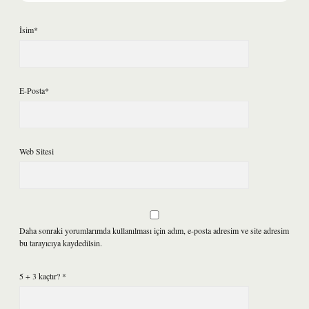
İsim*
E-Posta*
Web Sitesi
Daha sonraki yorumlarımda kullanılması için adım, e-posta adresim ve site adresim
bu tarayıcıya kaydedilsin.
5 + 3 kaçtır?
*