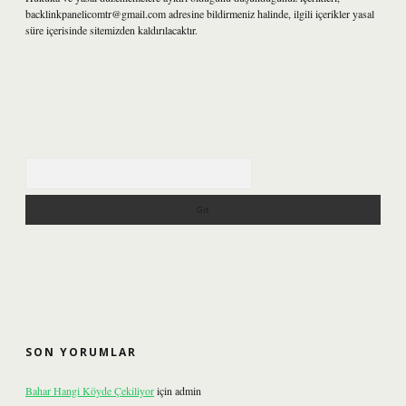
backlinkpanelicomtr@gmail.com
adresine bildirmeniz halinde, ilgili içerikler yasal
süre içerisinde sitemizden kaldırılacaktır.
Arama
SON YORUMLAR
Bahar Hangi Köyde Çekiliyor
için
admin