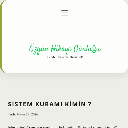
menüyü
Anasayfa
Gizlilik Politikası
Yasal Uyarı
aç
Hakkımızda
Özgün Hikaye Günlüğü
Kendi hikayenle ilham bul!
SISTEM KURAMI KIMIN ?
Tarih: Mayıs 27, 2026
Merhaba! Ozertem sayfasında bugün “Sistem kuramı kimin”