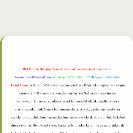
bet
Reklam ve İletişim:
E-mail:
backlinkpaneli@gmail.com
Teams:
forumhizmeti@gmail.com
Whatsapp: 0262 606 0 726
Telegram: @karabul
Yasal Uyarı:
Sitemiz, 5651 Sayılı Kanun gereğince Bilgi Teknolojileri ve İletişim
Kurumu (BTK) tarafından onaylanmış bir Yer Sağlayıcı olarak hizmet
vermektedir. Bu nedenle, sitedeki içerikleri proaktif olarak denetleme veya
araştırma yükümlülüğümüz bulunmamaktadır. Ancak, üyelerimiz yazdıkları
içeriklerin sorumluluğunu taşımakta olup, siteye üye olarak bu sorumluluğu kabul
etmiş sayılırlar. Bu internet sitesi, herhangi bir marka, kurum veya şahıs şirketi ile