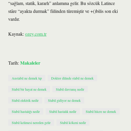
“sağlam, statik, kararlı” anlamına gelir. Bu sözcük Latince
stāre “ayakta durmak” fiilinden türemiştir ve +()bilis son eki
vardır.
Kaynak:
ozey.com.tr
Makaleler
Tarih:
Anstabil ne demek tıp
Doktor dilinde stabil ne demek
Stabil bir hayat ne demek
Stabil davranış nedir
Stabil elektrik nedir
Stabil gidiyor ne demek
Stabil hastalığı nedir
Stabil hastalık nedir
Stabil hücre ne demek
Stabil kelimesi nereden gelir
Stabil kökeni nedir