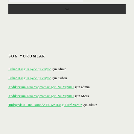
SON YORUMLAR
Bahar Hangi Köyde Çekiliyor
için
admin
Bahar Hangi Köyde Çekiliyor
için
Çoban
Yediklerinin Kilo Yapmaması Için Ne Yapmalı
için
admin
Yediklerinin Kilo Yapmaması Için Ne Yapmalı
için
Melis
Türkiyede 81 Ilin Isminde En Az Hangi Harf Vardır
için
admin