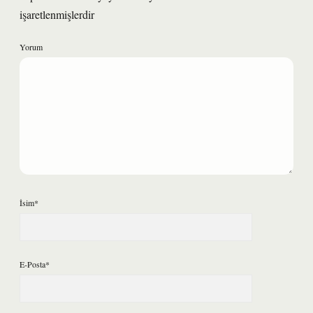
işaretlenmişlerdir
Yorum
İsim*
E-Posta*