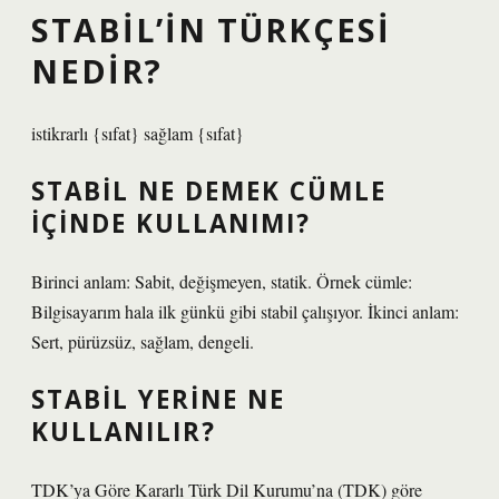
STABIL’IN TÜRKÇESI
NEDIR?
istikrarlı {sıfat} sağlam {sıfat}
STABIL NE DEMEK CÜMLE
IÇINDE KULLANIMI?
Birinci anlam: Sabit, değişmeyen, statik. Örnek cümle:
Bilgisayarım hala ilk günkü gibi stabil çalışıyor. İkinci anlam:
Sert, pürüzsüz, sağlam, dengeli.
STABIL YERINE NE
KULLANILIR?
TDK’ya Göre Kararlı Türk Dil Kurumu’na (TDK) göre