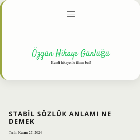
menüyü
Anasayfa
Gizlilik Politikası
Yasal Uyarı
aç
Hakkımızda
Özgün Hikaye Günlüğü
Kendi hikayenle ilham bul!
STABIL SÖZLÜK ANLAMI NE
DEMEK
Tarih: Kasım 27, 2024