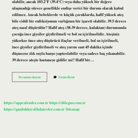
olabilir, ancak 103.2°F (39.4°C) veya daha yüksek bir değere
ulaşmadığı sürece genellikle endişe verici bir durum olarak kabul
edilmez. Ancak bebeklerde ve küçük çocuklarda, hafif yüksek ateş
bile ciddi bir enfeksiyonun varlığının bir işareti olabilir. 39.5 derece
ateş nasıl düşürülür? Hafif ateş (38-39 derece, kulaktan) durumunda
çocuğa ince giysiler giydirilmeli ve bol su içirilmelidir. Ateşiniz
yüksekse önce ateş düşürücü ilaçlar verilmeli, bol su içirilmeli,
ince giysiler giydirilmeli ve ateş yarım saat 45 dakika içinde
düşmezse ılık suyla banyo yaptırılabilir veya sadece baş yıkanabilir.
39 derece ateşte hastaneye gidilir mi? Hafif bir…
395
Devamını okuyun
Yorum Bırak
Ateşte
Ne
Yapılır
https://appcalender.com.tr
https://dilegno.com.tr
https://gunlukkiralikdaireler.com.tr
Sitemap