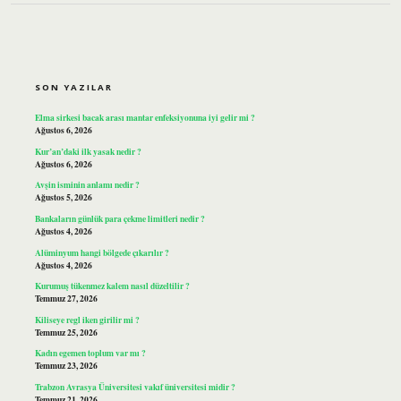
SIDEBAR
SON YAZILAR
Elma sirkesi bacak arası mantar enfeksiyonuna iyi gelir mi ?
Ağustos 6, 2026
Kur’an’daki ilk yasak nedir ?
Ağustos 6, 2026
Avşin isminin anlamı nedir ?
Ağustos 5, 2026
Bankaların günlük para çekme limitleri nedir ?
Ağustos 4, 2026
Alüminyum hangi bölgede çıkarılır ?
Ağustos 4, 2026
Kurumuş tükenmez kalem nasıl düzeltilir ?
Temmuz 27, 2026
Kiliseye regl iken girilir mi ?
Temmuz 25, 2026
Kadın egemen toplum var mı ?
Temmuz 23, 2026
Trabzon Avrasya Üniversitesi vakıf üniversitesi midir ?
Temmuz 21, 2026