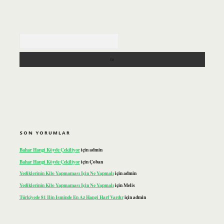
Arama
SON YORUMLAR
Bahar Hangi Köyde Çekiliyor
için
admin
Bahar Hangi Köyde Çekiliyor
için
Çoban
Yediklerinin Kilo Yapmaması Için Ne Yapmalı
için
admin
Yediklerinin Kilo Yapmaması Için Ne Yapmalı
için
Melis
Türkiyede 81 Ilin Isminde En Az Hangi Harf Vardır
için
admin