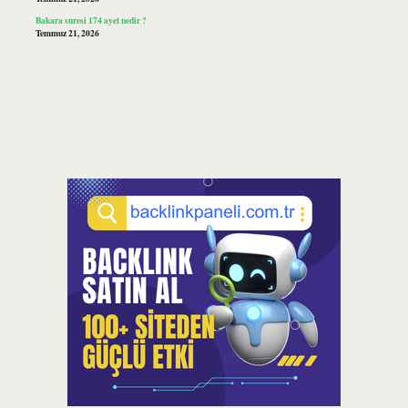
Bakara suresi 174 ayet nedir ?
Temmuz 21, 2026