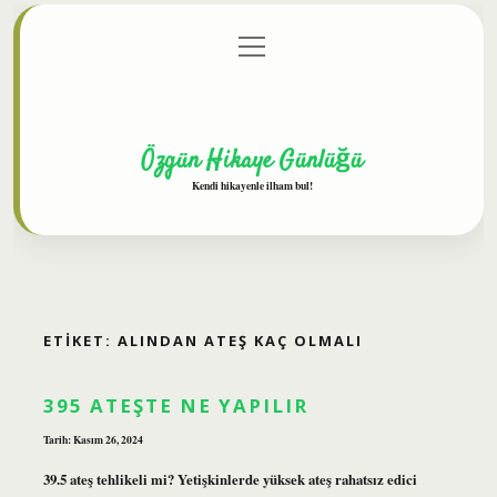
menüyü
Anasayfa
Gizlilik Politikası
Yasal Uyarı
aç
Hakkımızda
Özgün Hikaye Günlüğü
Kendi hikayenle ilham bul!
ETIKET:
ALINDAN ATEŞ KAÇ OLMALI
395 ATEŞTE NE YAPILIR
Tarih: Kasım 26, 2024
39.5 ateş tehlikeli mi? Yetişkinlerde yüksek ateş rahatsız edici