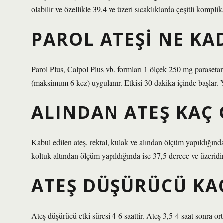
olabilir ve özellikle 39,4 ve üzeri sıcaklıklarda çeşitli kompl
PAROL ATEŞI NE K
Parol Plus, Calpol Plus vb. formları 1 ölçek 250 mg parasetamol
(maksimum 6 kez) uygulanır. Etkisi 30 dakika içinde başlar. Y
ALINDAN ATEŞ KAÇ
Kabul edilen ateş, rektal, kulak ve alından ölçüm yapıldığınd
koltuk altından ölçüm yapıldığında ise 37,5 derece ve üzeridir
ATEŞ DÜŞÜRÜCÜ KAÇ
Ateş düşürücü etki süresi 4-6 saattir. Ateş 3,5-4 saat sonra ort