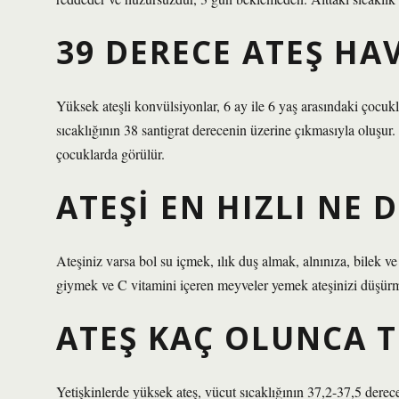
39 DERECE ATEŞ HAV
Yüksek ateşli konvülsiyonlar, 6 ay ile 6 yaş arasındaki çocuk
sıcaklığının 38 santigrat derecenin üzerine çıkmasıyla oluşur
çocuklarda görülür.
ATEŞI EN HIZLI NE
Ateşiniz varsa bol su içmek, ılık duş almak, alnınıza, bilek v
giymek ve C vitamini içeren meyveler yemek ateşinizi düşürm
ATEŞ KAÇ OLUNCA T
Yetişkinlerde yüksek ateş, vücut sıcaklığının 37,2-37,5 derec