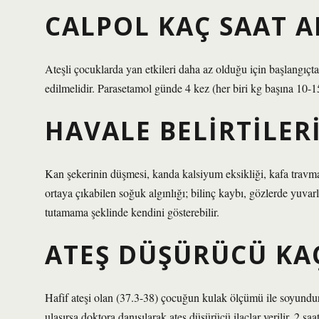
CALPOL KAÇ SAAT A
Ateşli çocuklarda yan etkileri daha az olduğu için başlangıçta
edilmelidir. Parasetamol günde 4 kez (her biri kg başına 10-1
HAVALE BELIRTILER
Kan şekerinin düşmesi, kanda kalsiyum eksikliği, kafa travmas
ortaya çıkabilen soğuk algınlığı; bilinç kaybı, gözlerde yuvarl
tutamama şeklinde kendini gösterebilir.
ATEŞ DÜŞÜRÜCÜ KAÇ
Hafif ateşi olan (37.3-38) çocuğun kulak ölçümü ile soyundu
ulaşırsa doktora danışılarak ateş düşürücü ilaçlar verilir. 2 sa