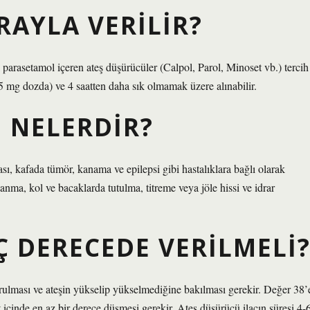
RAYLA VERILIR?
 parasetamol içeren ateş düşürücüler (Calpol, Parol, Minoset vb.) tercih
5 mg dozda) ve 4 saatten daha sık olmamak üzere alınabilir.
I NELERDIR?
ı, kafada tümör, kanama ve epilepsi gibi hastalıklara bağlı olarak
anma, kol ve bacaklarda tutulma, titreme veya jöle hissi ve idrar
 DERECEDE VERILMELI
rulması ve ateşin yükselip yükselmediğine bakılması gerekir. Değer 38’
at içinde en az bir derece düşmesi gerekir. Ateş düşürücü ilacın süresi 4-