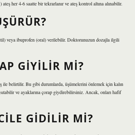
eş her 4-6 saatte bir tekrarlanır ve ateş kontrol altına alınabilir.
ÜŞÜRÜR?
til) veya ibuprofen (oral) verilebilir. Doktorunuzun dozajla ilgili
AP GIYILIR MI?
 ile belirtilir. Bu gibi durumlarda, üşümelerini önlemek için kalın
sıtabilir ve ayaklarına çorap giydirebilirsiniz. Ancak, onları hafif
CILE GIDILIR MI?