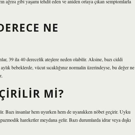
arın ağrısı gibi yaşamı tehdit eden ve aniden ortaya çıkan semptomlarla
DERECE NE
ar, 39 ila 40 derecelik ateşlere neden olabilir. Aksine, bazı ciddi
 aylık bebeklerde, vücut sıcaklığınız normalin üzerindeyse, bu değer ne
z.
IRILIR MI?
lir. Bazı insanlar hem uyurken hem de uyanıkken nöbet geçirir. Uyku
 ve spazmodik hareketler meydana gelir. Bazı durumlarda idrar veya dışkı