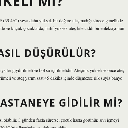
IKELI MI?
2°F (39.4°C) veya daha yüksek bir değere ulaşmadığı sürece genellikle
de ve küçük çocuklarda, hafif yüksek ateş bile ciddi bir enfeksiyonun
NASIL DÜŞÜRÜLÜR?
iler giydirilmeli ve bol su içirilmelidir. Ateşiniz yüksekse önce ateş
ydirilmeli ve ateş yarım saat 45 dakika içinde düşmezse ılık suyla banyo
HASTANEYE GIDILIR MI?
isi olabilir. 3 günden fazla sürerse, çocuk hasta görünür, sıvı içmeyi
39 °C’nin üzerindeyse, doktora gidin.