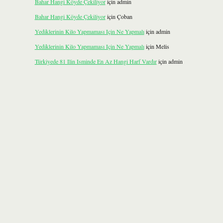
Bahar Hangi Köyde Çekiliyor
için
admin
Bahar Hangi Köyde Çekiliyor
için
Çoban
Yediklerinin Kilo Yapmaması Için Ne Yapmalı
için
admin
Yediklerinin Kilo Yapmaması Için Ne Yapmalı
için
Melis
Türkiyede 81 Ilin Isminde En Az Hangi Harf Vardır
için
admin