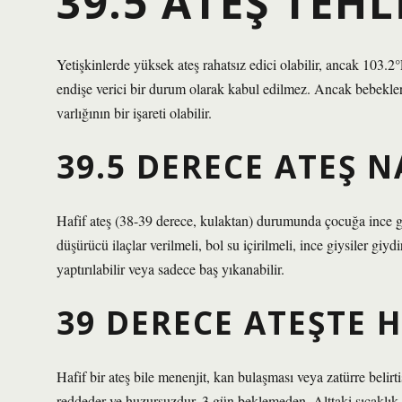
39.5 ATEŞ TEHL
Yetişkinlerde yüksek ateş rahatsız edici olabilir, ancak 103.
endişe verici bir durum olarak kabul edilmez. Ancak bebekler
varlığının bir işareti olabilir.
39.5 DERECE ATEŞ 
Hafif ateş (38-39 derece, kulaktan) durumunda çocuğa ince giys
düşürücü ilaçlar verilmeli, bol su içirilmeli, ince giysiler gi
yaptırılabilir veya sadece baş yıkanabilir.
39 DERECE ATEŞTE 
Hafif bir ateş bile menenjit, kan bulaşması veya zatürre belirt
reddeder ve huzursuzdur, 3 gün beklemeden. Alttaki sıcaklık 