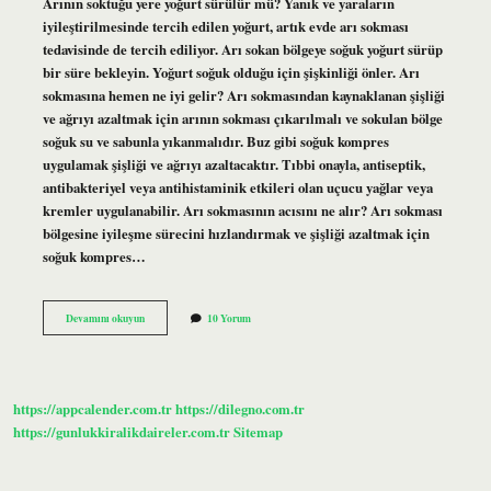
Arının soktuğu yere yoğurt sürülür mü? Yanık ve yaraların
iyileştirilmesinde tercih edilen yoğurt, artık evde arı sokması
tedavisinde de tercih ediliyor. Arı sokan bölgeye soğuk yoğurt sürüp
bir süre bekleyin. Yoğurt soğuk olduğu için şişkinliği önler. Arı
sokmasına hemen ne iyi gelir? Arı sokmasından kaynaklanan şişliği
ve ağrıyı azaltmak için arının sokması çıkarılmalı ve sokulan bölge
soğuk su ve sabunla yıkanmalıdır. Buz gibi soğuk kompres
uygulamak şişliği ve ağrıyı azaltacaktır. Tıbbi onayla, antiseptik,
antibakteriyel veya antihistaminik etkileri olan uçucu yağlar veya
kremler uygulanabilir. Arı sokmasının acısını ne alır? Arı sokması
bölgesine iyileşme sürecini hızlandırmak ve şişliği azaltmak için
soğuk kompres…
Arı
Devamını okuyun
10 Yorum
Sokmasına
Yoğurt
Iyi
Gelir
Mi
https://appcalender.com.tr
https://dilegno.com.tr
https://gunlukkiralikdaireler.com.tr
Sitemap