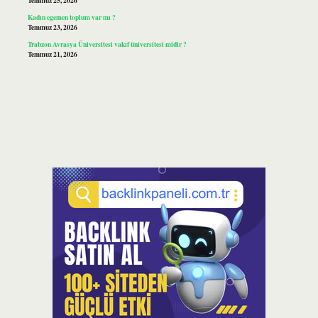
Temmuz 25, 2026
Kadın egemen toplum var mı ?
Temmuz 23, 2026
Trabzon Avrasya Üniversitesi vakıf üniversitesi midir ?
Temmuz 21, 2026