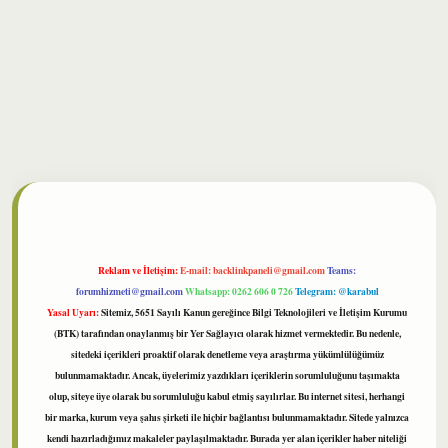
bet
Reklam ve İletişim:
E-mail:
backlinkpaneli@gmail.com
Teams:
forumhizmeti@gmail.com
Whatsapp: 0262 606 0 726
Telegram: @karabul
Yasal Uyarı:
Sitemiz, 5651 Sayılı Kanun gereğince Bilgi Teknolojileri ve İletişim Kurumu
(BTK) tarafından onaylanmış bir Yer Sağlayıcı olarak hizmet vermektedir. Bu nedenle,
sitedeki içerikleri proaktif olarak denetleme veya araştırma yükümlülüğümüz
bulunmamaktadır. Ancak, üyelerimiz yazdıkları içeriklerin sorumluluğunu taşımakta
olup, siteye üye olarak bu sorumluluğu kabul etmiş sayılırlar. Bu internet sitesi, herhangi
bir marka, kurum veya şahıs şirketi ile hiçbir bağlantısı bulunmamaktadır. Sitede yalnızca
kendi hazırladığımız makaleler paylaşılmaktadır. Burada yer alan içerikler haber niteliği