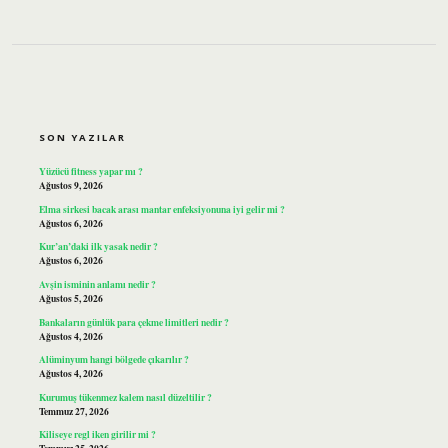
SIDEBAR
SON YAZILAR
Yüzücü fitness yapar mı ?
Ağustos 9, 2026
Elma sirkesi bacak arası mantar enfeksiyonuna iyi gelir mi ?
Ağustos 6, 2026
Kur’an’daki ilk yasak nedir ?
Ağustos 6, 2026
Avşin isminin anlamı nedir ?
Ağustos 5, 2026
Bankaların günlük para çekme limitleri nedir ?
Ağustos 4, 2026
Alüminyum hangi bölgede çıkarılır ?
Ağustos 4, 2026
Kurumuş tükenmez kalem nasıl düzeltilir ?
Temmuz 27, 2026
Kiliseye regl iken girilir mi ?