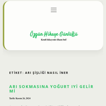
menüyü
Anasayfa
Gizlilik Politikası
Yasal Uyarı
aç
Hakkımızda
Özgün Hikaye Günlüğü
Kendi hikayenle ilham bul!
ETIKET:
ARI ŞIŞLIĞI NASIL INER
ARI SOKMASINA YOĞURT IYI GELIR
MI
Tarih: Kasım 26, 2024