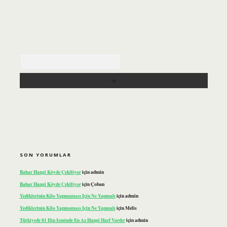
Arama
SON YORUMLAR
Bahar Hangi Köyde Çekiliyor
için
admin
Bahar Hangi Köyde Çekiliyor
için
Çoban
Yediklerinin Kilo Yapmaması Için Ne Yapmalı
için
admin
Yediklerinin Kilo Yapmaması Için Ne Yapmalı
için
Melis
Türkiyede 81 Ilin Isminde En Az Hangi Harf Vardır
için
admin